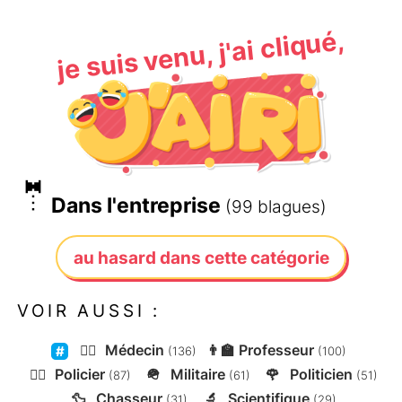
je suis venu, j'ai cliqué,
🤵
Dans l'entreprise
(99 blagues)
au hasard dans cette catégorie
VOIR AUSSI :
👨‍⚕️
Médecin
👨‍🏫
Professeur
(136)
(100)
👮‍♂️
Policier
🪖
Militaire
🌹
Politicien
(87)
(61)
(51)
🦆
Chasseur
🔬
Scientifique
(31)
(29)