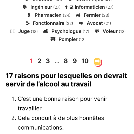
👷
Ingénieur
👨‍💻
Informaticien
(27)
(27)
💊
Pharmacien
🚜
Fermier
(24)
(23)
☕
Fonctionnaire
🥑
Avocat
(22)
(21)
👨‍⚖️
Juge
🛋️
Psychologue
💸
Voleur
(18)
(17)
(13)
🚒
Pompier
(13)
1
2
3
8
9
10
➡
…
17 raisons pour lesquelles on devrait
servir de l’alcool au travail
C’est une bonne raison pour venir
travailler.
Cela conduit à de plus honnêtes
communications.