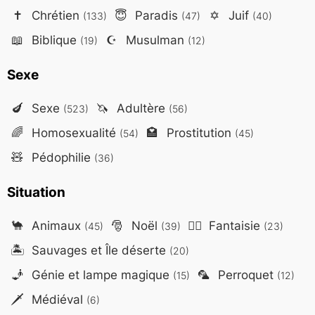
✝️
Chrétien
😇
Paradis
✡️
Juif
(133)
(47)
(40)
📖
Biblique
☪️
Musulman
(19)
(12)
Sexe
🍆
Sexe
🦄
Adultère
(523)
(56)
🌈
Homosexualité
🏩
Prostitution
(54)
(45)
🧸
Pédophilie
(36)
Situation
🐪
Animaux
🎅
Noël
🧙‍♂️
Fantaisie
(45)
(39)
(23)
🏝️
Sauvages et Île déserte
(20)
🧞
Génie et lampe magique
🦜
Perroquet
(15)
(12)
🗡️
Médiéval
(6)