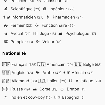
🌹
Politicien
🦆
Chasseur
(51)
(31)
🔬
Scientifique
👷
Ingénieur
(29)
(27)
👨‍💻
Informaticien
💊
Pharmacien
(27)
(24)
🚜
Fermier
☕
Fonctionnaire
(22)
(22)
🥑
Avocat
👨‍⚖️
Juge
🛋️
Psychologue
(21)
(18)
(17)
🚒
Pompier
💸
Voleur
(13)
(13)
Nationalité
🇫🇷
Français
🇺🇸
Américain
🇧🇪
Belge
(125)
(70)
(68)
🇬🇧
Anglais
🐪
Arabe
👨🏿
Africain
(48)
(47)
(45)
🇩🇪
Allemand
🇮🇹
Italien
🥢
Asiatique
(36)
(29)
(29)
🇷🇺
Russe
🛥️
Corse
⚓
Breton
(19)
(13)
(11)
🏹
Indien et cow-boy
🇪🇸
Espagnol
(10)
(5)