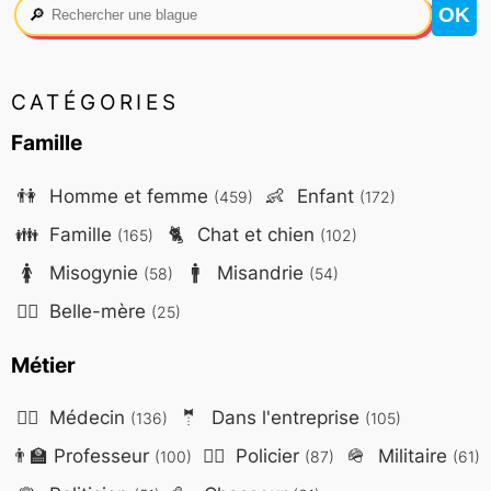
🔎
CATÉGORIES
Famille
👫
Homme et femme
👶
Enfant
(459)
(172)
👪
Famille
🐈
Chat et chien
(165)
(102)
🚺
Misogynie
🚹
Misandrie
(58)
(54)
🤷‍♀️
Belle-mère
(25)
Métier
👨‍⚕️
Médecin
🤵
Dans l'entreprise
(136)
(105)
👨‍🏫
Professeur
👮‍♂️
Policier
🪖
Militaire
(100)
(87)
(61)