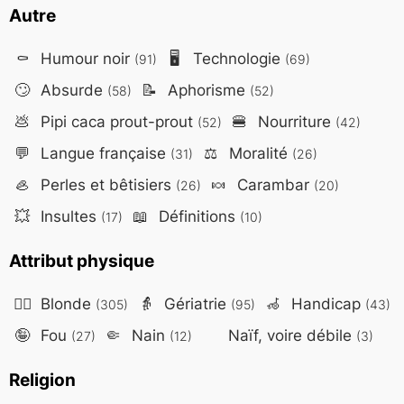
Autre
⚰️
Humour noir
🖥️
Technologie
(91)
(69)
🙄
Absurde
📝
Aphorisme
(58)
(52)
💩
Pipi caca prout-prout
🍔
Nourriture
(52)
(42)
💬
Langue française
⚖️
Moralité
(31)
(26)
🦪
Perles et bêtisiers
🍬
Carambar
(26)
(20)
💥
Insultes
📖
Définitions
(17)
(10)
Attribut physique
👱‍♀️
Blonde
👵
Gériatrie
🦽
Handicap
(305)
(95)
(43)
🤪
Fou
🤏
Nain
Naïf, voire débile
(27)
(12)
(3)
Religion