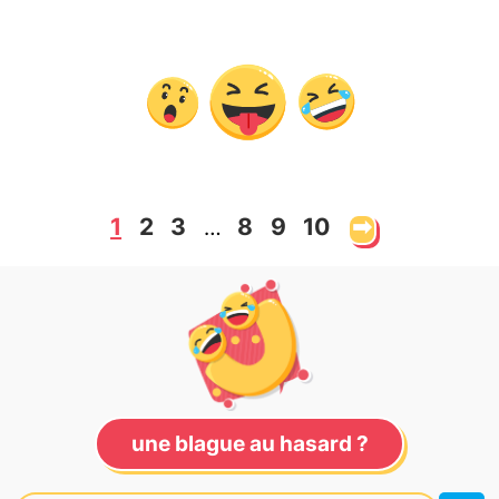
1
2
3
8
9
10
➡
…
une blague au hasard ?