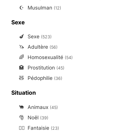
☪️
Musulman
(12)
Sexe
🍆
Sexe
(523)
🦄
Adultère
(56)
🌈
Homosexualité
(54)
🏩
Prostitution
(45)
🧸
Pédophilie
(36)
Situation
🐪
Animaux
(45)
🎅
Noël
(39)
🧙‍♂️
Fantaisie
(23)