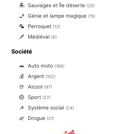
🏝️
Sauvages et Île déserte
(20)
🧞
Génie et lampe magique
(15)
🦜
Perroquet
(12)
🗡️
Médiéval
(6)
Société
🚗
Auto moto
(166)
💰
Argent
(102)
🍺
Alcool
(97)
🏐
Sport
(27)
☭
Système social
(24)
🌿
Drogue
(21)