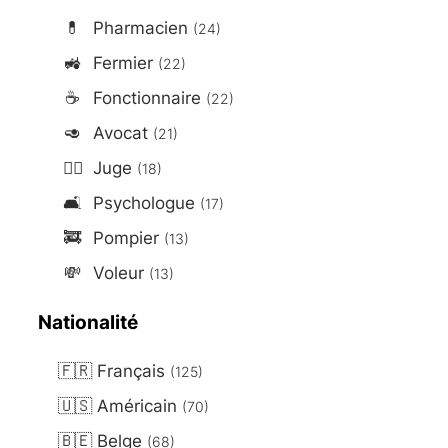
💊
Pharmacien
(24)
🚜
Fermier
(22)
☕
Fonctionnaire
(22)
🥑
Avocat
(21)
👨‍⚖️
Juge
(18)
🛋️
Psychologue
(17)
🚒
Pompier
(13)
💸
Voleur
(13)
Nationalité
🇫🇷
Français
(125)
🇺🇸
Américain
(70)
🇧🇪
Belge
(68)