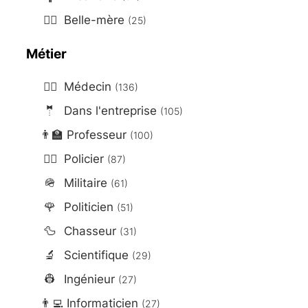
🤷‍♀️
Belle-mère
(25)
Métier
👨‍⚕️
Médecin
(136)
🤵
Dans l'entreprise
(105)
👨‍🏫
Professeur
(100)
👮‍♂️
Policier
(87)
🪖
Militaire
(61)
🌹
Politicien
(51)
🦆
Chasseur
(31)
🔬
Scientifique
(29)
👷
Ingénieur
(27)
👨‍💻
Informaticien
(27)