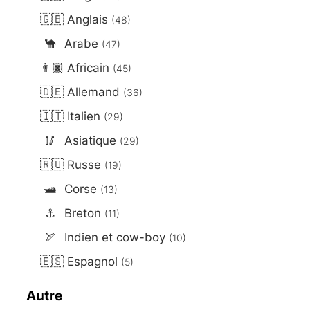
🇬🇧
Anglais
(48)
🐪
Arabe
(47)
👨🏿
Africain
(45)
🇩🇪
Allemand
(36)
🇮🇹
Italien
(29)
🥢
Asiatique
(29)
🇷🇺
Russe
(19)
🛥️
Corse
(13)
⚓
Breton
(11)
🏹
Indien et cow-boy
(10)
🇪🇸
Espagnol
(5)
Autre