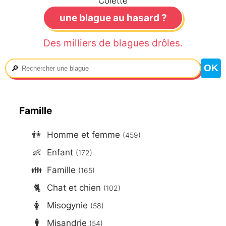
Colette
une blague au hasard ?
Des milliers de blagues drôles.
🔎
Famille
👫
Homme et femme
(459)
👶
Enfant
(172)
👪
Famille
(165)
🐈
Chat et chien
(102)
🚺
Misogynie
(58)
🚹
Misandrie
(54)