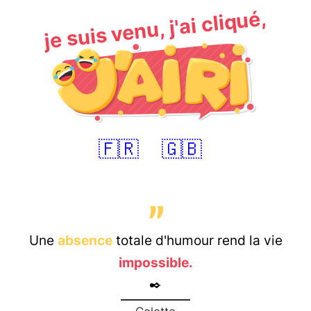
je suis venu, j'ai cliqué,
🇫🇷
🇬🇧
Une
absence
totale d'humour rend la vie
impossible.