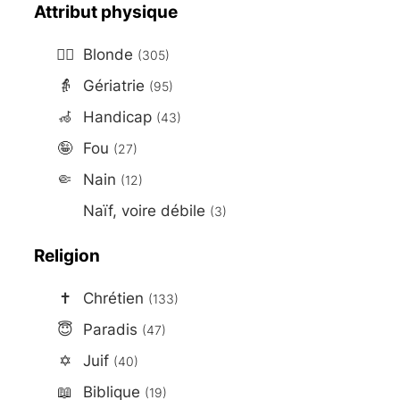
Attribut physique
👱‍♀️
Blonde
(305)
👵
Gériatrie
(95)
🦽
Handicap
(43)
🤪
Fou
(27)
🤏
Nain
(12)
Naïf, voire débile
(3)
Religion
✝️
Chrétien
(133)
😇
Paradis
(47)
✡️
Juif
(40)
📖
Biblique
(19)