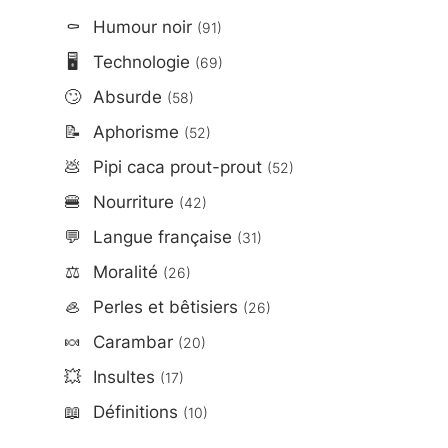
⚰️
Humour noir
(91)
🖥️
Technologie
(69)
🙄
Absurde
(58)
📝
Aphorisme
(52)
💩
Pipi caca prout-prout
(52)
🍔
Nourriture
(42)
💬
Langue française
(31)
⚖️
Moralité
(26)
🦪
Perles et bêtisiers
(26)
🍬
Carambar
(20)
💥
Insultes
(17)
📖
Définitions
(10)