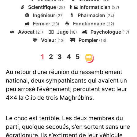
🔬
Scientifique
👨‍💻
Informaticien
(29)
(27)
👷
Ingénieur
💊
Pharmacien
(27)
(24)
🚜
Fermier
☕
Fonctionnaire
(23)
(22)
🥑
Avocat
👨‍⚖️
Juge
🛋️
Psychologue
(21)
(18)
(17)
💸
Voleur
🚒
Pompier
(13)
(13)
1
2
3
4
5
➡
Au retour d’une réunion du rassemblement
national, deux sympathisants qui avaient un
peu arrosé l’évènement, percutent avec leur
4x4 la Clio de trois Maghrébins.
Le choc est terrible. Les deux membres du
parti, quoique secoués, s’en sortent sans une
égratignure. Ils s’extirpent de leur véhicule