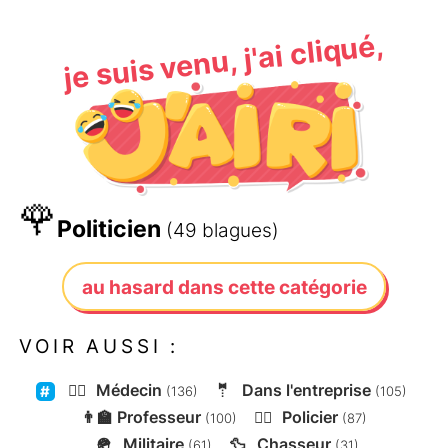
je suis venu, j'ai cliqué,
🌹
Politicien
(49 blagues)
au hasard dans cette catégorie
VOIR AUSSI :
👨‍⚕️
Médecin
🤵
Dans l'entreprise
(136)
(105)
👨‍🏫
Professeur
👮‍♂️
Policier
(100)
(87)
🪖
Militaire
🦆
Chasseur
(61)
(31)