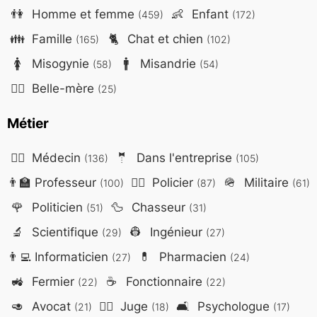
👫
Homme et femme
👶
Enfant
(459)
(172)
👪
Famille
🐈
Chat et chien
(165)
(102)
🚺
Misogynie
🚹
Misandrie
(58)
(54)
🤷‍♀️
Belle-mère
(25)
Métier
👨‍⚕️
Médecin
🤵
Dans l'entreprise
(136)
(105)
👨‍🏫
Professeur
👮‍♂️
Policier
🪖
Militaire
(100)
(87)
(61)
🌹
Politicien
🦆
Chasseur
(51)
(31)
🔬
Scientifique
👷
Ingénieur
(29)
(27)
👨‍💻
Informaticien
💊
Pharmacien
(27)
(24)
🚜
Fermier
☕
Fonctionnaire
(22)
(22)
🥑
Avocat
👨‍⚖️
Juge
🛋️
Psychologue
(21)
(18)
(17)