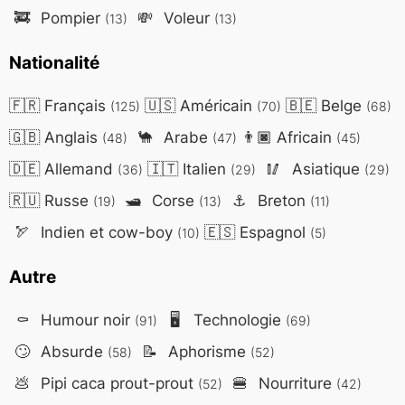
🚒
Pompier
💸
Voleur
(13)
(13)
Nationalité
🇫🇷
Français
🇺🇸
Américain
🇧🇪
Belge
(125)
(70)
(68)
🇬🇧
Anglais
🐪
Arabe
👨🏿
Africain
(48)
(47)
(45)
🇩🇪
Allemand
🇮🇹
Italien
🥢
Asiatique
(36)
(29)
(29)
🇷🇺
Russe
🛥️
Corse
⚓
Breton
(19)
(13)
(11)
🏹
Indien et cow-boy
🇪🇸
Espagnol
(10)
(5)
Autre
⚰️
Humour noir
🖥️
Technologie
(91)
(69)
🙄
Absurde
📝
Aphorisme
(58)
(52)
💩
Pipi caca prout-prout
🍔
Nourriture
(52)
(42)