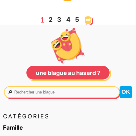
1
2
3
4
5
➡
une blague au hasard ?
🔎
CATÉGORIES
Famille