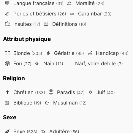
💬
Langue française
⚖️
Moralité
(31)
(26)
🦪
Perles et bêtisiers
🍬
Carambar
(26)
(20)
💥
Insultes
📖
Définitions
(17)
(10)
Attribut physique
👱‍♀️
Blonde
👵
Gériatrie
🦽
Handicap
(305)
(95)
(43)
🤪
Fou
🤏
Nain
Naïf, voire débile
(27)
(12)
(3)
Religion
✝️
Chrétien
😇
Paradis
✡️
Juif
(133)
(47)
(40)
📖
Biblique
☪️
Musulman
(19)
(12)
Sexe
🍆
Sexe
🦄
Adultère
(523)
(56)