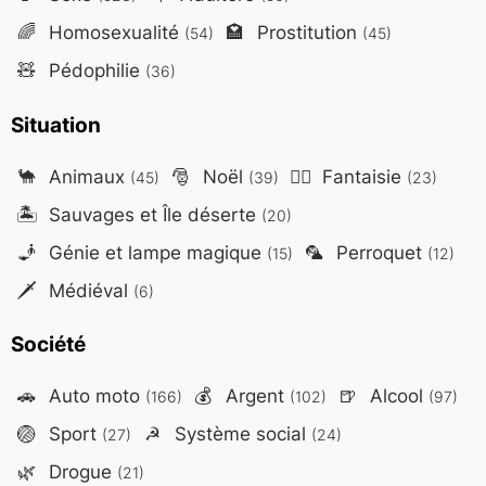
🌈
Homosexualité
🏩
Prostitution
(54)
(45)
🧸
Pédophilie
(36)
Situation
🐪
Animaux
🎅
Noël
🧙‍♂️
Fantaisie
(45)
(39)
(23)
🏝️
Sauvages et Île déserte
(20)
🧞
Génie et lampe magique
🦜
Perroquet
(15)
(12)
🗡️
Médiéval
(6)
Société
🚗
Auto moto
💰
Argent
🍺
Alcool
(166)
(102)
(97)
🏐
Sport
☭
Système social
(27)
(24)
🌿
Drogue
(21)