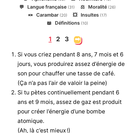
💬
Langue française
⚖️
Moralité
(31)
(26)
🍬
Carambar
💥
Insultes
(20)
(17)
📖
Définitions
(10)
1
2
3
➡
Si vous criez pendant 8 ans, 7 mois et 6
jours, vous produirez assez d’énergie de
son pour chauffer une tasse de café.
(Ça n’a pas l’air de valoir la peine)
Si tu pètes continuellement pendant 6
ans et 9 mois, assez de gaz est produit
pour créer l’énergie d’une bombe
atomique.
(Ah, là c’est mieux !)