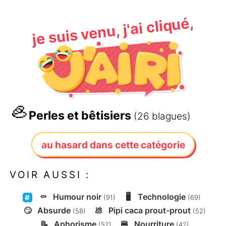
je suis venu, j'ai cliqué,
🦪
Perles et bêtisiers
(26 blagues)
au hasard dans cette catégorie
VOIR AUSSI :
⚰️
Humour noir
🖥️
Technologie
(91)
(69)
🙄
Absurde
💩
Pipi caca prout-prout
(58)
(52)
📝
Aphorisme
🍔
Nourriture
(52)
(42)