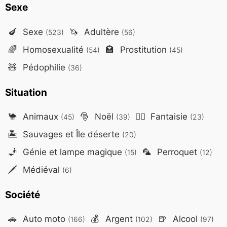
Sexe
🍆
Sexe
🦄
Adultère
(523)
(56)
🌈
Homosexualité
🏩
Prostitution
(54)
(45)
🧸
Pédophilie
(36)
Situation
🐪
Animaux
🎅
Noël
🧙‍♂️
Fantaisie
(45)
(39)
(23)
🏝️
Sauvages et Île déserte
(20)
🧞
Génie et lampe magique
🦜
Perroquet
(15)
(12)
🗡️
Médiéval
(6)
Société
🚗
Auto moto
💰
Argent
🍺
Alcool
(166)
(102)
(97)