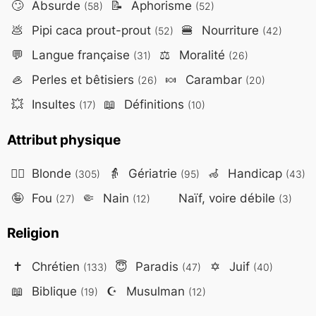
🙄
Absurde
📝
Aphorisme
(58)
(52)
💩
Pipi caca prout-prout
🍔
Nourriture
(52)
(42)
💬
Langue française
⚖️
Moralité
(31)
(26)
🦪
Perles et bêtisiers
🍬
Carambar
(26)
(20)
💥
Insultes
📖
Définitions
(17)
(10)
Attribut physique
👱‍♀️
Blonde
👵
Gériatrie
🦽
Handicap
(305)
(95)
(43)
🤪
Fou
🤏
Nain
Naïf, voire débile
(27)
(12)
(3)
Religion
✝️
Chrétien
😇
Paradis
✡️
Juif
(133)
(47)
(40)
📖
Biblique
☪️
Musulman
(19)
(12)