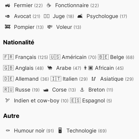
🚜
Fermier
☕
Fonctionnaire
(22)
(22)
🥑
Avocat
👨‍⚖️
Juge
🛋️
Psychologue
(21)
(18)
(17)
🚒
Pompier
💸
Voleur
(13)
(13)
Nationalité
🇫🇷
Français
🇺🇸
Américain
🇧🇪
Belge
(125)
(70)
(68)
🇬🇧
Anglais
🐪
Arabe
👨🏿
Africain
(48)
(47)
(45)
🇩🇪
Allemand
🇮🇹
Italien
🥢
Asiatique
(36)
(29)
(29)
🇷🇺
Russe
🛥️
Corse
⚓
Breton
(19)
(13)
(11)
🏹
Indien et cow-boy
🇪🇸
Espagnol
(10)
(5)
Autre
⚰️
Humour noir
🖥️
Technologie
(91)
(69)