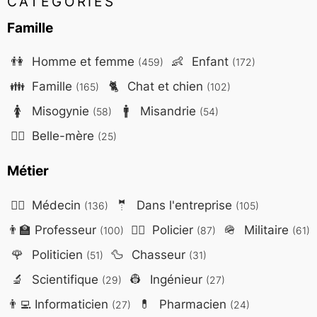
CATÉGORIES
Famille
👫
Homme et femme
👶
Enfant
(459)
(172)
👪
Famille
🐈
Chat et chien
(165)
(102)
🚺
Misogynie
🚹
Misandrie
(58)
(54)
🤷‍♀️
Belle-mère
(25)
Métier
👨‍⚕️
Médecin
🤵
Dans l'entreprise
(136)
(105)
👨‍🏫
Professeur
👮‍♂️
Policier
🪖
Militaire
(100)
(87)
(61)
🌹
Politicien
🦆
Chasseur
(51)
(31)
🔬
Scientifique
👷
Ingénieur
(29)
(27)
👨‍💻
Informaticien
💊
Pharmacien
(27)
(24)