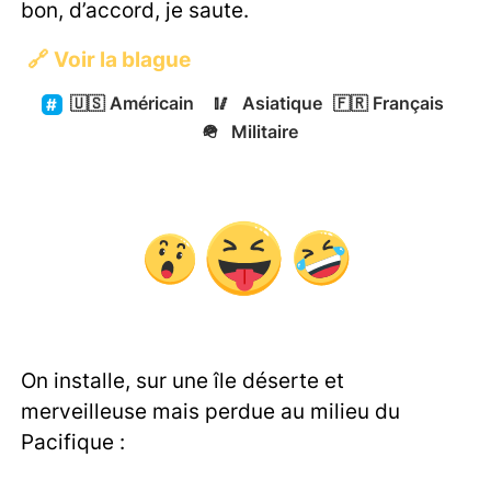
bon, d’accord, je saute.
🔗
Voir la blague
🇺🇸
Américain
🥢
Asiatique
🇫🇷
Français
🪖
Militaire
On installe, sur une île déserte et
merveilleuse mais perdue au milieu du
Pacifique :