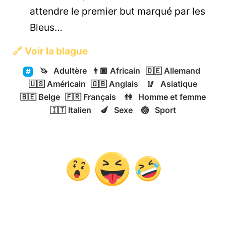
attendre le premier but marqué par les
Bleus…
🔗
Voir la blague
🦄
Adultère
👨🏿
Africain
🇩🇪
Allemand
🇺🇸
Américain
🇬🇧
Anglais
🥢
Asiatique
🇧🇪
Belge
🇫🇷
Français
👫
Homme et femme
🇮🇹
Italien
🍆
Sexe
🏐
Sport