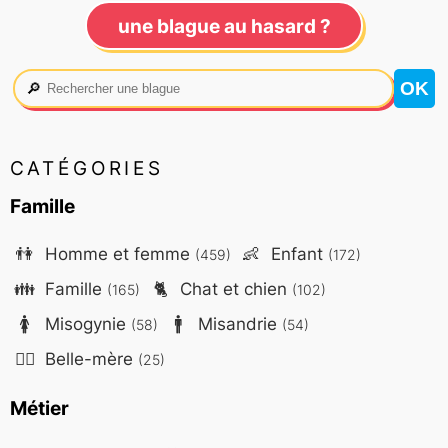
une blague au hasard ?
🔎
CATÉGORIES
Famille
👫
Homme et femme
👶
Enfant
(459)
(172)
👪
Famille
🐈
Chat et chien
(165)
(102)
🚺
Misogynie
🚹
Misandrie
(58)
(54)
🤷‍♀️
Belle-mère
(25)
Métier