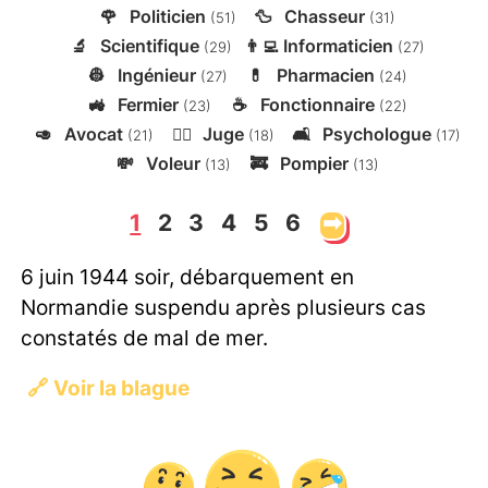
🌹
Politicien
🦆
Chasseur
(51)
(31)
🔬
Scientifique
👨‍💻
Informaticien
(29)
(27)
👷
Ingénieur
💊
Pharmacien
(27)
(24)
🚜
Fermier
☕
Fonctionnaire
(23)
(22)
🥑
Avocat
👨‍⚖️
Juge
🛋️
Psychologue
(21)
(18)
(17)
💸
Voleur
🚒
Pompier
(13)
(13)
1
2
3
4
5
6
➡
6 juin 1944 soir, débarquement en
Normandie suspendu après plusieurs cas
constatés de mal de mer.
🔗
Voir la blague