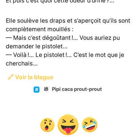
Et puis c’est quoi cette odeur d’urine ?…
Elle soulève les draps et s’aperçoit qu’ils sont
complètement mouillés :
— Mais c’est dégoûtant !… Vous auriez pu
demander le pistolet…
— Voilà !… Le pistolet !… C’est le mot que je
cherchais…
🔗
Voir la blague
💩
Pipi caca prout-prout