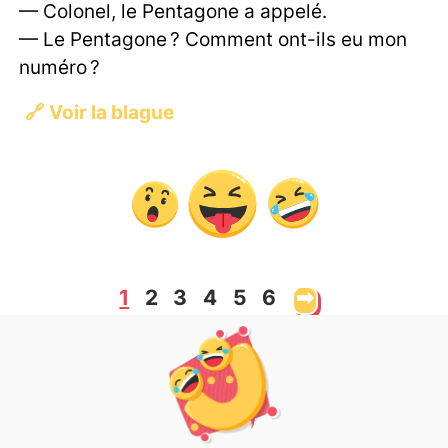
— Colonel, le Pentagone a appelé.
— Le Pentagone ? Comment ont-ils eu mon
numéro ?
🔗
Voir la blague
1
2
3
4
5
6
➡