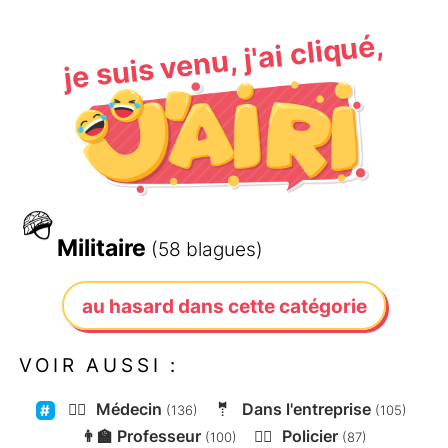
je suis venu, j'ai cliqué,
🪖
Militaire
(58 blagues)
au hasard dans cette catégorie
VOIR AUSSI :
👨‍⚕️
Médecin
🤵
Dans l'entreprise
(136)
(105)
👨‍🏫
Professeur
👮‍♂️
Policier
(100)
(87)