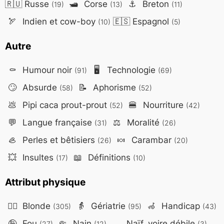
🇷🇺
Russe
🛥️
Corse
⚓
Breton
(19)
(13)
(11)
🏹
Indien et cow-boy
🇪🇸
Espagnol
(10)
(5)
Autre
⚰️
Humour noir
🖥️
Technologie
(91)
(69)
🙄
Absurde
📝
Aphorisme
(58)
(52)
💩
Pipi caca prout-prout
🍔
Nourriture
(52)
(42)
💬
Langue française
⚖️
Moralité
(31)
(26)
🦪
Perles et bêtisiers
🍬
Carambar
(26)
(20)
💥
Insultes
📖
Définitions
(17)
(10)
Attribut physique
👱‍♀️
Blonde
👵
Gériatrie
🦽
Handicap
(305)
(95)
(43)
🤪
Fou
🤏
Nain
Naïf, voire débile
(27)
(12)
(3)