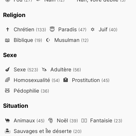
Religion
✝️
Chrétien
😇
Paradis
✡️
Juif
(133)
(47)
(40)
📖
Biblique
☪️
Musulman
(19)
(12)
Sexe
🍆
Sexe
🦄
Adultère
(523)
(56)
🌈
Homosexualité
🏩
Prostitution
(54)
(45)
🧸
Pédophilie
(36)
Situation
🐪
Animaux
🎅
Noël
🧙‍♂️
Fantaisie
(45)
(39)
(23)
🏝️
Sauvages et Île déserte
(20)