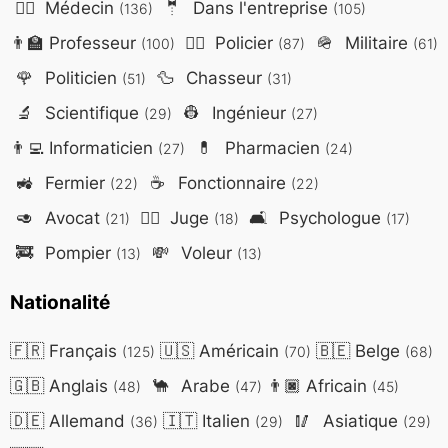
👨‍⚕️
Médecin
🤵
Dans l'entreprise
(136)
(105)
👨‍🏫
Professeur
👮‍♂️
Policier
🪖
Militaire
(100)
(87)
(61)
🌹
Politicien
🦆
Chasseur
(51)
(31)
🔬
Scientifique
👷
Ingénieur
(29)
(27)
👨‍💻
Informaticien
💊
Pharmacien
(27)
(24)
🚜
Fermier
☕
Fonctionnaire
(22)
(22)
🥑
Avocat
👨‍⚖️
Juge
🛋️
Psychologue
(21)
(18)
(17)
🚒
Pompier
💸
Voleur
(13)
(13)
Nationalité
🇫🇷
Français
🇺🇸
Américain
🇧🇪
Belge
(125)
(70)
(68)
🇬🇧
Anglais
🐪
Arabe
👨🏿
Africain
(48)
(47)
(45)
🇩🇪
Allemand
🇮🇹
Italien
🥢
Asiatique
(36)
(29)
(29)