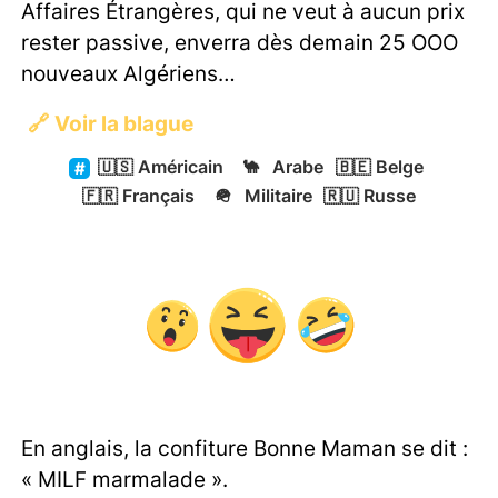
Affaires Étrangères, qui ne veut à aucun prix
rester passive, enverra dès demain 25 OOO
nouveaux Algériens…
🔗
Voir la blague
🇺🇸
Américain
🐪
Arabe
🇧🇪
Belge
🇫🇷
Français
🪖
Militaire
🇷🇺
Russe
En anglais, la confiture Bonne Maman se dit :
« MILF marmalade ».