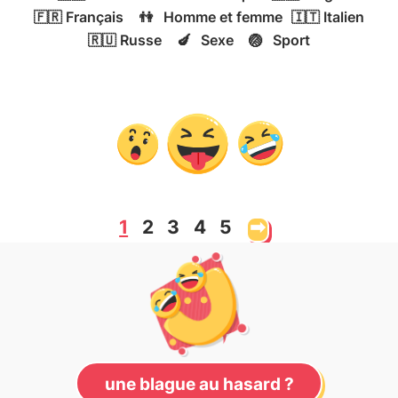
🇫🇷
Français
👫
Homme et femme
🇮🇹
Italien
🇷🇺
Russe
🍆
Sexe
🏐
Sport
1
2
3
4
5
➡
une blague au hasard ?