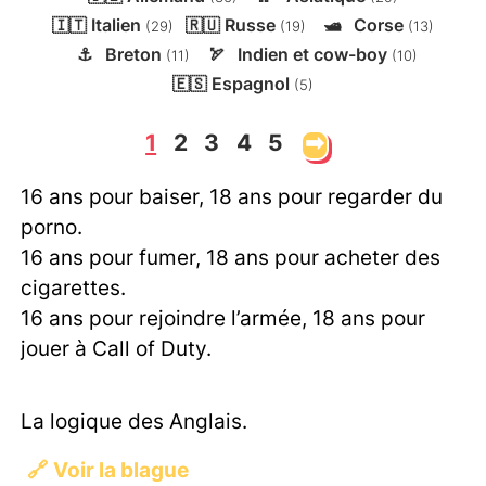
🇮🇹
Italien
🇷🇺
Russe
🛥️
Corse
(29)
(19)
(13)
⚓
Breton
🏹
Indien et cow-boy
(11)
(10)
🇪🇸
Espagnol
(5)
1
2
3
4
5
➡
16 ans pour baiser, 18 ans pour regarder du
porno.
16 ans pour fumer, 18 ans pour acheter des
cigarettes.
16 ans pour rejoindre l’armée, 18 ans pour
jouer à Call of Duty.
La logique des Anglais.
🔗
Voir la blague