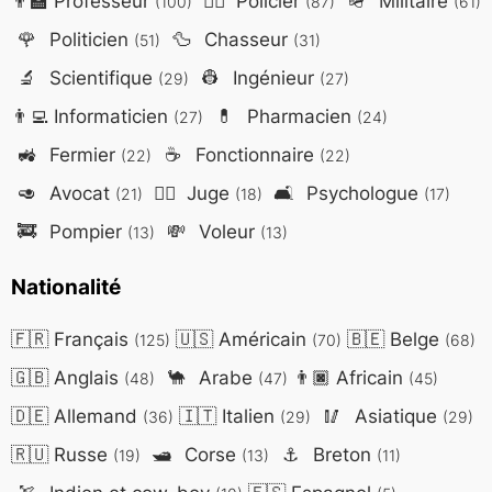
👨‍🏫
Professeur
👮‍♂️
Policier
🪖
Militaire
(100)
(87)
(61)
🌹
Politicien
🦆
Chasseur
(51)
(31)
🔬
Scientifique
👷
Ingénieur
(29)
(27)
👨‍💻
Informaticien
💊
Pharmacien
(27)
(24)
🚜
Fermier
☕
Fonctionnaire
(22)
(22)
🥑
Avocat
👨‍⚖️
Juge
🛋️
Psychologue
(21)
(18)
(17)
🚒
Pompier
💸
Voleur
(13)
(13)
Nationalité
🇫🇷
Français
🇺🇸
Américain
🇧🇪
Belge
(125)
(70)
(68)
🇬🇧
Anglais
🐪
Arabe
👨🏿
Africain
(48)
(47)
(45)
🇩🇪
Allemand
🇮🇹
Italien
🥢
Asiatique
(36)
(29)
(29)
🇷🇺
Russe
🛥️
Corse
⚓
Breton
(19)
(13)
(11)