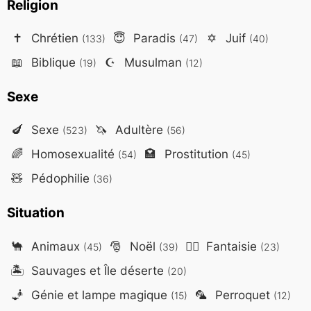
Religion
✝️
Chrétien
😇
Paradis
✡️
Juif
(133)
(47)
(40)
📖
Biblique
☪️
Musulman
(19)
(12)
Sexe
🍆
Sexe
🦄
Adultère
(523)
(56)
🌈
Homosexualité
🏩
Prostitution
(54)
(45)
🧸
Pédophilie
(36)
Situation
🐪
Animaux
🎅
Noël
🧙‍♂️
Fantaisie
(45)
(39)
(23)
🏝️
Sauvages et Île déserte
(20)
🧞
Génie et lampe magique
🦜
Perroquet
(15)
(12)