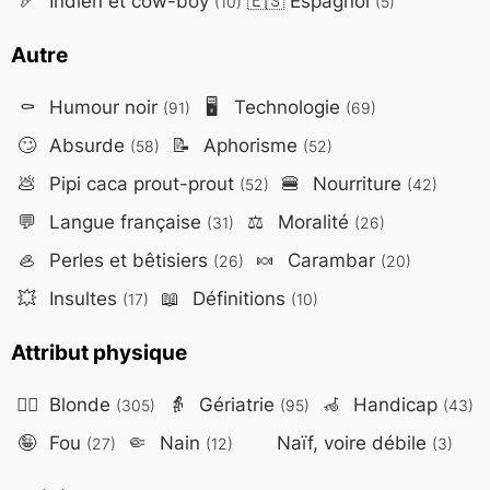
🏹
Indien et cow-boy
🇪🇸
Espagnol
(10)
(5)
Autre
⚰️
Humour noir
🖥️
Technologie
(91)
(69)
🙄
Absurde
📝
Aphorisme
(58)
(52)
💩
Pipi caca prout-prout
🍔
Nourriture
(52)
(42)
💬
Langue française
⚖️
Moralité
(31)
(26)
🦪
Perles et bêtisiers
🍬
Carambar
(26)
(20)
💥
Insultes
📖
Définitions
(17)
(10)
Attribut physique
👱‍♀️
Blonde
👵
Gériatrie
🦽
Handicap
(305)
(95)
(43)
🤪
Fou
🤏
Nain
Naïf, voire débile
(27)
(12)
(3)