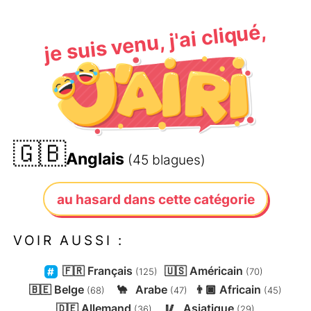
je suis venu, j'ai cliqué,
🇬🇧
Anglais
(45 blagues)
au hasard dans cette catégorie
VOIR AUSSI :
🇫🇷
Français
🇺🇸
Américain
(125)
(70)
🇧🇪
Belge
🐪
Arabe
👨🏿
Africain
(68)
(47)
(45)
🇩🇪
Allemand
🥢
Asiatique
(36)
(29)