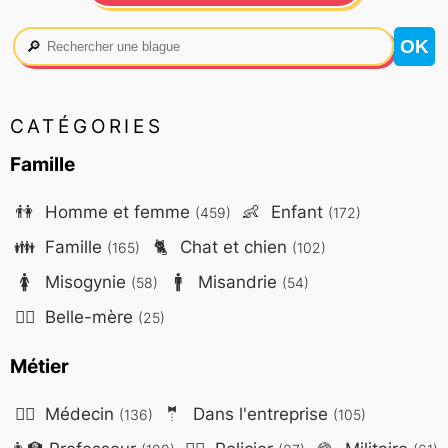
🔎
CATÉGORIES
Famille
👫
Homme et femme
👶
Enfant
(459)
(172)
👪
Famille
🐈
Chat et chien
(165)
(102)
🚺
Misogynie
🚹
Misandrie
(58)
(54)
🤷‍♀️
Belle-mère
(25)
Métier
👨‍⚕️
Médecin
🤵
Dans l'entreprise
(136)
(105)