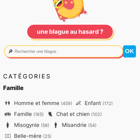
une blague au hasard ?
🔎
CATÉGORIES
Famille
👫
Homme et femme
👶
Enfant
(459)
(172)
👪
Famille
🐈
Chat et chien
(165)
(102)
🚺
Misogynie
🚹
Misandrie
(58)
(54)
🤷‍♀️
Belle-mère
(25)