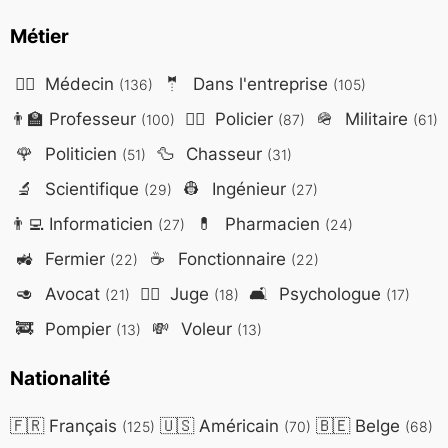
Métier
👨‍⚕️
Médecin
🤵
Dans l'entreprise
(136)
(105)
👨‍🏫
Professeur
👮‍♂️
Policier
🪖
Militaire
(100)
(87)
(61)
🌹
Politicien
🦆
Chasseur
(51)
(31)
🔬
Scientifique
👷
Ingénieur
(29)
(27)
👨‍💻
Informaticien
💊
Pharmacien
(27)
(24)
🚜
Fermier
☕
Fonctionnaire
(22)
(22)
🥑
Avocat
👨‍⚖️
Juge
🛋️
Psychologue
(21)
(18)
(17)
🚒
Pompier
💸
Voleur
(13)
(13)
Nationalité
🇫🇷
Français
🇺🇸
Américain
🇧🇪
Belge
(125)
(70)
(68)