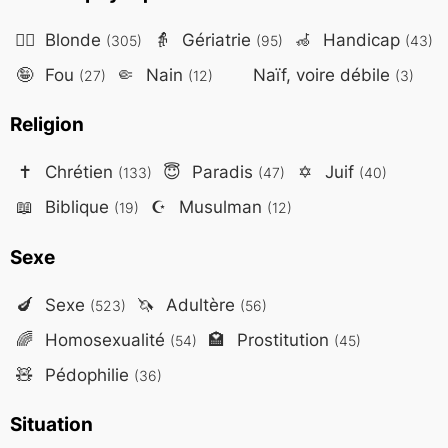
👱‍♀️
Blonde
👵
Gériatrie
🦽
Handicap
(305)
(95)
(43)
🤪
Fou
🤏
Nain
Naïf, voire débile
(27)
(12)
(3)
Religion
✝️
Chrétien
😇
Paradis
✡️
Juif
(133)
(47)
(40)
📖
Biblique
☪️
Musulman
(19)
(12)
Sexe
🍆
Sexe
🦄
Adultère
(523)
(56)
🌈
Homosexualité
🏩
Prostitution
(54)
(45)
🧸
Pédophilie
(36)
Situation