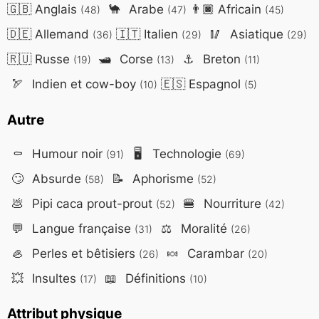
🇬🇧
Anglais
🐪
Arabe
👨🏿
Africain
(48)
(47)
(45)
🇩🇪
Allemand
🇮🇹
Italien
🥢
Asiatique
(36)
(29)
(29)
🇷🇺
Russe
🛥️
Corse
⚓
Breton
(19)
(13)
(11)
🏹
Indien et cow-boy
🇪🇸
Espagnol
(10)
(5)
Autre
⚰️
Humour noir
🖥️
Technologie
(91)
(69)
🙄
Absurde
📝
Aphorisme
(58)
(52)
💩
Pipi caca prout-prout
🍔
Nourriture
(52)
(42)
💬
Langue française
⚖️
Moralité
(31)
(26)
🦪
Perles et bêtisiers
🍬
Carambar
(26)
(20)
💥
Insultes
📖
Définitions
(17)
(10)
Attribut physique