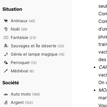
seul
Situation
Com
🐪
Animaux
Com
(45)
d’u
🎅
Noël
(39)
plus
🧙‍♂️
Fantaisie
(23)
tra
🏝️
Sauvages et Île déserte
(20)
vac
🧞
Génie et lampe magique
(15)
des 
🦜
Perroquet
(12)
CAP
🗡️
Médiéval
(6)
vac
On 
Société
MON
🚗
Auto moto
(166)
mang
💰
Argent
(102)
Vou