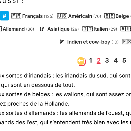
AUSSI :
🇫🇷
Français
🇺🇸
Américain
🇧🇪
Belge
(125)
(70)

Allemand
🥢
Asiatique
🇮🇹
Italien
🇷🇺
(36)
(29)
(29)
🏹
Indien et cow-boy
🇪
(10)
⬅
1
2
3
4
5
ux sortes d’irlandais : les irlandais du sud, qui sont 
 qui sont en dessous de tout.
eux sortes de belges : les wallons, qui sont assez 
ez proches de la Hollande.
eux sortes d’allemands : les allemands de l’ouest, qu
mands des l’est, qui s’entendent très bien avec les 