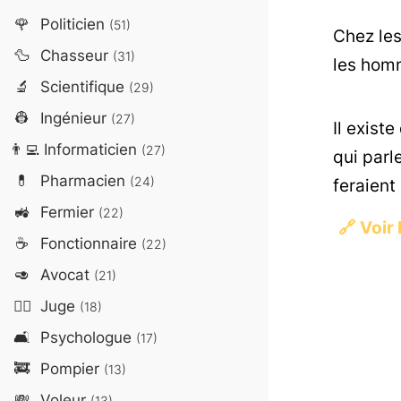
🌹
Politicien
(51)
Chez les 
🦆
Chasseur
(31)
les hom
🔬
Scientifique
(29)
👷
Ingénieur
(27)
Il exist
👨‍💻
Informaticien
(27)
qui parl
💊
Pharmacien
(24)
feraient
🚜
Fermier
(22)
🔗
Voir 
☕
Fonctionnaire
(22)
🥑
Avocat
(21)
👨‍⚖️
Juge
(18)
🛋️
Psychologue
(17)
🚒
Pompier
(13)
💸
Voleur
(13)