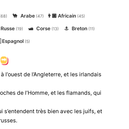
🐪
Arabe
👨🏿
Africain
(68)
(47)
(45)
Russe
🛥️
Corse
⚓
Breton
(19)
(13)
(11)

Espagnol
(5)
➡
à l’ouest de l’Angleterre, et les irlandais
proches de l’Homme, et les flamands, qui
i s’entendent très bien avec les juifs, et
russes.