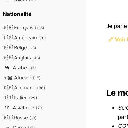
Nationalité
Je parle
🇫🇷
Français
(125)
🇺🇸
Américain
(70)
🔗
Voir 
🇧🇪
Belge
(68)
🇬🇧
Anglais
(48)
🐪
Arabe
(47)
👨🏿
Africain
(45)
🇩🇪
Allemand
(36)
Le m
🇮🇹
Italien
(29)
SOC
🥢
Asiatique
(29)
part
🇷🇺
Russe
(19)
CO
🛥️
Corse
(13)