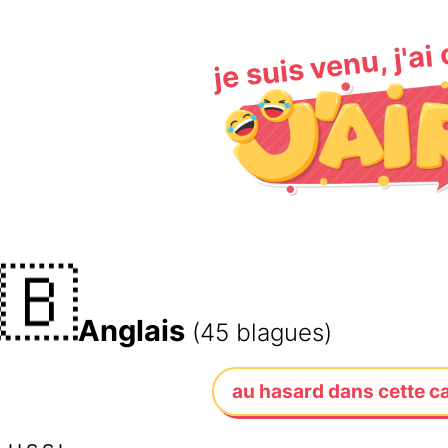
je suis venu, j'ai
🇧
Anglais
(45 blagues)
au hasard dans cette c