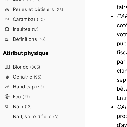
fair
🦪
Perles et bêtisiers
(26)
CAP
🍬
Carambar
(20)
cot
💥
Insultes
(17)
votr
📖
Définitions
(10)
pub
fisc
Attribut physique
par
👱‍♀️
Blonde
(305)
clan
👵
Gériatrie
(95)
sept
🦽
Handicap
(43)
bêt
🤪
Fou
(27)
Ent
🤏
Nain
CAP
(12)
prod
Naïf, voire débile
(3)
d’av