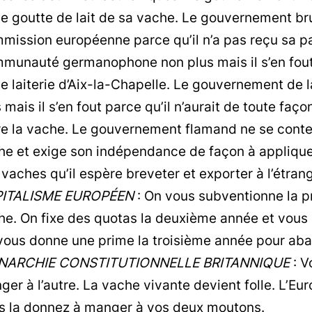
e goutte de lait de sa vache. Le gouvernement bru
mission européenne parce qu’il n’a pas reçu sa p
munauté germanophone non plus mais il s’en fout p
ne laiterie d’Aix-la-Chapelle. Le gouvernement de
 mais il s’en fout parce qu’il n’aurait de toute fa
ire la vache. Le gouvernement flamand ne se cont
he et exige son indépendance de façon à appliquer
vaches qu’il espère breveter et exporter à l’étrange
ITALISME EUROPÉEN
: On vous subventionne la p
he. On fixe des quotas la deuxième année et vou
vous donne une prime la troisième année pour abat
ARCHIE CONSTITUTIONNELLE BRITANNIQUE
: V
er à l’autre. La vache vivante devient folle. L’Eu
s la donnez à manger à vos deux moutons.