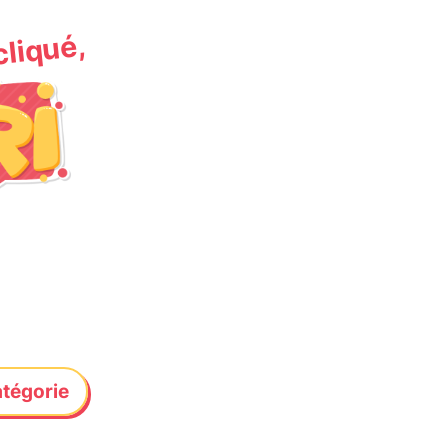
 cliqué,
atégorie