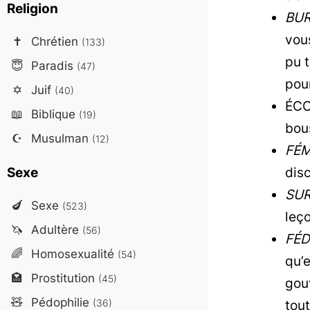
Religion
BUR
vous
✝️
Chrétien
(133)
pu t
😇
Paradis
(47)
pou
✡️
Juif
(40)
ÉCO
📖
Biblique
(19)
bou
☪️
Musulman
(12)
FÉM
Sexe
dis
SUR
🍆
Sexe
(523)
leç
🦄
Adultère
(56)
FÉD
🌈
Homosexualité
(54)
qu’e
🏩
Prostitution
(45)
gou
🧸
Pédophilie
(36)
tout