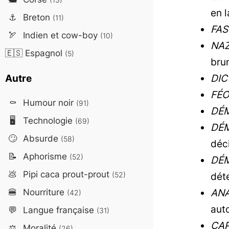
en l
⚓
Breton
(11)
FAS
🏹
Indien et cow-boy
(10)
NAZ
🇪🇸
Espagnol
(5)
bru
Autre
DIC
FÉO
⚰️
Humour noir
(91)
DÉ
🖥️
Technologie
(69)
DÉM
🙄
Absurde
(58)
déci
📝
Aphorisme
(52)
DÉM
💩
Pipi caca prout-prout
(52)
dét
🍔
Nourriture
ANA
(42)
aut
💬
Langue française
(31)
CAP
⚖️
Moralité
(26)