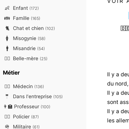
VOIR 
👶
Enfant
(172)
👪
Famille
(165)
🐈
Chat et chien
🇩
(102)
🚺
Misogynie
(58)
🚹
Misandrie
(54)
🤷‍♀️
Belle-mère
(25)
Métier
Il y a de
du nord,
👨‍⚕️
Médecin
(136)
Il y a d
🤵
Dans l'entreprise
(105)
sont ass
👨‍🏫
Professeur
(100)
Il y a d
👮‍♂️
Policier
(87)
les alle
🪖
Militaire
(61)