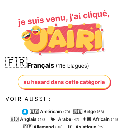
je suis venu, j'ai cliqué,
🇫🇷
Français
(116 blagues)
au hasard dans cette catégorie
VOIR AUSSI :
🇺🇸
Américain
🇧🇪
Belge
(70)
(68)
🇬🇧
Anglais
🐪
Arabe
👨🏿
Africain
(48)
(47)
(45)
🇩🇪
Allemand
🥢
Asiatique
(36)
(29)