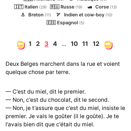
🇮🇹
Italien
🇷🇺
Russe
🛥️
Corse
(29)
(19)
(13)
⚓
Breton
🏹
Indien et cow-boy
(11)
(10)
🇪🇸
Espagnol
(5)
⬅
1
2
3
4
10
11
12
➡
…
Deux Belges marchent dans la rue et voient
quelque chose par terre.
— C’est du miel, dit le premier.
— Non, c’est du chocolat, dit le second.
— Non, je t’assure que c’est du miel, insiste le
premier. Je vais le goûter (il le goûte). Je te
l’avais bien dit que c’était du miel.