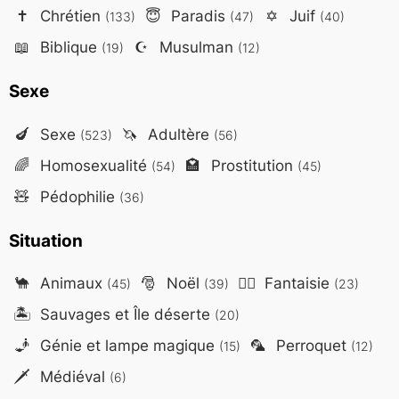
✝️
Chrétien
😇
Paradis
✡️
Juif
(133)
(47)
(40)
📖
Biblique
☪️
Musulman
(19)
(12)
Sexe
🍆
Sexe
🦄
Adultère
(523)
(56)
🌈
Homosexualité
🏩
Prostitution
(54)
(45)
🧸
Pédophilie
(36)
Situation
🐪
Animaux
🎅
Noël
🧙‍♂️
Fantaisie
(45)
(39)
(23)
🏝️
Sauvages et Île déserte
(20)
🧞
Génie et lampe magique
🦜
Perroquet
(15)
(12)
🗡️
Médiéval
(6)