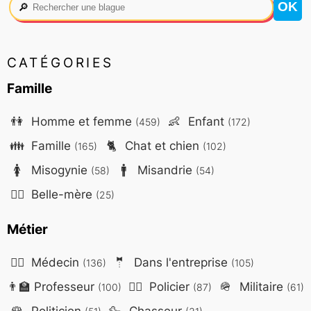
🔎
CATÉGORIES
Famille
👫
Homme et femme
👶
Enfant
(459)
(172)
👪
Famille
🐈
Chat et chien
(165)
(102)
🚺
Misogynie
🚹
Misandrie
(58)
(54)
🤷‍♀️
Belle-mère
(25)
Métier
👨‍⚕️
Médecin
🤵
Dans l'entreprise
(136)
(105)
👨‍🏫
Professeur
👮‍♂️
Policier
🪖
Militaire
(100)
(87)
(61)
🌹
Politicien
🦆
Chasseur