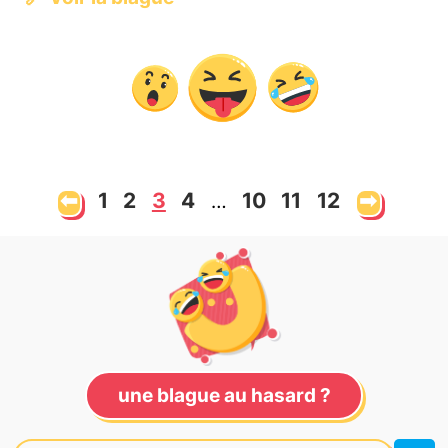
⬅
1
2
3
4
10
11
12
➡
…
une blague au hasard ?