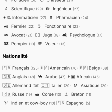
(51)
(31)
🔬
Scientifique
👷
Ingénieur
(29)
(27)
👨‍💻
Informaticien
💊
Pharmacien
(27)
(24)
🚜
Fermier
☕
Fonctionnaire
(22)
(22)
🥑
Avocat
👨‍⚖️
Juge
🛋️
Psychologue
(21)
(18)
(17)
🚒
Pompier
💸
Voleur
(13)
(13)
Nationalité
🇫🇷
Français
🇺🇸
Américain
🇧🇪
Belge
(125)
(70)
(68)
🇬🇧
Anglais
🐪
Arabe
👨🏿
Africain
(48)
(47)
(45)
🇩🇪
Allemand
🇮🇹
Italien
🥢
Asiatique
(36)
(29)
(29)
🇷🇺
Russe
🛥️
Corse
⚓
Breton
(19)
(13)
(11)
🏹
Indien et cow-boy
🇪🇸
Espagnol
(10)
(5)