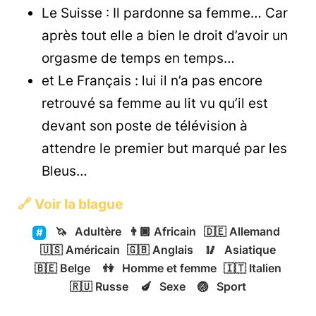
Le Suisse : Il pardonne sa femme… Car
après tout elle a bien le droit d’avoir un
orgasme de temps en temps…
et Le Français : lui il n’a pas encore
retrouvé sa femme au lit vu qu’il est
devant son poste de télévision à
attendre le premier but marqué par les
Bleus…
🔗
Voir la blague
🦄
Adultère
👨🏿
Africain
🇩🇪
Allemand
🇺🇸
Américain
🇬🇧
Anglais
🥢
Asiatique
🇧🇪
Belge
👫
Homme et femme
🇮🇹
Italien
🇷🇺
Russe
🍆
Sexe
🏐
Sport