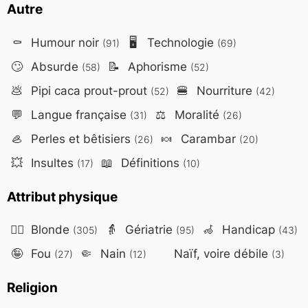
Autre
⚰️
Humour noir
🖥️
Technologie
(91)
(69)
🙄
Absurde
📝
Aphorisme
(58)
(52)
💩
Pipi caca prout-prout
🍔
Nourriture
(52)
(42)
💬
Langue française
⚖️
Moralité
(31)
(26)
🦪
Perles et bêtisiers
🍬
Carambar
(26)
(20)
💥
Insultes
📖
Définitions
(17)
(10)
Attribut physique
👱‍♀️
Blonde
👵
Gériatrie
🦽
Handicap
(305)
(95)
(43)
🤪
Fou
🤏
Nain
Naïf, voire débile
(27)
(12)
(3)
Religion