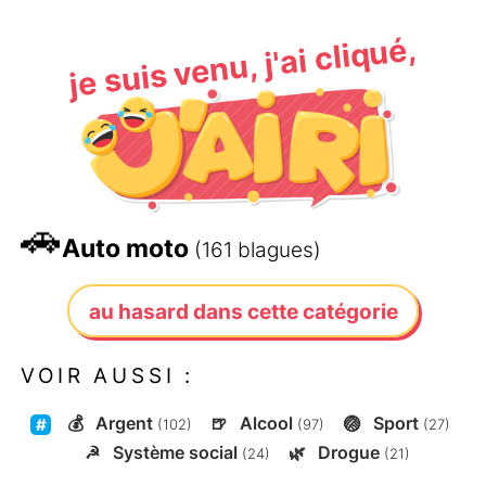
je suis venu, j'ai cliqué,
🚗
Auto moto
(161 blagues)
au hasard dans cette catégorie
VOIR AUSSI :
💰
Argent
🍺
Alcool
🏐
Sport
(102)
(97)
(27)
☭
Système social
🌿
Drogue
(24)
(21)