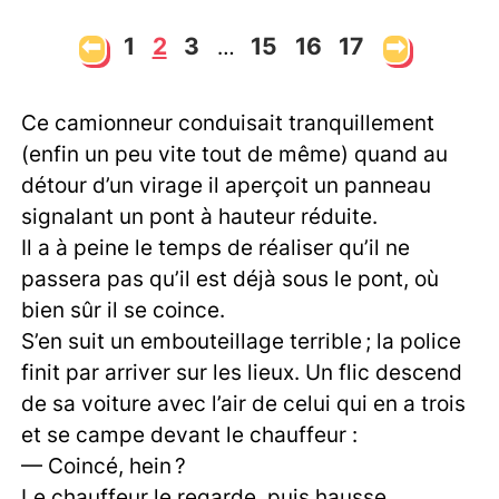
⬅
1
2
3
15
16
17
➡
…
Ce camionneur conduisait tranquillement
(enfin un peu vite tout de même) quand au
détour d’un virage il aperçoit un panneau
signalant un pont à hauteur réduite.
Il a à peine le temps de réaliser qu’il ne
passera pas qu’il est déjà sous le pont, où
bien sûr il se coince.
S’en suit un embouteillage terrible ; la police
finit par arriver sur les lieux. Un flic descend
de sa voiture avec l’air de celui qui en a trois
et se campe devant le chauffeur :
— Coincé, hein ?
Le chauffeur le regarde, puis hausse