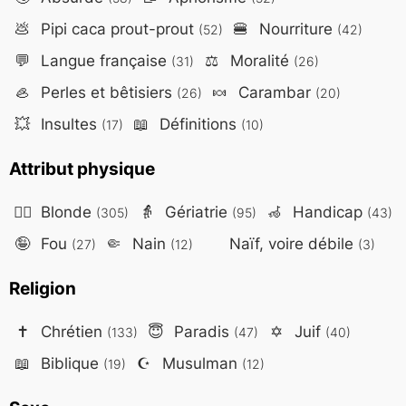
💩
Pipi caca prout-prout
🍔
Nourriture
(52)
(42)
💬
Langue française
⚖️
Moralité
(31)
(26)
🦪
Perles et bêtisiers
🍬
Carambar
(26)
(20)
💥
Insultes
📖
Définitions
(17)
(10)
Attribut physique
👱‍♀️
Blonde
👵
Gériatrie
🦽
Handicap
(305)
(95)
(43)
🤪
Fou
🤏
Nain
Naïf, voire débile
(27)
(12)
(3)
Religion
✝️
Chrétien
😇
Paradis
✡️
Juif
(133)
(47)
(40)
📖
Biblique
☪️
Musulman
(19)
(12)