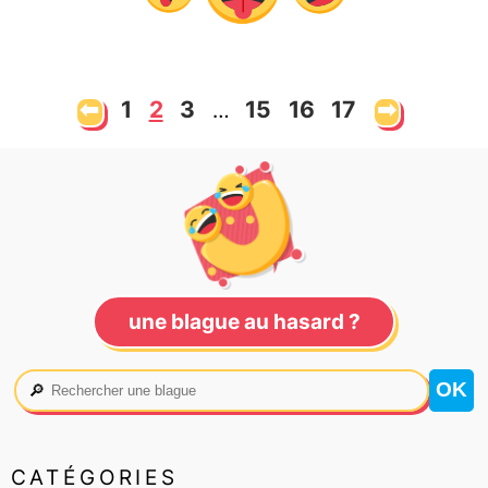
⬅
1
2
3
15
16
17
➡
…
une blague au hasard ?
🔎
CATÉGORIES