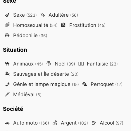
Sexe
🍆
Sexe
🦄
Adultère
(523)
(56)
🌈
Homosexualité
🏩
Prostitution
(54)
(45)
🧸
Pédophilie
(36)
Situation
🐪
Animaux
🎅
Noël
🧙‍♂️
Fantaisie
(45)
(39)
(23)
🏝️
Sauvages et Île déserte
(20)
🧞
Génie et lampe magique
🦜
Perroquet
(15)
(12)
🗡️
Médiéval
(6)
Société
🚗
Auto moto
💰
Argent
🍺
Alcool
(166)
(102)
(97)