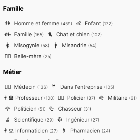
Famille
👫
Homme et femme
👶
Enfant
(459)
(172)
👪
Famille
🐈
Chat et chien
(165)
(102)
🚺
Misogynie
🚹
Misandrie
(58)
(54)
🤷‍♀️
Belle-mère
(25)
Métier
👨‍⚕️
Médecin
🤵
Dans l'entreprise
(136)
(105)
👨‍🏫
Professeur
👮‍♂️
Policier
🪖
Militaire
(100)
(87)
(61)
🌹
Politicien
🦆
Chasseur
(51)
(31)
🔬
Scientifique
👷
Ingénieur
(29)
(27)
👨‍💻
Informaticien
💊
Pharmacien
(27)
(24)