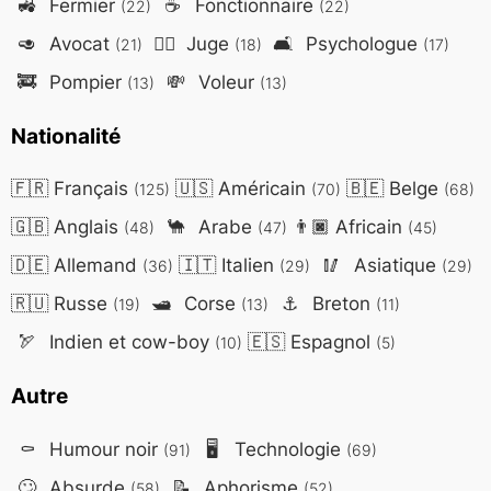
🚜
Fermier
☕
Fonctionnaire
(22)
(22)
🥑
Avocat
👨‍⚖️
Juge
🛋️
Psychologue
(21)
(18)
(17)
🚒
Pompier
💸
Voleur
(13)
(13)
Nationalité
🇫🇷
Français
🇺🇸
Américain
🇧🇪
Belge
(125)
(70)
(68)
🇬🇧
Anglais
🐪
Arabe
👨🏿
Africain
(48)
(47)
(45)
🇩🇪
Allemand
🇮🇹
Italien
🥢
Asiatique
(36)
(29)
(29)
🇷🇺
Russe
🛥️
Corse
⚓
Breton
(19)
(13)
(11)
🏹
Indien et cow-boy
🇪🇸
Espagnol
(10)
(5)
Autre
⚰️
Humour noir
🖥️
Technologie
(91)
(69)
🙄
Absurde
📝
Aphorisme
(58)
(52)