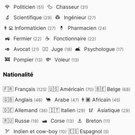
🌹
Politicien
🦆
Chasseur
(51)
(31)
🔬
Scientifique
👷
Ingénieur
(29)
(27)
👨‍💻
Informaticien
💊
Pharmacien
(27)
(24)
🚜
Fermier
☕
Fonctionnaire
(22)
(22)
🥑
Avocat
👨‍⚖️
Juge
🛋️
Psychologue
(21)
(18)
(17)
🚒
Pompier
💸
Voleur
(13)
(13)
Nationalité
🇫🇷
Français
🇺🇸
Américain
🇧🇪
Belge
(125)
(70)
(68)
🇬🇧
Anglais
🐪
Arabe
👨🏿
Africain
(48)
(47)
(45)
🇩🇪
Allemand
🇮🇹
Italien
🥢
Asiatique
(36)
(29)
(29)
🇷🇺
Russe
🛥️
Corse
⚓
Breton
(19)
(13)
(11)
🏹
Indien et cow-boy
🇪🇸
Espagnol
(10)
(5)