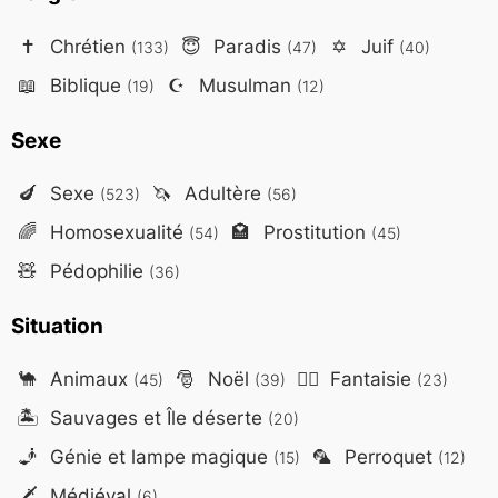
✝️
Chrétien
😇
Paradis
✡️
Juif
(133)
(47)
(40)
📖
Biblique
☪️
Musulman
(19)
(12)
Sexe
🍆
Sexe
🦄
Adultère
(523)
(56)
🌈
Homosexualité
🏩
Prostitution
(54)
(45)
🧸
Pédophilie
(36)
Situation
🐪
Animaux
🎅
Noël
🧙‍♂️
Fantaisie
(45)
(39)
(23)
🏝️
Sauvages et Île déserte
(20)
🧞
Génie et lampe magique
🦜
Perroquet
(15)
(12)
🗡️
Médiéval
(6)