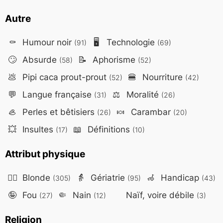
Autre
⚰️
Humour noir
🖥️
Technologie
(91)
(69)
🙄
Absurde
📝
Aphorisme
(58)
(52)
💩
Pipi caca prout-prout
🍔
Nourriture
(52)
(42)
💬
Langue française
⚖️
Moralité
(31)
(26)
🦪
Perles et bêtisiers
🍬
Carambar
(26)
(20)
💥
Insultes
📖
Définitions
(17)
(10)
Attribut physique
👱‍♀️
Blonde
👵
Gériatrie
🦽
Handicap
(305)
(95)
(43)
🤪
Fou
🤏
Nain
Naïf, voire débile
(27)
(12)
(3)
Religion