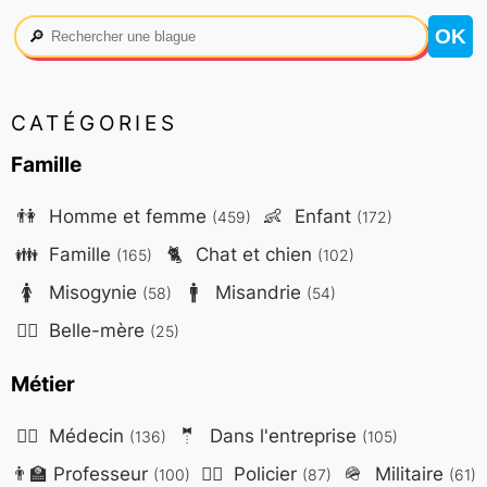
🔎
CATÉGORIES
Famille
👫
Homme et femme
👶
Enfant
(459)
(172)
👪
Famille
🐈
Chat et chien
(165)
(102)
🚺
Misogynie
🚹
Misandrie
(58)
(54)
🤷‍♀️
Belle-mère
(25)
Métier
👨‍⚕️
Médecin
🤵
Dans l'entreprise
(136)
(105)
👨‍🏫
Professeur
👮‍♂️
Policier
🪖
Militaire
(100)
(87)
(61)