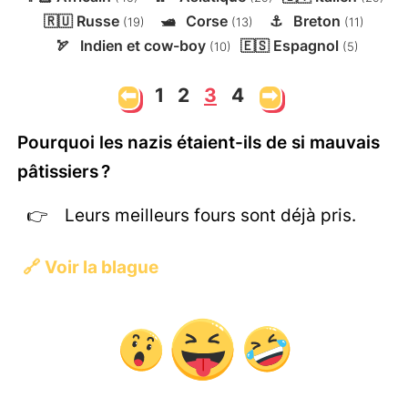
🇷🇺
Russe
🛥️
Corse
⚓
Breton
(19)
(13)
(11)
🏹
Indien et cow-boy
🇪🇸
Espagnol
(10)
(5)
⬅
1
2
3
4
➡
Pourquoi les nazis étaient-ils de si mauvais
pâtissiers ?
Leurs meilleurs fours sont déjà pris.
🔗
Voir la blague