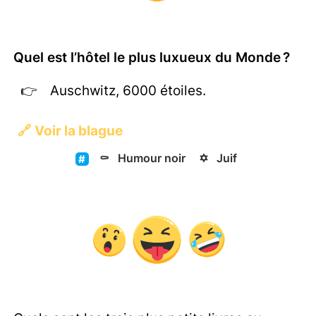
Quel est l’hôtel le plus luxueux du Monde ?
Auschwitz, 6000 étoiles.
🔗
Voir la blague
⚰️
Humour noir
✡️
Juif