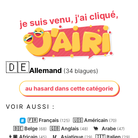
je suis venu, j'ai cliqué,
🇩🇪
Allemand
(34 blagues)
au hasard dans cette catégorie
VOIR AUSSI :
🇫🇷
Français
🇺🇸
Américain
(125)
(70)
🇧🇪
Belge
🇬🇧
Anglais
🐪
Arabe
(68)
(48)
(47)
👨🏿
Africain
🥢
Asiatique
🇮🇹
Italien
(45)
(29)
(29)