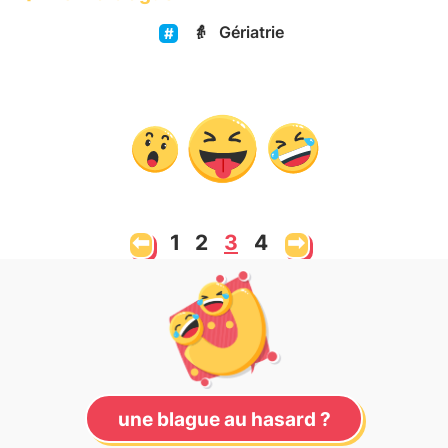
👵
Gériatrie
⬅
1
2
3
4
➡
une blague au hasard ?