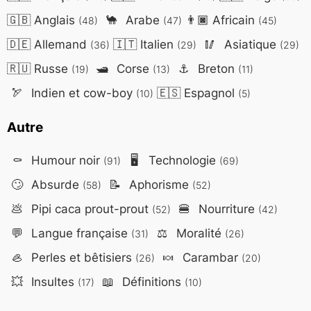
🇬🇧
Anglais
🐪
Arabe
👨🏿
Africain
(48)
(47)
(45)
🇩🇪
Allemand
🇮🇹
Italien
🥢
Asiatique
(36)
(29)
(29)
🇷🇺
Russe
🛥️
Corse
⚓
Breton
(19)
(13)
(11)
🏹
Indien et cow-boy
🇪🇸
Espagnol
(10)
(5)
Autre
⚰️
Humour noir
🖥️
Technologie
(91)
(69)
🙄
Absurde
📝
Aphorisme
(58)
(52)
💩
Pipi caca prout-prout
🍔
Nourriture
(52)
(42)
💬
Langue française
⚖️
Moralité
(31)
(26)
🦪
Perles et bêtisiers
🍬
Carambar
(26)
(20)
💥
Insultes
📖
Définitions
(17)
(10)