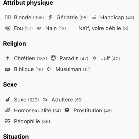
Attribut physique
👱‍♀️
Blonde
👵
Gériatrie
🦽
Handicap
(305)
(95)
(43)
🤪
Fou
🤏
Nain
Naïf, voire débile
(27)
(12)
(3)
Religion
✝️
Chrétien
😇
Paradis
✡️
Juif
(133)
(47)
(40)
📖
Biblique
☪️
Musulman
(19)
(12)
Sexe
🍆
Sexe
🦄
Adultère
(523)
(56)
🌈
Homosexualité
🏩
Prostitution
(54)
(45)
🧸
Pédophilie
(36)
Situation