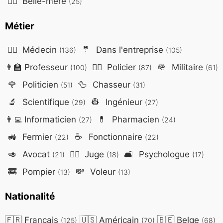
🤷‍♀️
Belle-mère
(25)
Métier
👨‍⚕️
Médecin
🤵
Dans l'entreprise
(136)
(105)
👨‍🏫
Professeur
👮‍♂️
Policier
🪖
Militaire
(100)
(87)
(61)
🌹
Politicien
🦆
Chasseur
(51)
(31)
🔬
Scientifique
👷
Ingénieur
(29)
(27)
👨‍💻
Informaticien
💊
Pharmacien
(27)
(24)
🚜
Fermier
☕
Fonctionnaire
(22)
(22)
🥑
Avocat
👨‍⚖️
Juge
🛋️
Psychologue
(21)
(18)
(17)
🚒
Pompier
💸
Voleur
(13)
(13)
Nationalité
🇫🇷
Français
🇺🇸
Américain
🇧🇪
Belge
(125)
(70)
(68)