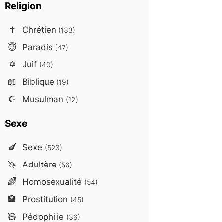
Religion
✝️
Chrétien
(133)
😇
Paradis
(47)
✡️
Juif
(40)
📖
Biblique
(19)
☪️
Musulman
(12)
Sexe
🍆
Sexe
(523)
🦄
Adultère
(56)
🌈
Homosexualité
(54)
🏩
Prostitution
(45)
🧸
Pédophilie
(36)