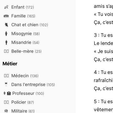
amis s’ap
👶
Enfant
(172)
« Tu voi
👪
Famille
(165)
Ça, c’est
🐈
Chat et chien
(102)
🚺
Misogynie
(58)
3 : Tu e
🚹
Misandrie
Le lendem
(54)
« Je sui
🤷‍♀️
Belle-mère
(25)
Ça, c’es
Métier
4 : Tu es
👨‍⚕️
Médecin
(136)
rafraîch
🤵
Dans l'entreprise
(105)
Ça, c’es
👨‍🏫
Professeur
(100)
5 : Tu e
👮‍♂️
Policier
(87)
vêtements
🪖
Militaire
(61)