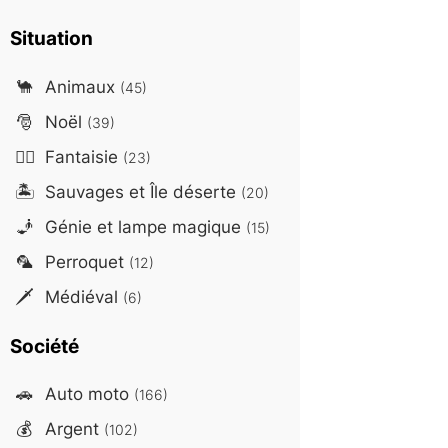
Situation
🐪
Animaux
(45)
🎅
Noël
(39)
🧙‍♂️
Fantaisie
(23)
🏝️
Sauvages et Île déserte
(20)
🧞
Génie et lampe magique
(15)
🦜
Perroquet
(12)
🗡️
Médiéval
(6)
Société
🚗
Auto moto
(166)
💰
Argent
(102)