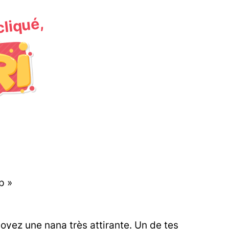
 cliqué,
p »
oyez une nana très attirante. Un de tes