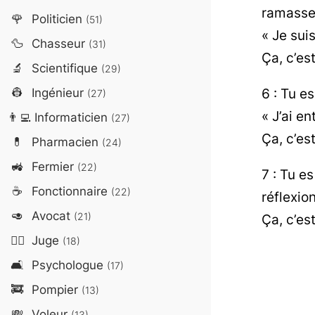
ramasses
🌹
Politicien
(51)
« Je sui
🦆
Chasseur
(31)
Ça, c’es
🔬
Scientifique
(29)
6 : Tu es
👷
Ingénieur
(27)
« J’ai e
👨‍💻
Informaticien
(27)
Ça, c’es
💊
Pharmacien
(24)
🚜
Fermier
(22)
7 : Tu e
☕
Fonctionnaire
(22)
réflexion
🥑
Avocat
(21)
Ça, c’es
👨‍⚖️
Juge
(18)
🛋️
Psychologue
(17)
🚒
Pompier
(13)
💸
Voleur
(13)