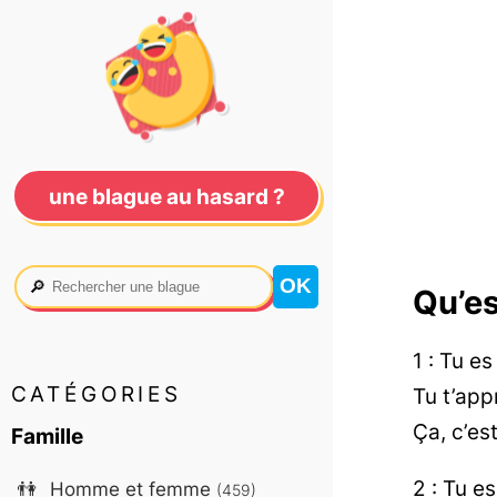
une blague au hasard ?
🔎
Qu’es
1 : Tu es
CATÉGORIES
Tu t’appr
Ça, c’es
Famille
2 : Tu e
👫
Homme et femme
(459)