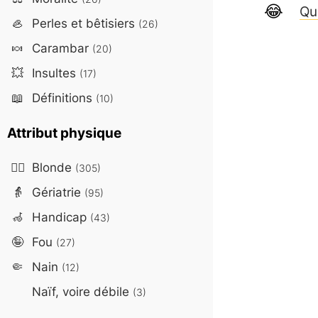
Qu
🦪
Perles et bêtisiers
(26)
🍬
Carambar
(20)
💥
Insultes
(17)
📖
Définitions
(10)
Attribut physique
👱‍♀️
Blonde
(305)
👵
Gériatrie
(95)
🦽
Handicap
(43)
🤪
Fou
(27)
🤏
Nain
(12)
Naïf, voire débile
(3)