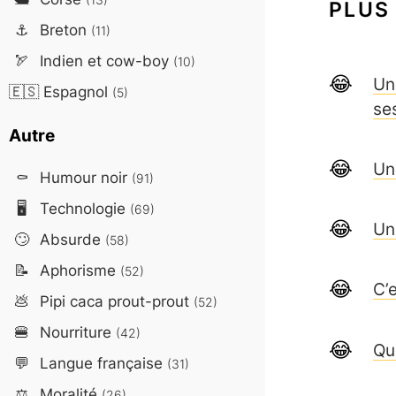
PLUS
⚓
Breton
(11)
🏹
Indien et cow-boy
(10)
Un
🇪🇸
Espagnol
(5)
se
Autre
Un
⚰️
Humour noir
(91)
🖥️
Technologie
(69)
Un
🙄
Absurde
(58)
📝
Aphorisme
(52)
C’e
💩
Pipi caca prout-prout
(52)
🍔
Nourriture
(42)
Qu
💬
Langue française
(31)
⚖️
Moralité
(26)