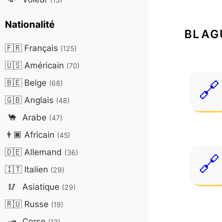
Nationalité
BLAG
🇫🇷
Français
(125)
🇺🇸
Américain
(70)
🇧🇪
Belge
(68)
🇬🇧
Anglais
(48)
🐪
Arabe
(47)
👨🏿
Africain
(45)
🇩🇪
Allemand
(36)
🇮🇹
Italien
(29)
🥢
Asiatique
(29)
🇷🇺
Russe
(19)
🛥️
Corse
(13)