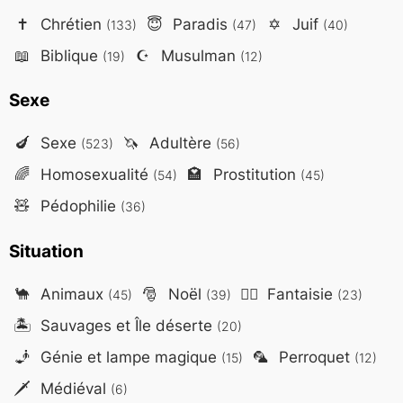
✝️
Chrétien
😇
Paradis
✡️
Juif
(133)
(47)
(40)
📖
Biblique
☪️
Musulman
(19)
(12)
Sexe
🍆
Sexe
🦄
Adultère
(523)
(56)
🌈
Homosexualité
🏩
Prostitution
(54)
(45)
🧸
Pédophilie
(36)
Situation
🐪
Animaux
🎅
Noël
🧙‍♂️
Fantaisie
(45)
(39)
(23)
🏝️
Sauvages et Île déserte
(20)
🧞
Génie et lampe magique
🦜
Perroquet
(15)
(12)
🗡️
Médiéval
(6)