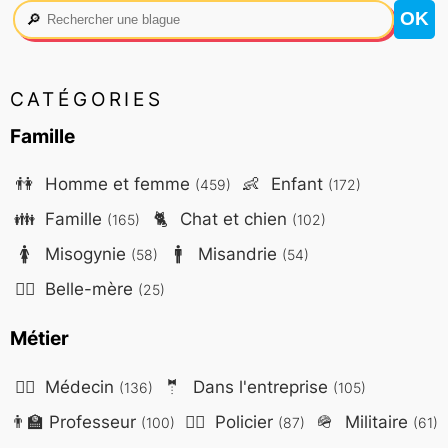
🔎
CATÉGORIES
Famille
👫
Homme et femme
👶
Enfant
(459)
(172)
👪
Famille
🐈
Chat et chien
(165)
(102)
🚺
Misogynie
🚹
Misandrie
(58)
(54)
🤷‍♀️
Belle-mère
(25)
Métier
👨‍⚕️
Médecin
🤵
Dans l'entreprise
(136)
(105)
👨‍🏫
Professeur
👮‍♂️
Policier
🪖
Militaire
(100)
(87)
(61)