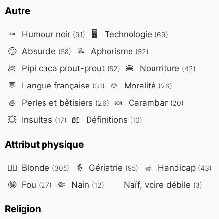
Autre
⚰️
Humour noir
🖥️
Technologie
(91)
(69)
🙄
Absurde
📝
Aphorisme
(58)
(52)
💩
Pipi caca prout-prout
🍔
Nourriture
(52)
(42)
💬
Langue française
⚖️
Moralité
(31)
(26)
🦪
Perles et bêtisiers
🍬
Carambar
(26)
(20)
💥
Insultes
📖
Définitions
(17)
(10)
Attribut physique
👱‍♀️
Blonde
👵
Gériatrie
🦽
Handicap
(305)
(95)
(43)
🤪
Fou
🤏
Nain
Naïf, voire débile
(27)
(12)
(3)
Religion