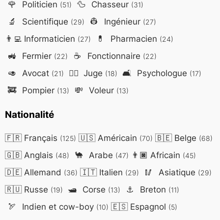
🌹
Politicien
🦆
Chasseur
(51)
(31)
🔬
Scientifique
👷
Ingénieur
(29)
(27)
👨‍💻
Informaticien
💊
Pharmacien
(27)
(24)
🚜
Fermier
☕
Fonctionnaire
(22)
(22)
🥑
Avocat
👨‍⚖️
Juge
🛋️
Psychologue
(21)
(18)
(17)
🚒
Pompier
💸
Voleur
(13)
(13)
Nationalité
🇫🇷
Français
🇺🇸
Américain
🇧🇪
Belge
(125)
(70)
(68)
🇬🇧
Anglais
🐪
Arabe
👨🏿
Africain
(48)
(47)
(45)
🇩🇪
Allemand
🇮🇹
Italien
🥢
Asiatique
(36)
(29)
(29)
🇷🇺
Russe
🛥️
Corse
⚓
Breton
(19)
(13)
(11)
🏹
Indien et cow-boy
🇪🇸
Espagnol
(10)
(5)