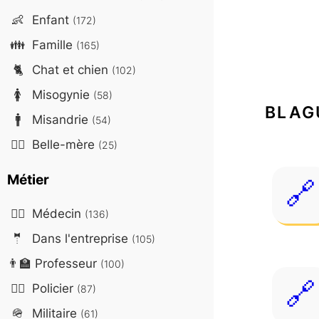
👶
Enfant
(172)
👪
Famille
(165)
🐈
Chat et chien
(102)
🚺
Misogynie
(58)
BLAG
🚹
Misandrie
(54)
🤷‍♀️
Belle-mère
(25)
Métier
👨‍⚕️
Médecin
(136)
🤵
Dans l'entreprise
(105)
👨‍🏫
Professeur
(100)
👮‍♂️
Policier
(87)
🪖
Militaire
(61)