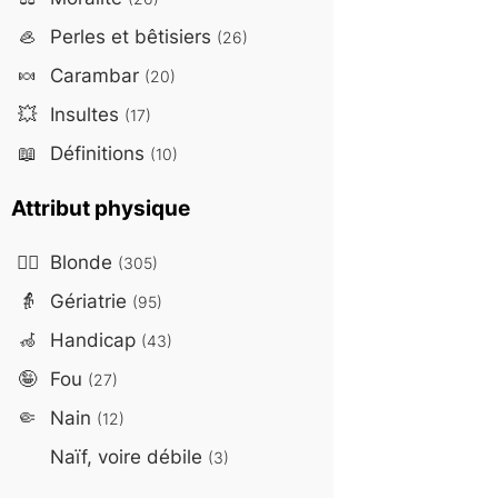
🦪
Perles et bêtisiers
(26)
🍬
Carambar
(20)
💥
Insultes
(17)
📖
Définitions
(10)
Attribut physique
👱‍♀️
Blonde
(305)
👵
Gériatrie
(95)
🦽
Handicap
(43)
🤪
Fou
(27)
🤏
Nain
(12)
Naïf, voire débile
(3)