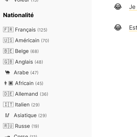
Je
Nationalité
Es
🇫🇷
Français
(125)
🇺🇸
Américain
(70)
🇧🇪
Belge
(68)
🇬🇧
Anglais
(48)
🐪
Arabe
(47)
👨🏿
Africain
(45)
🇩🇪
Allemand
(36)
🇮🇹
Italien
(29)
🥢
Asiatique
(29)
🇷🇺
Russe
(19)
🛥️
Corse
(13)