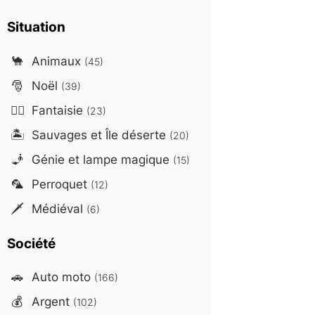
Situation
🐪
Animaux
(45)
🎅
Noël
(39)
🧙‍♂️
Fantaisie
(23)
🏝️
Sauvages et Île déserte
(20)
🧞
Génie et lampe magique
(15)
🦜
Perroquet
(12)
🗡️
Médiéval
(6)
Société
🚗
Auto moto
(166)
💰
Argent
(102)