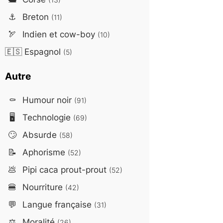
⚓
Breton
(11)
🏹
Indien et cow-boy
(10)
🇪🇸
Espagnol
(5)
Autre
⚰️
Humour noir
(91)
🖥️
Technologie
(69)
🙄
Absurde
(58)
📝
Aphorisme
(52)
💩
Pipi caca prout-prout
(52)
🍔
Nourriture
(42)
💬
Langue française
(31)
⚖️
Moralité
(26)