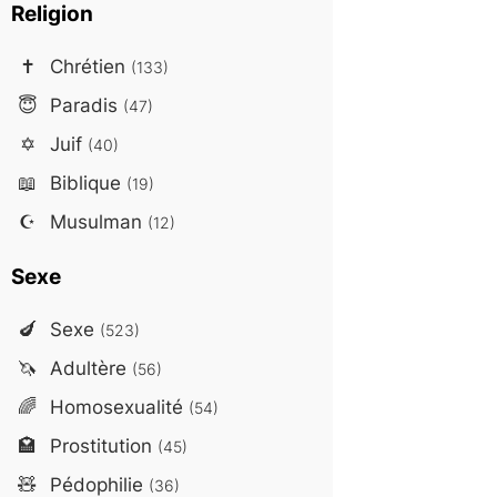
Religion
✝️
Chrétien
(133)
😇
Paradis
(47)
✡️
Juif
(40)
📖
Biblique
(19)
☪️
Musulman
(12)
Sexe
🍆
Sexe
(523)
🦄
Adultère
(56)
🌈
Homosexualité
(54)
🏩
Prostitution
(45)
🧸
Pédophilie
(36)