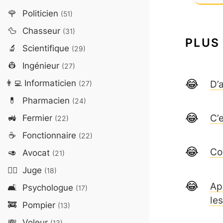
🌹
Politicien
(51)
🦆
Chasseur
(31)
PLUS
🔬
Scientifique
(29)
👷
Ingénieur
(27)
👨‍💻
Informaticien
D’a
(27)
💊
Pharmacien
(24)
C’
🚜
Fermier
(22)
☕
Fonctionnaire
(22)
Co
🥑
Avocat
(21)
👨‍⚖️
Juge
(18)
Ap
🛋️
Psychologue
(17)
le
🚒
Pompier
(13)
💸
Voleur
(13)