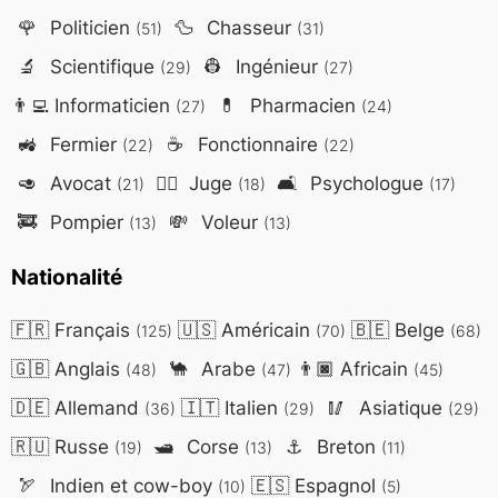
🌹
Politicien
🦆
Chasseur
(51)
(31)
🔬
Scientifique
👷
Ingénieur
(29)
(27)
👨‍💻
Informaticien
💊
Pharmacien
(27)
(24)
🚜
Fermier
☕
Fonctionnaire
(22)
(22)
🥑
Avocat
👨‍⚖️
Juge
🛋️
Psychologue
(21)
(18)
(17)
🚒
Pompier
💸
Voleur
(13)
(13)
Nationalité
🇫🇷
Français
🇺🇸
Américain
🇧🇪
Belge
(125)
(70)
(68)
🇬🇧
Anglais
🐪
Arabe
👨🏿
Africain
(48)
(47)
(45)
🇩🇪
Allemand
🇮🇹
Italien
🥢
Asiatique
(36)
(29)
(29)
🇷🇺
Russe
🛥️
Corse
⚓
Breton
(19)
(13)
(11)
🏹
Indien et cow-boy
🇪🇸
Espagnol
(10)
(5)