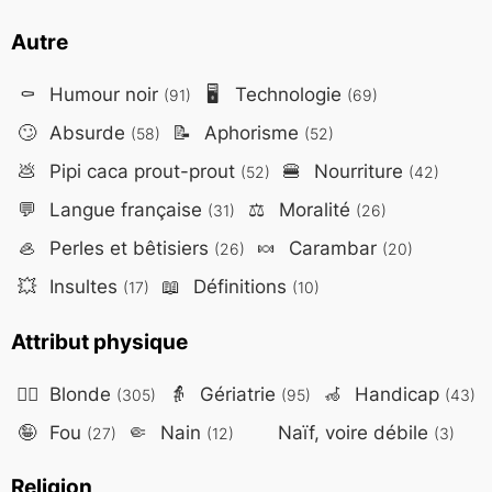
Autre
⚰️
Humour noir
🖥️
Technologie
(91)
(69)
🙄
Absurde
📝
Aphorisme
(58)
(52)
💩
Pipi caca prout-prout
🍔
Nourriture
(52)
(42)
💬
Langue française
⚖️
Moralité
(31)
(26)
🦪
Perles et bêtisiers
🍬
Carambar
(26)
(20)
💥
Insultes
📖
Définitions
(17)
(10)
Attribut physique
👱‍♀️
Blonde
👵
Gériatrie
🦽
Handicap
(305)
(95)
(43)
🤪
Fou
🤏
Nain
Naïf, voire débile
(27)
(12)
(3)
Religion