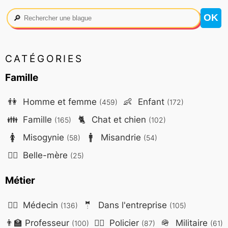
🔎
CATÉGORIES
Famille
👫
Homme et femme
👶
Enfant
(459)
(172)
👪
Famille
🐈
Chat et chien
(165)
(102)
🚺
Misogynie
🚹
Misandrie
(58)
(54)
🤷‍♀️
Belle-mère
(25)
Métier
👨‍⚕️
Médecin
🤵
Dans l'entreprise
(136)
(105)
👨‍🏫
Professeur
👮‍♂️
Policier
🪖
Militaire
(100)
(87)
(61)