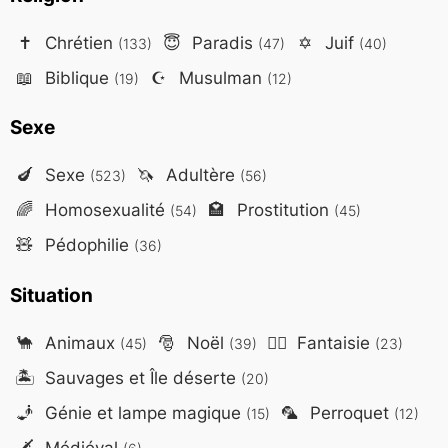
✝️
Chrétien
😇
Paradis
✡️
Juif
(133)
(47)
(40)
📖
Biblique
☪️
Musulman
(19)
(12)
Sexe
🍆
Sexe
🦄
Adultère
(523)
(56)
🌈
Homosexualité
🏩
Prostitution
(54)
(45)
🧸
Pédophilie
(36)
Situation
🐪
Animaux
🎅
Noël
🧙‍♂️
Fantaisie
(45)
(39)
(23)
🏝️
Sauvages et Île déserte
(20)
🧞
Génie et lampe magique
🦜
Perroquet
(15)
(12)
🗡️
Médiéval