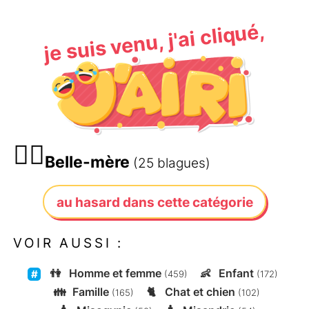
je suis venu, j'ai cliqué,
🤷‍♀️
Belle-mère
(25 blagues)
au hasard dans cette catégorie
VOIR AUSSI :
👫
Homme et femme
👶
Enfant
(459)
(172)
👪
Famille
🐈
Chat et chien
(165)
(102)