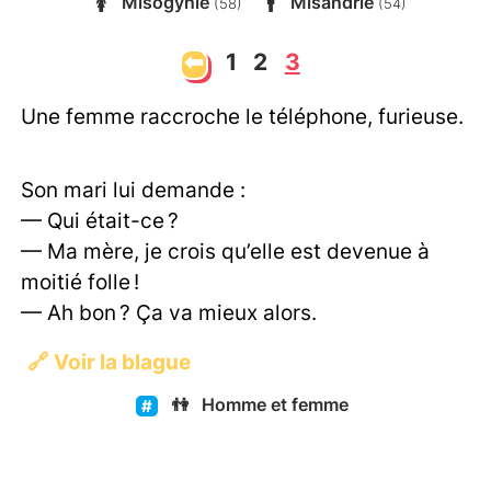
🚺
Misogynie
🚹
Misandrie
(58)
(54)
⬅
1
2
3
Une femme raccroche le téléphone, furieuse.
Son mari lui demande :
— Qui était-ce ?
— Ma mère, je crois qu’elle est devenue à
moitié folle !
— Ah bon ? Ça va mieux alors.
🔗
Voir la blague
👫
Homme et femme