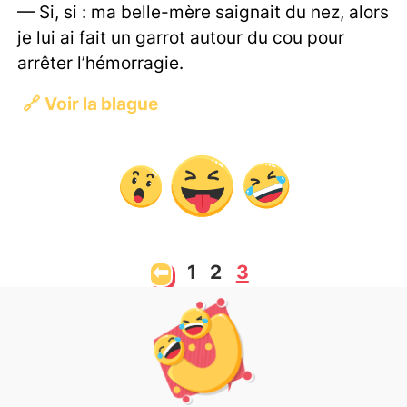
— Si, si : ma belle-mère saignait du nez, alors
je lui ai fait un garrot autour du cou pour
arrêter l’hémorragie.
🔗
Voir la blague
⬅
1
2
3