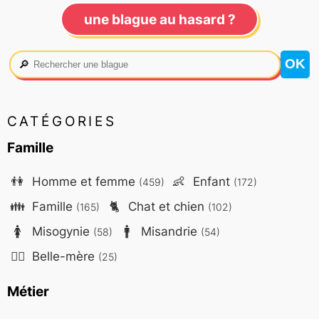
une blague au hasard ?
🔎
CATÉGORIES
Famille
👫
Homme et femme
👶
Enfant
(459)
(172)
👪
Famille
🐈
Chat et chien
(165)
(102)
🚺
Misogynie
🚹
Misandrie
(58)
(54)
🤷‍♀️
Belle-mère
(25)
Métier