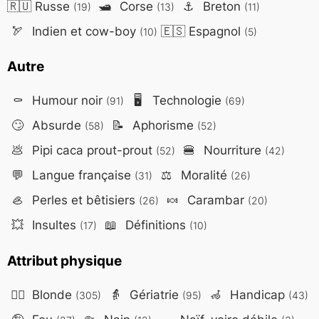
🇷🇺
Russe
🛥️
Corse
⚓
Breton
(19)
(13)
(11)
🏹
Indien et cow-boy
🇪🇸
Espagnol
(10)
(5)
Autre
⚰️
Humour noir
🖥️
Technologie
(91)
(69)
🙄
Absurde
📝
Aphorisme
(58)
(52)
💩
Pipi caca prout-prout
🍔
Nourriture
(52)
(42)
💬
Langue française
⚖️
Moralité
(31)
(26)
🦪
Perles et bêtisiers
🍬
Carambar
(26)
(20)
💥
Insultes
📖
Définitions
(17)
(10)
Attribut physique
👱‍♀️
Blonde
👵
Gériatrie
🦽
Handicap
(305)
(95)
(43)