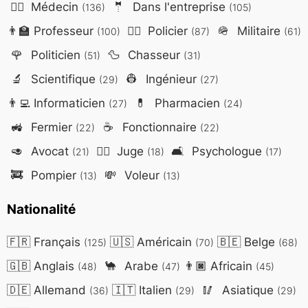
👨‍⚕️
Médecin
🤵
Dans l'entreprise
(136)
(105)
👨‍🏫
Professeur
👮‍♂️
Policier
🪖
Militaire
(100)
(87)
(61)
🌹
Politicien
🦆
Chasseur
(51)
(31)
🔬
Scientifique
👷
Ingénieur
(29)
(27)
👨‍💻
Informaticien
💊
Pharmacien
(27)
(24)
🚜
Fermier
☕
Fonctionnaire
(22)
(22)
🥑
Avocat
👨‍⚖️
Juge
🛋️
Psychologue
(21)
(18)
(17)
🚒
Pompier
💸
Voleur
(13)
(13)
Nationalité
🇫🇷
Français
🇺🇸
Américain
🇧🇪
Belge
(125)
(70)
(68)
🇬🇧
Anglais
🐪
Arabe
👨🏿
Africain
(48)
(47)
(45)
🇩🇪
Allemand
🇮🇹
Italien
🥢
Asiatique
(36)
(29)
(29)