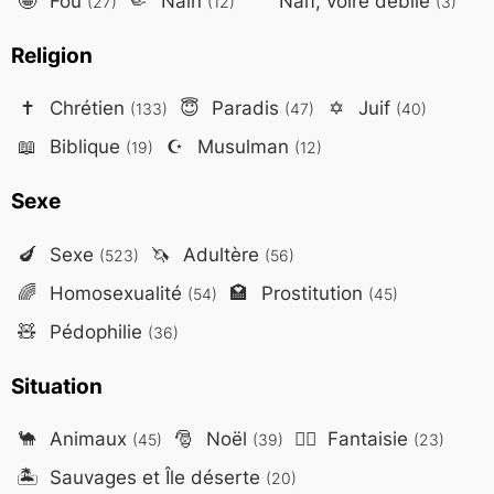
🤪
Fou
🤏
Nain
Naïf, voire débile
(27)
(12)
(3)
Religion
✝️
Chrétien
😇
Paradis
✡️
Juif
(133)
(47)
(40)
📖
Biblique
☪️
Musulman
(19)
(12)
Sexe
🍆
Sexe
🦄
Adultère
(523)
(56)
🌈
Homosexualité
🏩
Prostitution
(54)
(45)
🧸
Pédophilie
(36)
Situation
🐪
Animaux
🎅
Noël
🧙‍♂️
Fantaisie
(45)
(39)
(23)
🏝️
Sauvages et Île déserte
(20)