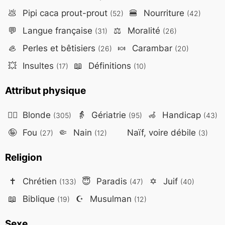
💩
Pipi caca prout-prout
🍔
Nourriture
(52)
(42)
💬
Langue française
⚖️
Moralité
(31)
(26)
🦪
Perles et bêtisiers
🍬
Carambar
(26)
(20)
💥
Insultes
📖
Définitions
(17)
(10)
Attribut physique
👱‍♀️
Blonde
👵
Gériatrie
🦽
Handicap
(305)
(95)
(43)
🤪
Fou
🤏
Nain
Naïf, voire débile
(27)
(12)
(3)
Religion
✝️
Chrétien
😇
Paradis
✡️
Juif
(133)
(47)
(40)
📖
Biblique
☪️
Musulman
(19)
(12)
Sexe