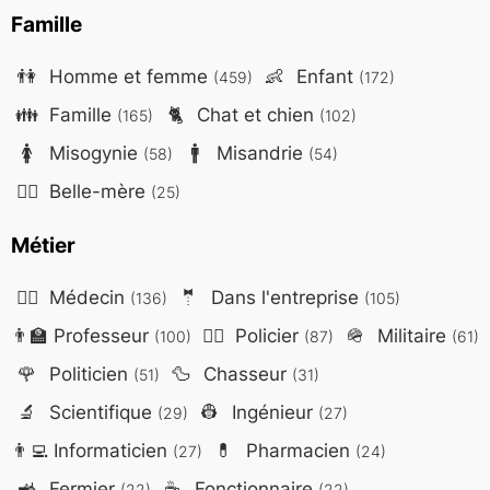
Famille
👫
Homme et femme
👶
Enfant
(459)
(172)
👪
Famille
🐈
Chat et chien
(165)
(102)
🚺
Misogynie
🚹
Misandrie
(58)
(54)
🤷‍♀️
Belle-mère
(25)
Métier
👨‍⚕️
Médecin
🤵
Dans l'entreprise
(136)
(105)
👨‍🏫
Professeur
👮‍♂️
Policier
🪖
Militaire
(100)
(87)
(61)
🌹
Politicien
🦆
Chasseur
(51)
(31)
🔬
Scientifique
👷
Ingénieur
(29)
(27)
👨‍💻
Informaticien
💊
Pharmacien
(27)
(24)
🚜
Fermier
☕
Fonctionnaire
(22)
(22)