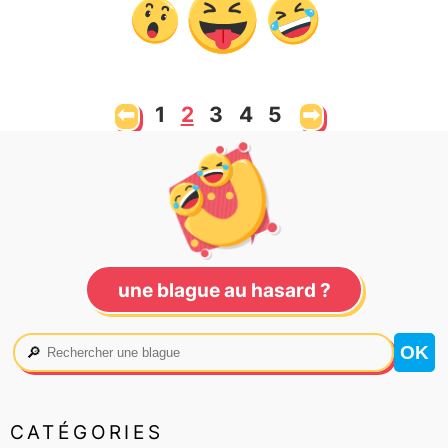
⬅
1
2
3
4
5
➡
une blague au hasard ?
🔎
CATÉGORIES