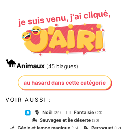
je suis venu, j'ai cliqué,
🐪
Animaux
(45 blagues)
au hasard dans cette catégorie
VOIR AUSSI :
🎅
Noël
🧙‍♂️
Fantaisie
(39)
(23)
🏝️
Sauvages et Île déserte
(20)
🧞
Génie et lampe magique
🦜
Perroquet
(15)
(12)