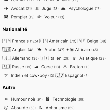
🥑
Avocat
👨‍⚖️
Juge
🛋️
Psychologue
(21)
(18)
(17)
🚒
Pompier
💸
Voleur
(13)
(13)
Nationalité
🇫🇷
Français
🇺🇸
Américain
🇧🇪
Belge
(125)
(70)
(68)
🇬🇧
Anglais
🐪
Arabe
👨🏿
Africain
(48)
(47)
(45)
🇩🇪
Allemand
🇮🇹
Italien
🥢
Asiatique
(36)
(29)
(29)
🇷🇺
Russe
🛥️
Corse
⚓
Breton
(19)
(13)
(11)
🏹
Indien et cow-boy
🇪🇸
Espagnol
(10)
(5)
Autre
⚰️
Humour noir
🖥️
Technologie
(91)
(69)
🙄
Absurde
📝
Aphorisme
(58)
(52)