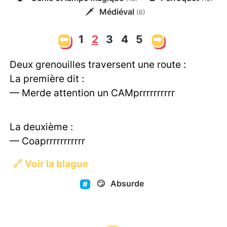
🗡️
Médiéval
(6)
⬅
1
2
3
4
5
➡
Deux grenouilles traversent une route :
La première dit :
— Merde attention un CAMprrrrrrrrrr
La deuxième :
— Coaprrrrrrrrrrr
🔗
Voir la blague
🙄
Absurde