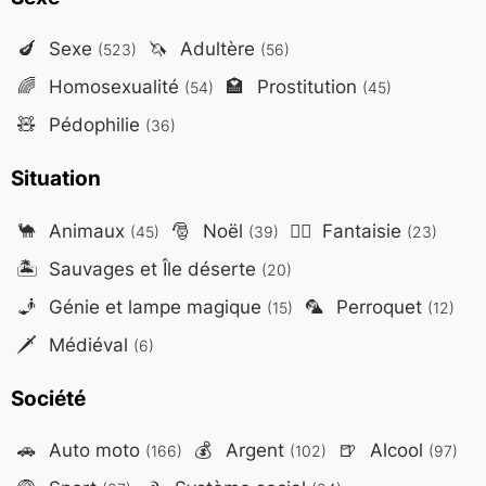
🍆
Sexe
🦄
Adultère
(523)
(56)
🌈
Homosexualité
🏩
Prostitution
(54)
(45)
🧸
Pédophilie
(36)
Situation
🐪
Animaux
🎅
Noël
🧙‍♂️
Fantaisie
(45)
(39)
(23)
🏝️
Sauvages et Île déserte
(20)
🧞
Génie et lampe magique
🦜
Perroquet
(15)
(12)
🗡️
Médiéval
(6)
Société
🚗
Auto moto
💰
Argent
🍺
Alcool
(166)
(102)
(97)