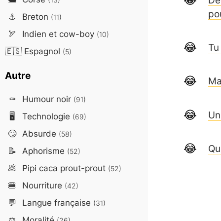
po
⚓
Breton
(11)
🏹
Indien et cow-boy
(10)
Tu
🇪🇸
Espagnol
(5)
Autre
Ma
⚰️
Humour noir
(91)
Un
🖥️
Technologie
(69)
🙄
Absurde
(58)
Qu
📝
Aphorisme
(52)
💩
Pipi caca prout-prout
(52)
🍔
Nourriture
(42)
💬
Langue française
(31)
⚖️
Moralité
(26)