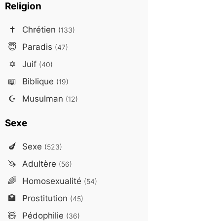
Religion
✝️
Chrétien
(133)
😇
Paradis
(47)
✡️
Juif
(40)
📖
Biblique
(19)
☪️
Musulman
(12)
Sexe
🍆
Sexe
(523)
🦄
Adultère
(56)
🌈
Homosexualité
(54)
🏩
Prostitution
(45)
🧸
Pédophilie
(36)