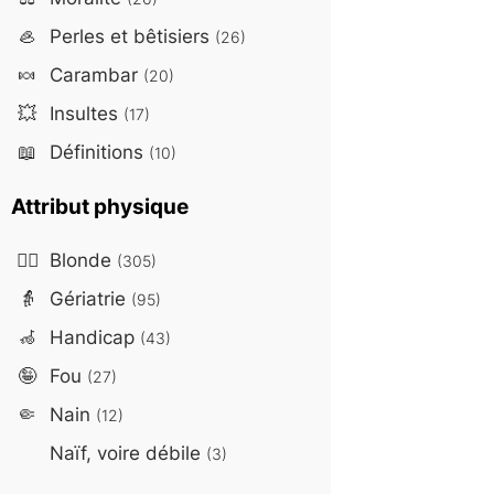
🦪
Perles et bêtisiers
(26)
🍬
Carambar
(20)
💥
Insultes
(17)
📖
Définitions
(10)
Attribut physique
👱‍♀️
Blonde
(305)
👵
Gériatrie
(95)
🦽
Handicap
(43)
🤪
Fou
(27)
🤏
Nain
(12)
Naïf, voire débile
(3)