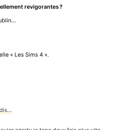
tellement revigorantes ?
Dublin…
lle « Les Sims 4 ».
adis…
vier azerty je tape deux fois plus vite