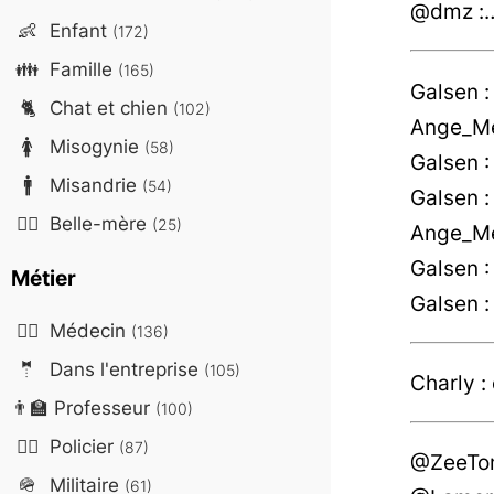
@dmz :
👶
Enfant
(172)
👪
Famille
(165)
Galsen :
🐈
Chat et chien
(102)
Ange_Met
🚺
Misogynie
(58)
Galsen :
🚹
Misandrie
(54)
Galsen : 
🤷‍♀️
Belle-mère
(25)
Ange_Met
Galsen :
Métier
Galsen :
👨‍⚕️
Médecin
(136)
🤵
Dans l'entreprise
(105)
Charly :
👨‍🏫
Professeur
(100)
👮‍♂️
Policier
(87)
@ZeeToms
🪖
Militaire
(61)