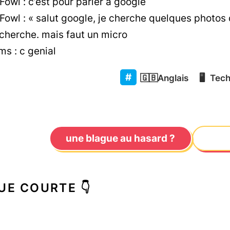
wl : c’est pour parler à google
wl : « salut google, je cherche quelques photos de
recherche. mais faut un micro
s : c genial
🇬🇧
Anglais
🖥️
Tech
une blague au hasard ?
UE COURTE 👇