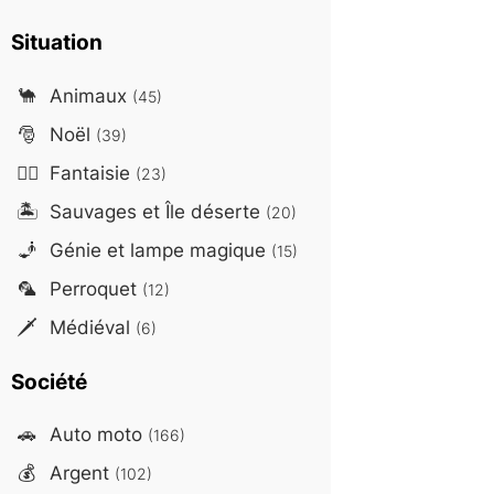
Situation
🐪
Animaux
(45)
🎅
Noël
(39)
🧙‍♂️
Fantaisie
(23)
🏝️
Sauvages et Île déserte
(20)
🧞
Génie et lampe magique
(15)
🦜
Perroquet
(12)
🗡️
Médiéval
(6)
Société
🚗
Auto moto
(166)
💰
Argent
(102)