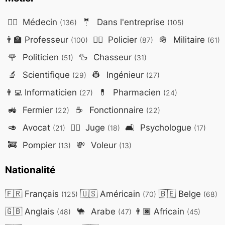
👨‍⚕️
Médecin
🤵
Dans l'entreprise
(136)
(105)
👨‍🏫
Professeur
👮‍♂️
Policier
🪖
Militaire
(100)
(87)
(61)
🌹
Politicien
🦆
Chasseur
(51)
(31)
🔬
Scientifique
👷
Ingénieur
(29)
(27)
👨‍💻
Informaticien
💊
Pharmacien
(27)
(24)
🚜
Fermier
☕
Fonctionnaire
(22)
(22)
🥑
Avocat
👨‍⚖️
Juge
🛋️
Psychologue
(21)
(18)
(17)
🚒
Pompier
💸
Voleur
(13)
(13)
Nationalité
🇫🇷
Français
🇺🇸
Américain
🇧🇪
Belge
(125)
(70)
(68)
🇬🇧
Anglais
🐪
Arabe
👨🏿
Africain
(48)
(47)
(45)