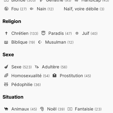
(305)
(95)
(43)
🤪
Fou
🤏
Nain
Naïf, voire débile
(27)
(12)
(3)
Religion
✝️
Chrétien
😇
Paradis
✡️
Juif
(133)
(47)
(40)
📖
Biblique
☪️
Musulman
(19)
(12)
Sexe
🍆
Sexe
🦄
Adultère
(523)
(56)
🌈
Homosexualité
🏩
Prostitution
(54)
(45)
🧸
Pédophilie
(36)
Situation
🐪
Animaux
🎅
Noël
🧙‍♂️
Fantaisie
(45)
(39)
(23)