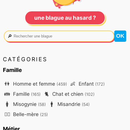
une blague au hasard ?
🔎
CATÉGORIES
Famille
👫
Homme et femme
👶
Enfant
(459)
(172)
👪
Famille
🐈
Chat et chien
(165)
(102)
🚺
Misogynie
🚹
Misandrie
(58)
(54)
🤷‍♀️
Belle-mère
(25)
Métier