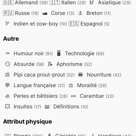
🇩🇪
Allemand
🇮🇹
Italien
🥢
Asiatique
(36)
(29)
(29)
🇷🇺
Russe
🛥️
Corse
⚓
Breton
(19)
(13)
(11)
🏹
Indien et cow-boy
🇪🇸
Espagnol
(10)
(5)
Autre
⚰️
Humour noir
🖥️
Technologie
(91)
(69)
🙄
Absurde
📝
Aphorisme
(58)
(52)
💩
Pipi caca prout-prout
🍔
Nourriture
(52)
(42)
💬
Langue française
⚖️
Moralité
(31)
(26)
🦪
Perles et bêtisiers
🍬
Carambar
(26)
(20)
💥
Insultes
📖
Définitions
(17)
(10)
Attribut physique
👱‍♀️
Blonde
👵
Gériatrie
🦽
Handicap