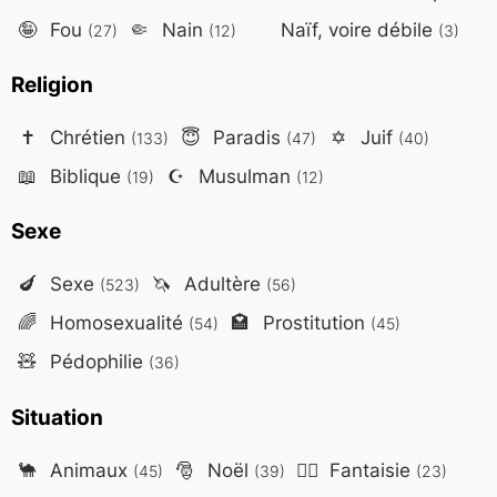
🤪
Fou
🤏
Nain
Naïf, voire débile
(27)
(12)
(3)
Religion
✝️
Chrétien
😇
Paradis
✡️
Juif
(133)
(47)
(40)
📖
Biblique
☪️
Musulman
(19)
(12)
Sexe
🍆
Sexe
🦄
Adultère
(523)
(56)
🌈
Homosexualité
🏩
Prostitution
(54)
(45)
🧸
Pédophilie
(36)
Situation
🐪
Animaux
🎅
Noël
🧙‍♂️
Fantaisie
(45)
(39)
(23)