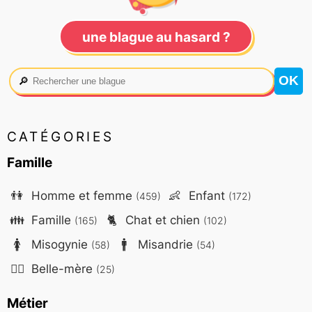
une blague au hasard ?
🔎
CATÉGORIES
Famille
👫
Homme et femme
👶
Enfant
(459)
(172)
👪
Famille
🐈
Chat et chien
(165)
(102)
🚺
Misogynie
🚹
Misandrie
(58)
(54)
🤷‍♀️
Belle-mère
(25)
Métier