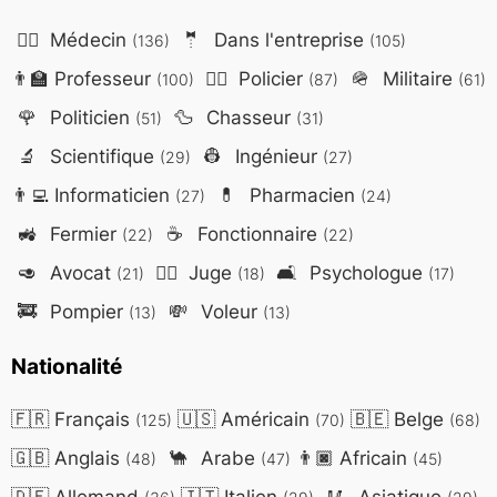
👨‍⚕️
Médecin
🤵
Dans l'entreprise
(136)
(105)
👨‍🏫
Professeur
👮‍♂️
Policier
🪖
Militaire
(100)
(87)
(61)
🌹
Politicien
🦆
Chasseur
(51)
(31)
🔬
Scientifique
👷
Ingénieur
(29)
(27)
👨‍💻
Informaticien
💊
Pharmacien
(27)
(24)
🚜
Fermier
☕
Fonctionnaire
(22)
(22)
🥑
Avocat
👨‍⚖️
Juge
🛋️
Psychologue
(21)
(18)
(17)
🚒
Pompier
💸
Voleur
(13)
(13)
Nationalité
🇫🇷
Français
🇺🇸
Américain
🇧🇪
Belge
(125)
(70)
(68)
🇬🇧
Anglais
🐪
Arabe
👨🏿
Africain
(48)
(47)
(45)
🇩🇪
Allemand
🇮🇹
Italien
🥢
Asiatique