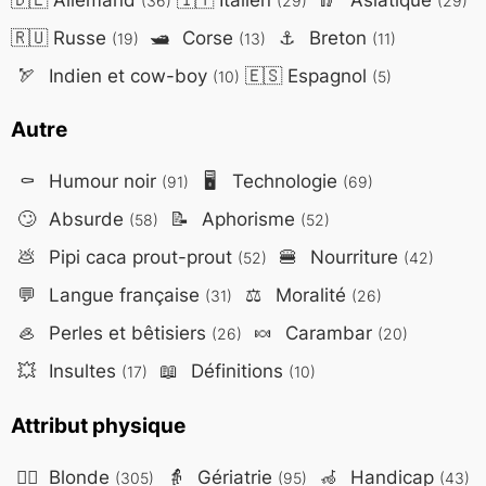
(36)
(29)
(29)
🇷🇺
Russe
🛥️
Corse
⚓
Breton
(19)
(13)
(11)
🏹
Indien et cow-boy
🇪🇸
Espagnol
(10)
(5)
Autre
⚰️
Humour noir
🖥️
Technologie
(91)
(69)
🙄
Absurde
📝
Aphorisme
(58)
(52)
💩
Pipi caca prout-prout
🍔
Nourriture
(52)
(42)
💬
Langue française
⚖️
Moralité
(31)
(26)
🦪
Perles et bêtisiers
🍬
Carambar
(26)
(20)
💥
Insultes
📖
Définitions
(17)
(10)
Attribut physique
👱‍♀️
Blonde
👵
Gériatrie
🦽
Handicap
(305)
(95)
(43)