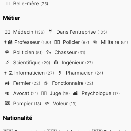
🤷‍♀️
Belle-mère
(25)
Métier
👨‍⚕️
Médecin
🤵
Dans l'entreprise
(136)
(105)
👨‍🏫
Professeur
👮‍♂️
Policier
🪖
Militaire
(100)
(87)
(61)
🌹
Politicien
🦆
Chasseur
(51)
(31)
🔬
Scientifique
👷
Ingénieur
(29)
(27)
👨‍💻
Informaticien
💊
Pharmacien
(27)
(24)
🚜
Fermier
☕
Fonctionnaire
(22)
(22)
🥑
Avocat
👨‍⚖️
Juge
🛋️
Psychologue
(21)
(18)
(17)
🚒
Pompier
💸
Voleur
(13)
(13)
Nationalité