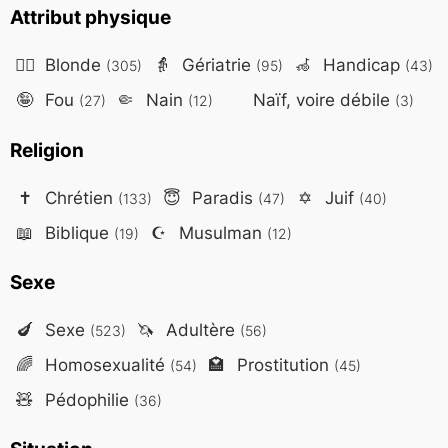
Attribut physique
👱‍♀️
Blonde
👵
Gériatrie
🦽
Handicap
(305)
(95)
(43)
🤪
Fou
🤏
Nain
Naïf, voire débile
(27)
(12)
(3)
Religion
✝️
Chrétien
😇
Paradis
✡️
Juif
(133)
(47)
(40)
📖
Biblique
☪️
Musulman
(19)
(12)
Sexe
🍆
Sexe
🦄
Adultère
(523)
(56)
🌈
Homosexualité
🏩
Prostitution
(54)
(45)
🧸
Pédophilie
(36)