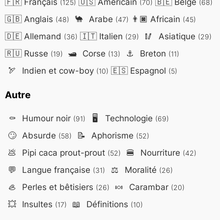
🇫🇷
Français
🇺🇸
Américain
🇧🇪
Belge
(125)
(70)
(68)
🇬🇧
Anglais
🐪
Arabe
👨🏿
Africain
(48)
(47)
(45)
🇩🇪
Allemand
🇮🇹
Italien
🥢
Asiatique
(36)
(29)
(29)
🇷🇺
Russe
🛥️
Corse
⚓
Breton
(19)
(13)
(11)
🏹
Indien et cow-boy
🇪🇸
Espagnol
(10)
(5)
Autre
⚰️
Humour noir
🖥️
Technologie
(91)
(69)
🙄
Absurde
📝
Aphorisme
(58)
(52)
💩
Pipi caca prout-prout
🍔
Nourriture
(52)
(42)
💬
Langue française
⚖️
Moralité
(31)
(26)
🦪
Perles et bêtisiers
🍬
Carambar
(26)
(20)
💥
Insultes
📖
Définitions
(17)
(10)