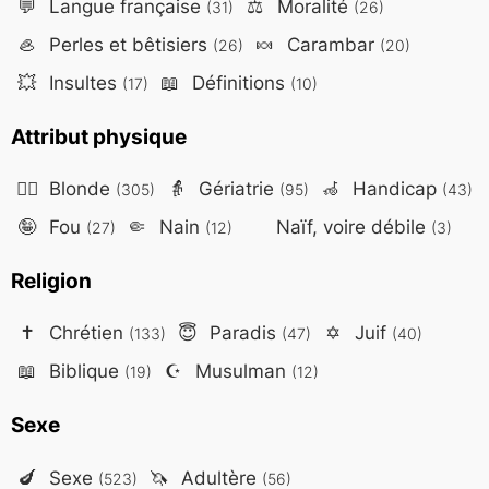
💬
Langue française
⚖️
Moralité
(31)
(26)
🦪
Perles et bêtisiers
🍬
Carambar
(26)
(20)
💥
Insultes
📖
Définitions
(17)
(10)
Attribut physique
👱‍♀️
Blonde
👵
Gériatrie
🦽
Handicap
(305)
(95)
(43)
🤪
Fou
🤏
Nain
Naïf, voire débile
(27)
(12)
(3)
Religion
✝️
Chrétien
😇
Paradis
✡️
Juif
(133)
(47)
(40)
📖
Biblique
☪️
Musulman
(19)
(12)
Sexe
🍆
Sexe
🦄
Adultère
(523)
(56)