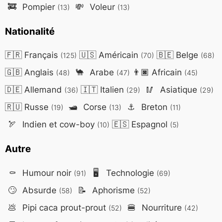
🚒
Pompier
💸
Voleur
(13)
(13)
Nationalité
🇫🇷
Français
🇺🇸
Américain
🇧🇪
Belge
(125)
(70)
(68)
🇬🇧
Anglais
🐪
Arabe
👨🏿
Africain
(48)
(47)
(45)
🇩🇪
Allemand
🇮🇹
Italien
🥢
Asiatique
(36)
(29)
(29)
🇷🇺
Russe
🛥️
Corse
⚓
Breton
(19)
(13)
(11)
🏹
Indien et cow-boy
🇪🇸
Espagnol
(10)
(5)
Autre
⚰️
Humour noir
🖥️
Technologie
(91)
(69)
🙄
Absurde
📝
Aphorisme
(58)
(52)
💩
Pipi caca prout-prout
🍔
Nourriture
(52)
(42)