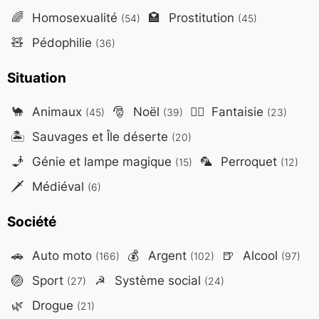
🌈
Homosexualité
🏩
Prostitution
(54)
(45)
🧸
Pédophilie
(36)
Situation
🐪
Animaux
🎅
Noël
🧙‍♂️
Fantaisie
(45)
(39)
(23)
🏝️
Sauvages et Île déserte
(20)
🧞
Génie et lampe magique
🦜
Perroquet
(15)
(12)
🗡️
Médiéval
(6)
Société
🚗
Auto moto
💰
Argent
🍺
Alcool
(166)
(102)
(97)
🏐
Sport
☭
Système social
(27)
(24)
🌿
Drogue
(21)