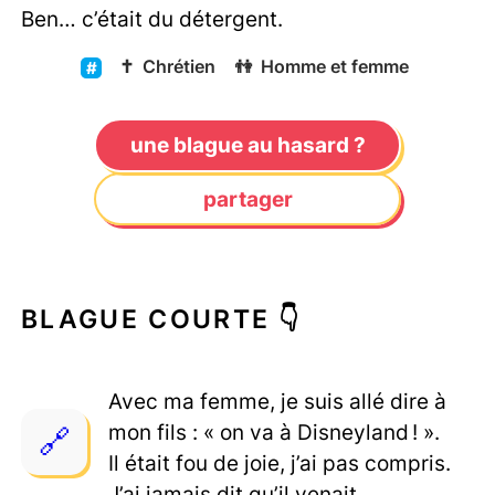
Ben… c’était du détergent.
✝️
Chrétien
👫
Homme et femme
une blague au hasard ?
partager
BLAGUE COURTE 👇
Avec ma femme, je suis allé dire à
mon fils : « on va à Disneyland ! ».
Il était fou de joie, j’ai pas compris.
J’ai jamais dit qu’il venait.