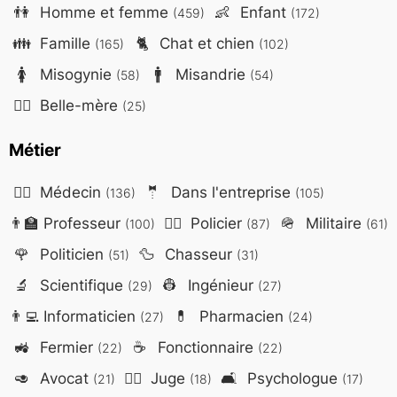
👫
Homme et femme
👶
Enfant
(459)
(172)
👪
Famille
🐈
Chat et chien
(165)
(102)
🚺
Misogynie
🚹
Misandrie
(58)
(54)
🤷‍♀️
Belle-mère
(25)
Métier
👨‍⚕️
Médecin
🤵
Dans l'entreprise
(136)
(105)
👨‍🏫
Professeur
👮‍♂️
Policier
🪖
Militaire
(100)
(87)
(61)
🌹
Politicien
🦆
Chasseur
(51)
(31)
🔬
Scientifique
👷
Ingénieur
(29)
(27)
👨‍💻
Informaticien
💊
Pharmacien
(27)
(24)
🚜
Fermier
☕
Fonctionnaire
(22)
(22)
🥑
Avocat
👨‍⚖️
Juge
🛋️
Psychologue
(21)
(18)
(17)