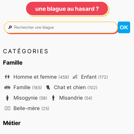
une blague au hasard ?
🔎
CATÉGORIES
Famille
👫
Homme et femme
👶
Enfant
(459)
(172)
👪
Famille
🐈
Chat et chien
(165)
(102)
🚺
Misogynie
🚹
Misandrie
(58)
(54)
🤷‍♀️
Belle-mère
(25)
Métier