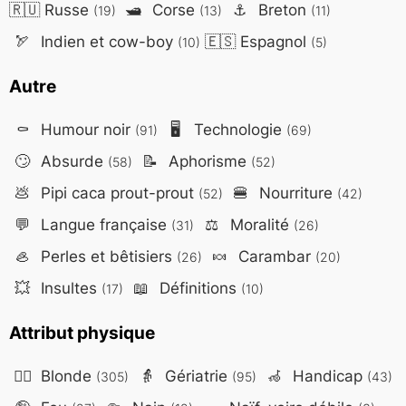
🇷🇺
Russe
🛥️
Corse
⚓
Breton
(19)
(13)
(11)
🏹
Indien et cow-boy
🇪🇸
Espagnol
(10)
(5)
Autre
⚰️
Humour noir
🖥️
Technologie
(91)
(69)
🙄
Absurde
📝
Aphorisme
(58)
(52)
💩
Pipi caca prout-prout
🍔
Nourriture
(52)
(42)
💬
Langue française
⚖️
Moralité
(31)
(26)
🦪
Perles et bêtisiers
🍬
Carambar
(26)
(20)
💥
Insultes
📖
Définitions
(17)
(10)
Attribut physique
👱‍♀️
Blonde
👵
Gériatrie
🦽
Handicap
(305)
(95)
(43)