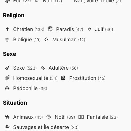
🤪
Fou
🤏
Nain
Naïf, voire débile
(27)
(12)
(3)
Religion
✝️
Chrétien
😇
Paradis
✡️
Juif
(133)
(47)
(40)
📖
Biblique
☪️
Musulman
(19)
(12)
Sexe
🍆
Sexe
🦄
Adultère
(523)
(56)
🌈
Homosexualité
🏩
Prostitution
(54)
(45)
🧸
Pédophilie
(36)
Situation
🐪
Animaux
🎅
Noël
🧙‍♂️
Fantaisie
(45)
(39)
(23)
🏝️
Sauvages et Île déserte
(20)