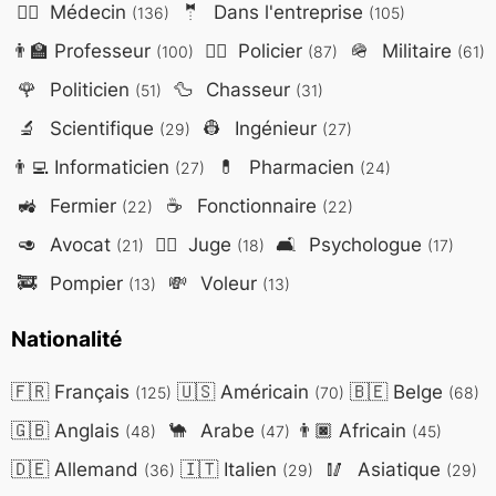
👨‍⚕️
Médecin
🤵
Dans l'entreprise
(136)
(105)
👨‍🏫
Professeur
👮‍♂️
Policier
🪖
Militaire
(100)
(87)
(61)
🌹
Politicien
🦆
Chasseur
(51)
(31)
🔬
Scientifique
👷
Ingénieur
(29)
(27)
👨‍💻
Informaticien
💊
Pharmacien
(27)
(24)
🚜
Fermier
☕
Fonctionnaire
(22)
(22)
🥑
Avocat
👨‍⚖️
Juge
🛋️
Psychologue
(21)
(18)
(17)
🚒
Pompier
💸
Voleur
(13)
(13)
Nationalité
🇫🇷
Français
🇺🇸
Américain
🇧🇪
Belge
(125)
(70)
(68)
🇬🇧
Anglais
🐪
Arabe
👨🏿
Africain
(48)
(47)
(45)
🇩🇪
Allemand
🇮🇹
Italien
🥢
Asiatique
(36)
(29)
(29)