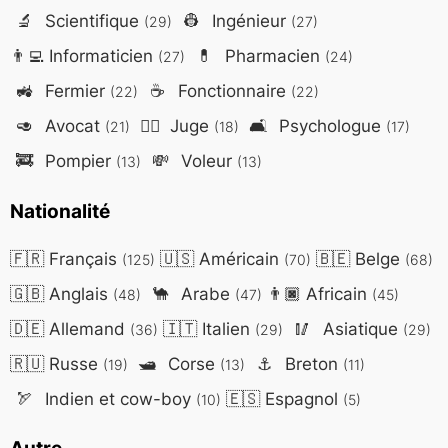
🔬
Scientifique
👷
Ingénieur
(29)
(27)
👨‍💻
Informaticien
💊
Pharmacien
(27)
(24)
🚜
Fermier
☕
Fonctionnaire
(22)
(22)
🥑
Avocat
👨‍⚖️
Juge
🛋️
Psychologue
(21)
(18)
(17)
🚒
Pompier
💸
Voleur
(13)
(13)
Nationalité
🇫🇷
Français
🇺🇸
Américain
🇧🇪
Belge
(125)
(70)
(68)
🇬🇧
Anglais
🐪
Arabe
👨🏿
Africain
(48)
(47)
(45)
🇩🇪
Allemand
🇮🇹
Italien
🥢
Asiatique
(36)
(29)
(29)
🇷🇺
Russe
🛥️
Corse
⚓
Breton
(19)
(13)
(11)
🏹
Indien et cow-boy
🇪🇸
Espagnol
(10)
(5)