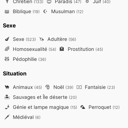
✝️
Chrétien
😇
Paradis
✡️
Juif
(133)
(47)
(40)
📖
Biblique
☪️
Musulman
(19)
(12)
Sexe
🍆
Sexe
🦄
Adultère
(523)
(56)
🌈
Homosexualité
🏩
Prostitution
(54)
(45)
🧸
Pédophilie
(36)
Situation
🐪
Animaux
🎅
Noël
🧙‍♂️
Fantaisie
(45)
(39)
(23)
🏝️
Sauvages et Île déserte
(20)
🧞
Génie et lampe magique
🦜
Perroquet
(15)
(12)
🗡️
Médiéval
(6)