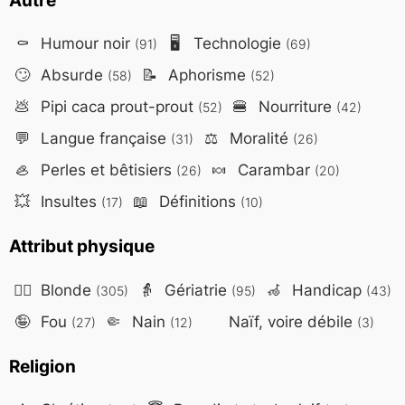
Autre
⚰️
Humour noir
🖥️
Technologie
(91)
(69)
🙄
Absurde
📝
Aphorisme
(58)
(52)
💩
Pipi caca prout-prout
🍔
Nourriture
(52)
(42)
💬
Langue française
⚖️
Moralité
(31)
(26)
🦪
Perles et bêtisiers
🍬
Carambar
(26)
(20)
💥
Insultes
📖
Définitions
(17)
(10)
Attribut physique
👱‍♀️
Blonde
👵
Gériatrie
🦽
Handicap
(305)
(95)
(43)
🤪
Fou
🤏
Nain
Naïf, voire débile
(27)
(12)
(3)
Religion