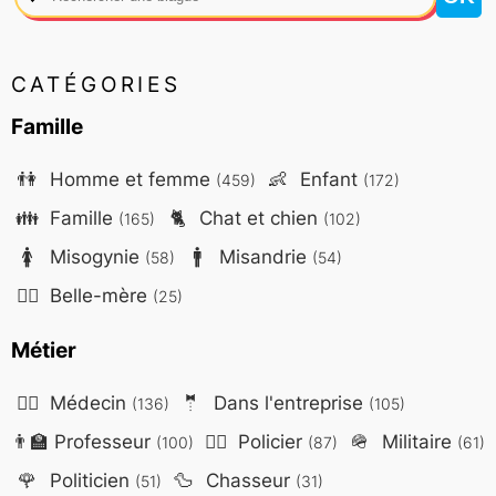
CATÉGORIES
Famille
👫
Homme et femme
👶
Enfant
(459)
(172)
👪
Famille
🐈
Chat et chien
(165)
(102)
🚺
Misogynie
🚹
Misandrie
(58)
(54)
🤷‍♀️
Belle-mère
(25)
Métier
👨‍⚕️
Médecin
🤵
Dans l'entreprise
(136)
(105)
👨‍🏫
Professeur
👮‍♂️
Policier
🪖
Militaire
(100)
(87)
(61)
🌹
Politicien
🦆
Chasseur
(51)
(31)