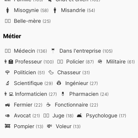
🚺
Misogynie
🚹
Misandrie
(58)
(54)
🤷‍♀️
Belle-mère
(25)
Métier
👨‍⚕️
Médecin
🤵
Dans l'entreprise
(136)
(105)
👨‍🏫
Professeur
👮‍♂️
Policier
🪖
Militaire
(100)
(87)
(61)
🌹
Politicien
🦆
Chasseur
(51)
(31)
🔬
Scientifique
👷
Ingénieur
(29)
(27)
👨‍💻
Informaticien
💊
Pharmacien
(27)
(24)
🚜
Fermier
☕
Fonctionnaire
(22)
(22)
🥑
Avocat
👨‍⚖️
Juge
🛋️
Psychologue
(21)
(18)
(17)
🚒
Pompier
💸
Voleur
(13)
(13)