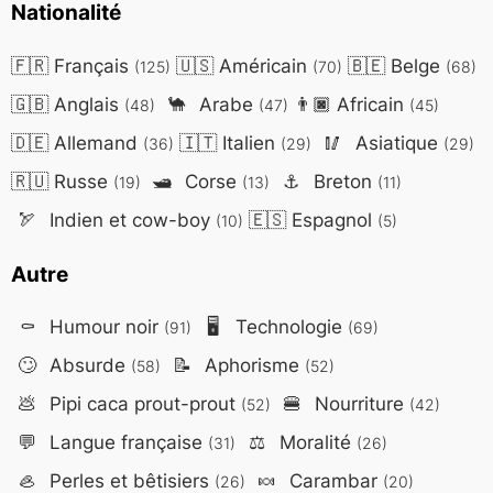
Nationalité
🇫🇷
Français
🇺🇸
Américain
🇧🇪
Belge
(125)
(70)
(68)
🇬🇧
Anglais
🐪
Arabe
👨🏿
Africain
(48)
(47)
(45)
🇩🇪
Allemand
🇮🇹
Italien
🥢
Asiatique
(36)
(29)
(29)
🇷🇺
Russe
🛥️
Corse
⚓
Breton
(19)
(13)
(11)
🏹
Indien et cow-boy
🇪🇸
Espagnol
(10)
(5)
Autre
⚰️
Humour noir
🖥️
Technologie
(91)
(69)
🙄
Absurde
📝
Aphorisme
(58)
(52)
💩
Pipi caca prout-prout
🍔
Nourriture
(52)
(42)
💬
Langue française
⚖️
Moralité
(31)
(26)
🦪
Perles et bêtisiers
🍬
Carambar
(26)
(20)