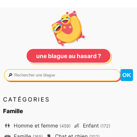
une blague au hasard ?
🔎
CATÉGORIES
Famille
👫
Homme et femme
👶
Enfant
(459)
(172)
👪
Famille
🐈
Chat et chien
(165)
(102)