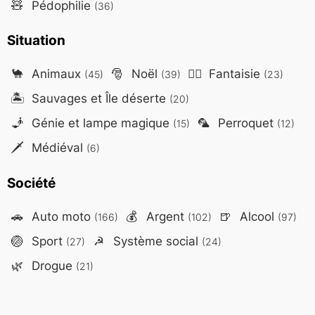
🧸
Pédophilie
(36)
Situation
🐪
Animaux
🎅
Noël
🧙‍♂️
Fantaisie
(45)
(39)
(23)
🏝️
Sauvages et Île déserte
(20)
🧞
Génie et lampe magique
🦜
Perroquet
(15)
(12)
🗡️
Médiéval
(6)
Société
🚗
Auto moto
💰
Argent
🍺
Alcool
(166)
(102)
(97)
🏐
Sport
☭
Système social
(27)
(24)
🌿
Drogue
(21)