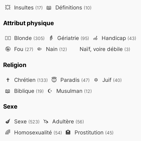
💥
Insultes
📖
Définitions
(17)
(10)
Attribut physique
👱‍♀️
Blonde
👵
Gériatrie
🦽
Handicap
(305)
(95)
(43)
🤪
Fou
🤏
Nain
Naïf, voire débile
(27)
(12)
(3)
Religion
✝️
Chrétien
😇
Paradis
✡️
Juif
(133)
(47)
(40)
📖
Biblique
☪️
Musulman
(19)
(12)
Sexe
🍆
Sexe
🦄
Adultère
(523)
(56)
🌈
Homosexualité
🏩
Prostitution
(54)
(45)