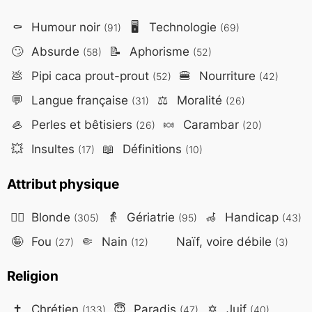
⚰️
Humour noir
🖥️
Technologie
(91)
(69)
🙄
Absurde
📝
Aphorisme
(58)
(52)
💩
Pipi caca prout-prout
🍔
Nourriture
(52)
(42)
💬
Langue française
⚖️
Moralité
(31)
(26)
🦪
Perles et bêtisiers
🍬
Carambar
(26)
(20)
💥
Insultes
📖
Définitions
(17)
(10)
Attribut physique
👱‍♀️
Blonde
👵
Gériatrie
🦽
Handicap
(305)
(95)
(43)
🤪
Fou
🤏
Nain
Naïf, voire débile
(27)
(12)
(3)
Religion
✝️
Chrétien
😇
Paradis
✡️
Juif
(133)
(47)
(40)