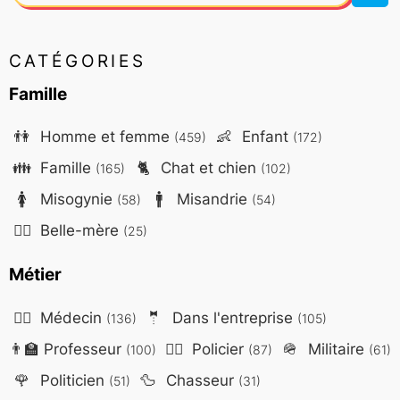
CATÉGORIES
Famille
👫
Homme et femme
👶
Enfant
(459)
(172)
👪
Famille
🐈
Chat et chien
(165)
(102)
🚺
Misogynie
🚹
Misandrie
(58)
(54)
🤷‍♀️
Belle-mère
(25)
Métier
👨‍⚕️
Médecin
🤵
Dans l'entreprise
(136)
(105)
👨‍🏫
Professeur
👮‍♂️
Policier
🪖
Militaire
(100)
(87)
(61)
🌹
Politicien
🦆
Chasseur
(51)
(31)