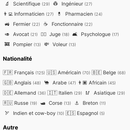
🔬
Scientifique
👷
Ingénieur
(29)
(27)
👨‍💻
Informaticien
💊
Pharmacien
(27)
(24)
🚜
Fermier
☕
Fonctionnaire
(22)
(22)
🥑
Avocat
👨‍⚖️
Juge
🛋️
Psychologue
(21)
(18)
(17)
🚒
Pompier
💸
Voleur
(13)
(13)
Nationalité
🇫🇷
Français
🇺🇸
Américain
🇧🇪
Belge
(125)
(70)
(68)
🇬🇧
Anglais
🐪
Arabe
👨🏿
Africain
(48)
(47)
(45)
🇩🇪
Allemand
🇮🇹
Italien
🥢
Asiatique
(36)
(29)
(29)
🇷🇺
Russe
🛥️
Corse
⚓
Breton
(19)
(13)
(11)
🏹
Indien et cow-boy
🇪🇸
Espagnol
(10)
(5)
Autre