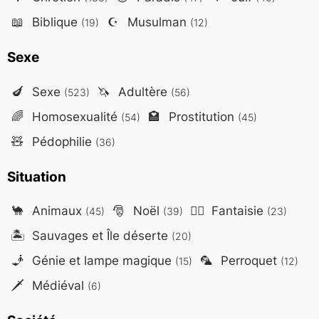
📖
Biblique
☪️
Musulman
(19)
(12)
Sexe
🍆
Sexe
🦄
Adultère
(523)
(56)
🌈
Homosexualité
🏩
Prostitution
(54)
(45)
🧸
Pédophilie
(36)
Situation
🐪
Animaux
🎅
Noël
🧙‍♂️
Fantaisie
(45)
(39)
(23)
🏝️
Sauvages et Île déserte
(20)
🧞
Génie et lampe magique
🦜
Perroquet
(15)
(12)
🗡️
Médiéval
(6)