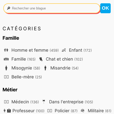
🔎
CATÉGORIES
Famille
👫
Homme et femme
👶
Enfant
(459)
(172)
👪
Famille
🐈
Chat et chien
(165)
(102)
🚺
Misogynie
🚹
Misandrie
(58)
(54)
🤷‍♀️
Belle-mère
(25)
Métier
👨‍⚕️
Médecin
🤵
Dans l'entreprise
(136)
(105)
👨‍🏫
Professeur
👮‍♂️
Policier
🪖
Militaire
(100)
(87)
(61)