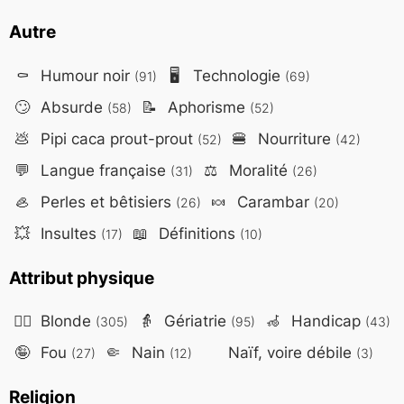
Autre
⚰️
Humour noir
🖥️
Technologie
(91)
(69)
🙄
Absurde
📝
Aphorisme
(58)
(52)
💩
Pipi caca prout-prout
🍔
Nourriture
(52)
(42)
💬
Langue française
⚖️
Moralité
(31)
(26)
🦪
Perles et bêtisiers
🍬
Carambar
(26)
(20)
💥
Insultes
📖
Définitions
(17)
(10)
Attribut physique
👱‍♀️
Blonde
👵
Gériatrie
🦽
Handicap
(305)
(95)
(43)
🤪
Fou
🤏
Nain
Naïf, voire débile
(27)
(12)
(3)
Religion