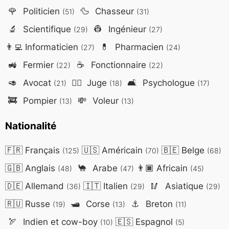
🌹
Politicien
🦆
Chasseur
(51)
(31)
🔬
Scientifique
👷
Ingénieur
(29)
(27)
👨‍💻
Informaticien
💊
Pharmacien
(27)
(24)
🚜
Fermier
☕
Fonctionnaire
(22)
(22)
🥑
Avocat
👨‍⚖️
Juge
🛋️
Psychologue
(21)
(18)
(17)
🚒
Pompier
💸
Voleur
(13)
(13)
Nationalité
🇫🇷
Français
🇺🇸
Américain
🇧🇪
Belge
(125)
(70)
(68)
🇬🇧
Anglais
🐪
Arabe
👨🏿
Africain
(48)
(47)
(45)
🇩🇪
Allemand
🇮🇹
Italien
🥢
Asiatique
(36)
(29)
(29)
🇷🇺
Russe
🛥️
Corse
⚓
Breton
(19)
(13)
(11)
🏹
Indien et cow-boy
🇪🇸
Espagnol
(10)
(5)