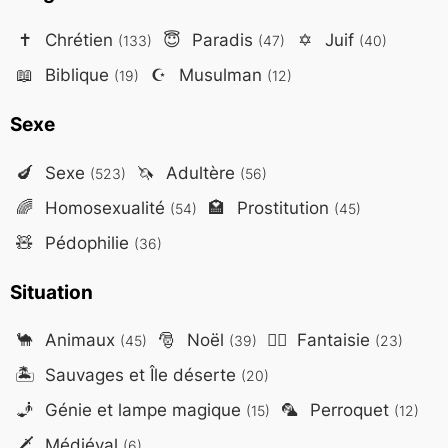
✝️
Chrétien
😇
Paradis
✡️
Juif
(133)
(47)
(40)
📖
Biblique
☪️
Musulman
(19)
(12)
Sexe
🍆
Sexe
🦄
Adultère
(523)
(56)
🌈
Homosexualité
🏩
Prostitution
(54)
(45)
🧸
Pédophilie
(36)
Situation
🐪
Animaux
🎅
Noël
🧙‍♂️
Fantaisie
(45)
(39)
(23)
🏝️
Sauvages et Île déserte
(20)
🧞
Génie et lampe magique
🦜
Perroquet
(15)
(12)
🗡️
Médiéval
(6)