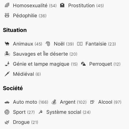
🌈
Homosexualité
🏩
Prostitution
(54)
(45)
🧸
Pédophilie
(36)
Situation
🐪
Animaux
🎅
Noël
🧙‍♂️
Fantaisie
(45)
(39)
(23)
🏝️
Sauvages et Île déserte
(20)
🧞
Génie et lampe magique
🦜
Perroquet
(15)
(12)
🗡️
Médiéval
(6)
Société
🚗
Auto moto
💰
Argent
🍺
Alcool
(166)
(102)
(97)
🏐
Sport
☭
Système social
(27)
(24)
🌿
Drogue
(21)