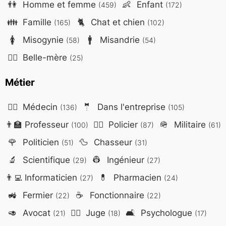
👫
Homme et femme
👶
Enfant
(459)
(172)
👪
Famille
🐈
Chat et chien
(165)
(102)
🚺
Misogynie
🚹
Misandrie
(58)
(54)
🤷‍♀️
Belle-mère
(25)
Métier
👨‍⚕️
Médecin
🤵
Dans l'entreprise
(136)
(105)
👨‍🏫
Professeur
👮‍♂️
Policier
🪖
Militaire
(100)
(87)
(61)
🌹
Politicien
🦆
Chasseur
(51)
(31)
🔬
Scientifique
👷
Ingénieur
(29)
(27)
👨‍💻
Informaticien
💊
Pharmacien
(27)
(24)
🚜
Fermier
☕
Fonctionnaire
(22)
(22)
🥑
Avocat
👨‍⚖️
Juge
🛋️
Psychologue
(21)
(18)
(17)