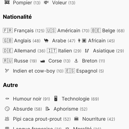
🚒
Pompier
💸
Voleur
(13)
(13)
Nationalité
🇫🇷
Français
🇺🇸
Américain
🇧🇪
Belge
(125)
(70)
(68)
🇬🇧
Anglais
🐪
Arabe
👨🏿
Africain
(48)
(47)
(45)
🇩🇪
Allemand
🇮🇹
Italien
🥢
Asiatique
(36)
(29)
(29)
🇷🇺
Russe
🛥️
Corse
⚓
Breton
(19)
(13)
(11)
🏹
Indien et cow-boy
🇪🇸
Espagnol
(10)
(5)
Autre
⚰️
Humour noir
🖥️
Technologie
(91)
(69)
🙄
Absurde
📝
Aphorisme
(58)
(52)
💩
Pipi caca prout-prout
🍔
Nourriture
(52)
(42)
💬
Langue française
⚖️
Moralité