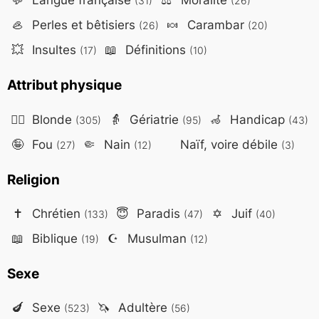
(31)
(26)
🦪
Perles et bêtisiers
🍬
Carambar
(26)
(20)
💥
Insultes
📖
Définitions
(17)
(10)
Attribut physique
👱‍♀️
Blonde
👵
Gériatrie
🦽
Handicap
(305)
(95)
(43)
🤪
Fou
🤏
Nain
Naïf, voire débile
(27)
(12)
(3)
Religion
✝️
Chrétien
😇
Paradis
✡️
Juif
(133)
(47)
(40)
📖
Biblique
☪️
Musulman
(19)
(12)
Sexe
🍆
Sexe
🦄
Adultère
(523)
(56)