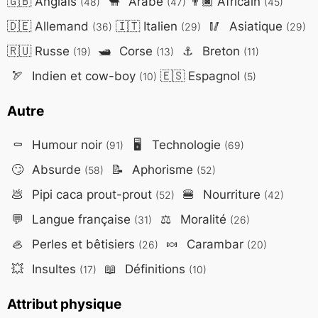
🇬🇧
Anglais
🐪
Arabe
👨🏿
Africain
(48)
(47)
(45)
🇩🇪
Allemand
🇮🇹
Italien
🥢
Asiatique
(36)
(29)
(29)
🇷🇺
Russe
🛥️
Corse
⚓
Breton
(19)
(13)
(11)
🏹
Indien et cow-boy
🇪🇸
Espagnol
(10)
(5)
Autre
⚰️
Humour noir
🖥️
Technologie
(91)
(69)
🙄
Absurde
📝
Aphorisme
(58)
(52)
💩
Pipi caca prout-prout
🍔
Nourriture
(52)
(42)
💬
Langue française
⚖️
Moralité
(31)
(26)
🦪
Perles et bêtisiers
🍬
Carambar
(26)
(20)
💥
Insultes
📖
Définitions
(17)
(10)
Attribut physique