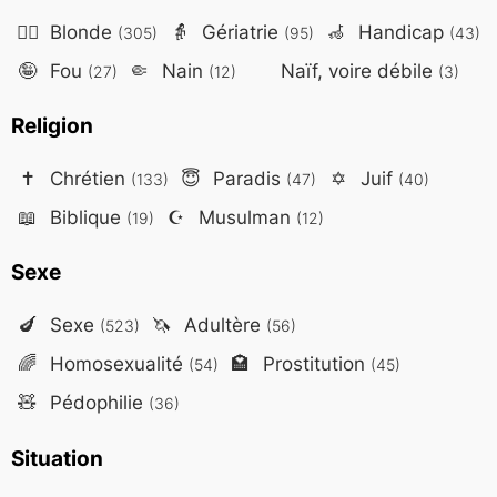
👱‍♀️
Blonde
👵
Gériatrie
🦽
Handicap
(305)
(95)
(43)
🤪
Fou
🤏
Nain
Naïf, voire débile
(27)
(12)
(3)
Religion
✝️
Chrétien
😇
Paradis
✡️
Juif
(133)
(47)
(40)
📖
Biblique
☪️
Musulman
(19)
(12)
Sexe
🍆
Sexe
🦄
Adultère
(523)
(56)
🌈
Homosexualité
🏩
Prostitution
(54)
(45)
🧸
Pédophilie
(36)
Situation