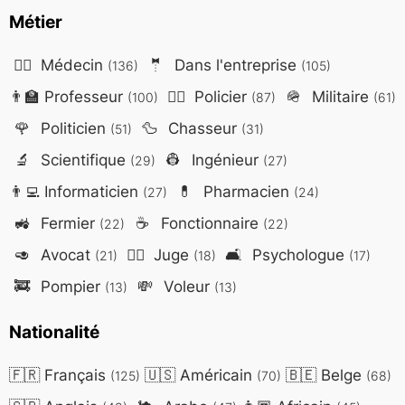
Métier
👨‍⚕️
Médecin
🤵
Dans l'entreprise
(136)
(105)
👨‍🏫
Professeur
👮‍♂️
Policier
🪖
Militaire
(100)
(87)
(61)
🌹
Politicien
🦆
Chasseur
(51)
(31)
🔬
Scientifique
👷
Ingénieur
(29)
(27)
👨‍💻
Informaticien
💊
Pharmacien
(27)
(24)
🚜
Fermier
☕
Fonctionnaire
(22)
(22)
🥑
Avocat
👨‍⚖️
Juge
🛋️
Psychologue
(21)
(18)
(17)
🚒
Pompier
💸
Voleur
(13)
(13)
Nationalité
🇫🇷
Français
🇺🇸
Américain
🇧🇪
Belge
(125)
(70)
(68)