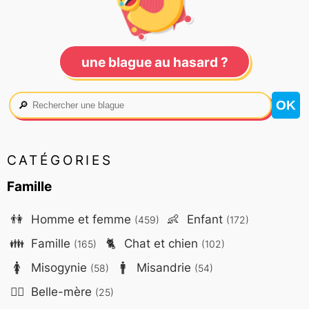
une blague au hasard ?
🔎
CATÉGORIES
Famille
👫
Homme et femme
👶
Enfant
(459)
(172)
👪
Famille
🐈
Chat et chien
(165)
(102)
🚺
Misogynie
🚹
Misandrie
(58)
(54)
🤷‍♀️
Belle-mère
(25)