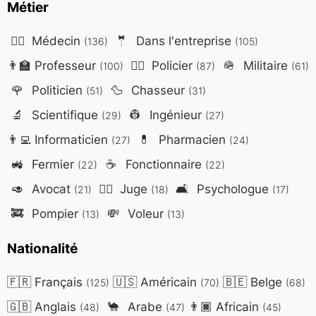
Métier
👨‍⚕️
Médecin
🤵
Dans l'entreprise
(136)
(105)
👨‍🏫
Professeur
👮‍♂️
Policier
🪖
Militaire
(100)
(87)
(61)
🌹
Politicien
🦆
Chasseur
(51)
(31)
🔬
Scientifique
👷
Ingénieur
(29)
(27)
👨‍💻
Informaticien
💊
Pharmacien
(27)
(24)
🚜
Fermier
☕
Fonctionnaire
(22)
(22)
🥑
Avocat
👨‍⚖️
Juge
🛋️
Psychologue
(21)
(18)
(17)
🚒
Pompier
💸
Voleur
(13)
(13)
Nationalité
🇫🇷
Français
🇺🇸
Américain
🇧🇪
Belge
(125)
(70)
(68)
🇬🇧
Anglais
🐪
Arabe
👨🏿
Africain
(48)
(47)
(45)