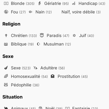
👱‍♀️
Blonde
👵
Gériatrie
🦽
Handicap
(305)
(95)
(43)
🤪
Fou
🤏
Nain
Naïf, voire débile
(27)
(12)
(3)
Religion
✝️
Chrétien
😇
Paradis
✡️
Juif
(133)
(47)
(40)
📖
Biblique
☪️
Musulman
(19)
(12)
Sexe
🍆
Sexe
🦄
Adultère
(523)
(56)
🌈
Homosexualité
🏩
Prostitution
(54)
(45)
🧸
Pédophilie
(36)
Situation
🐪
Animaux
🎅
Noël
🧙‍♂️
Fantaisie
(45)
(39)
(23)