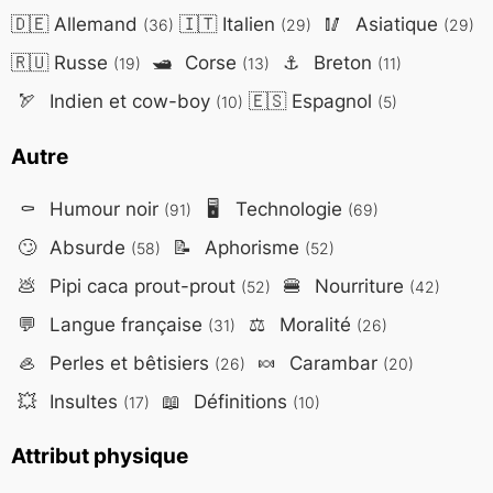
🇩🇪
Allemand
🇮🇹
Italien
🥢
Asiatique
(36)
(29)
(29)
🇷🇺
Russe
🛥️
Corse
⚓
Breton
(19)
(13)
(11)
🏹
Indien et cow-boy
🇪🇸
Espagnol
(10)
(5)
Autre
⚰️
Humour noir
🖥️
Technologie
(91)
(69)
🙄
Absurde
📝
Aphorisme
(58)
(52)
💩
Pipi caca prout-prout
🍔
Nourriture
(52)
(42)
💬
Langue française
⚖️
Moralité
(31)
(26)
🦪
Perles et bêtisiers
🍬
Carambar
(26)
(20)
💥
Insultes
📖
Définitions
(17)
(10)
Attribut physique