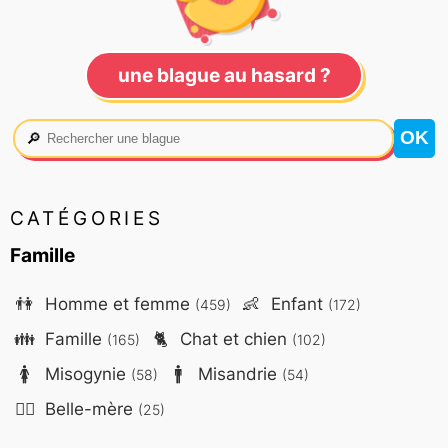
une blague au hasard ?
🔎
CATÉGORIES
Famille
👫
Homme et femme
👶
Enfant
(459)
(172)
👪
Famille
🐈
Chat et chien
(165)
(102)
🚺
Misogynie
🚹
Misandrie
(58)
(54)
🤷‍♀️
Belle-mère
(25)