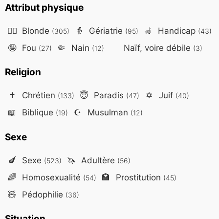
Attribut physique
👱‍♀️
Blonde
👵
Gériatrie
🦽
Handicap
(305)
(95)
(43)
🤪
Fou
🤏
Nain
Naïf, voire débile
(27)
(12)
(3)
Religion
✝️
Chrétien
😇
Paradis
✡️
Juif
(133)
(47)
(40)
📖
Biblique
☪️
Musulman
(19)
(12)
Sexe
🍆
Sexe
🦄
Adultère
(523)
(56)
🌈
Homosexualité
🏩
Prostitution
(54)
(45)
🧸
Pédophilie
(36)
Situation