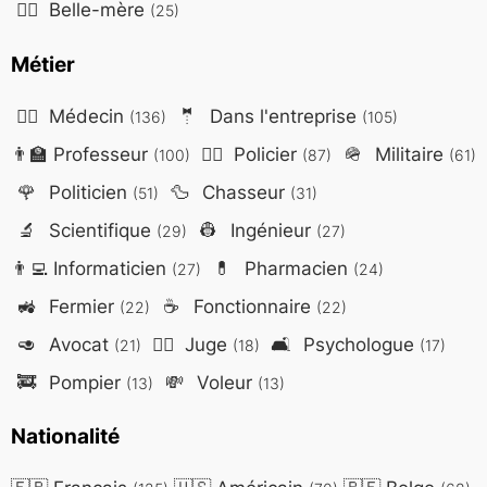
🤷‍♀️
Belle-mère
(25)
Métier
👨‍⚕️
Médecin
🤵
Dans l'entreprise
(136)
(105)
👨‍🏫
Professeur
👮‍♂️
Policier
🪖
Militaire
(100)
(87)
(61)
🌹
Politicien
🦆
Chasseur
(51)
(31)
🔬
Scientifique
👷
Ingénieur
(29)
(27)
👨‍💻
Informaticien
💊
Pharmacien
(27)
(24)
🚜
Fermier
☕
Fonctionnaire
(22)
(22)
🥑
Avocat
👨‍⚖️
Juge
🛋️
Psychologue
(21)
(18)
(17)
🚒
Pompier
💸
Voleur
(13)
(13)
Nationalité