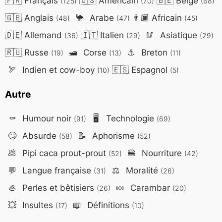
🇫🇷
Français
🇺🇸
Américain
🇧🇪
Belge
(125)
(70)
(68)
🇬🇧
Anglais
🐪
Arabe
👨🏿
Africain
(48)
(47)
(45)
🇩🇪
Allemand
🇮🇹
Italien
🥢
Asiatique
(36)
(29)
(29)
🇷🇺
Russe
🛥️
Corse
⚓
Breton
(19)
(13)
(11)
🏹
Indien et cow-boy
🇪🇸
Espagnol
(10)
(5)
Autre
⚰️
Humour noir
🖥️
Technologie
(91)
(69)
🙄
Absurde
📝
Aphorisme
(58)
(52)
💩
Pipi caca prout-prout
🍔
Nourriture
(52)
(42)
💬
Langue française
⚖️
Moralité
(31)
(26)
🦪
Perles et bêtisiers
🍬
Carambar
(26)
(20)
💥
Insultes
📖
Définitions
(17)
(10)