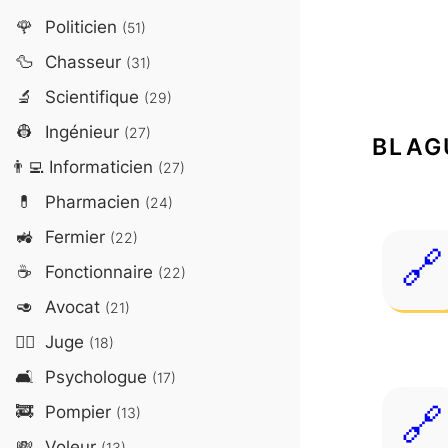
🌹
Politicien
(51)
🦆
Chasseur
(31)
🔬
Scientifique
(29)
👷
Ingénieur
(27)
BLAG
👨‍💻
Informaticien
(27)
💊
Pharmacien
(24)
🚜
Fermier
(22)
☕
Fonctionnaire
(22)
🥑
Avocat
(21)
👨‍⚖️
Juge
(18)
🛋️
Psychologue
(17)
🚒
Pompier
(13)
💸
Voleur
(13)