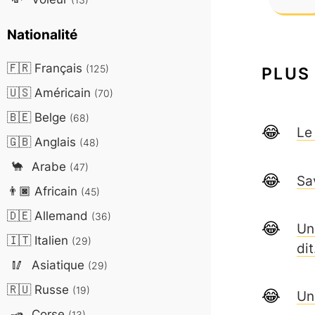
Nationalité
🇫🇷
Français
(125)
PLUS
🇺🇸
Américain
(70)
🇧🇪
Belge
(68)
Le
🇬🇧
Anglais
(48)
🐪
Arabe
(47)
Sa
👨🏿
Africain
(45)
🇩🇪
Allemand
(36)
Un
🇮🇹
Italien
(29)
di
🥢
Asiatique
(29)
🇷🇺
Russe
(19)
Un
🛥️
Corse
(13)