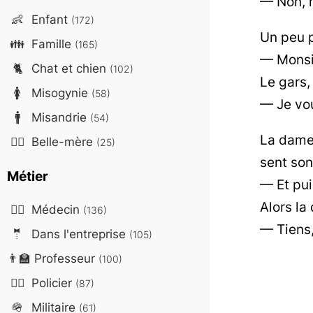
— Non,
👶
Enfant
(172)
Un peu p
👪
Famille
(165)
— Monsie
🐈
Chat et chien
(102)
Le gars,
🚺
Misogynie
(58)
— Je vo
🚹
Misandrie
(54)
La dame 
🤷‍♀️
Belle-mère
(25)
sent son
Métier
— Et puis
Alors la
👨‍⚕️
Médecin
(136)
— Tiens,
🤵
Dans l'entreprise
(105)
👨‍🏫
Professeur
(100)
👮‍♂️
Policier
(87)
🪖
Militaire
(61)