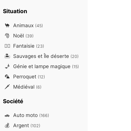
Situation
🐪
Animaux
(45)
🎅
Noël
(39)
🧙‍♂️
Fantaisie
(23)
🏝️
Sauvages et Île déserte
(20)
🧞
Génie et lampe magique
(15)
🦜
Perroquet
(12)
🗡️
Médiéval
(6)
Société
🚗
Auto moto
(166)
💰
Argent
(102)