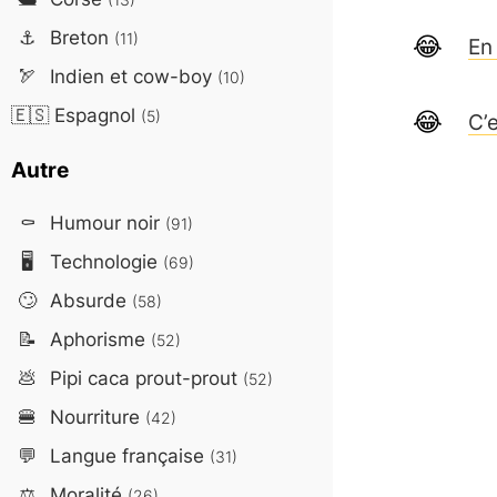
⚓
Breton
(11)
En
🏹
Indien et cow-boy
(10)
🇪🇸
Espagnol
(5)
C’
Autre
⚰️
Humour noir
(91)
🖥️
Technologie
(69)
🙄
Absurde
(58)
📝
Aphorisme
(52)
💩
Pipi caca prout-prout
(52)
🍔
Nourriture
(42)
💬
Langue française
(31)
⚖️
Moralité
(26)