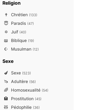
Religion
✝️
Chrétien
(133)
😇
Paradis
(47)
✡️
Juif
(40)
📖
Biblique
(19)
☪️
Musulman
(12)
Sexe
🍆
Sexe
(523)
🦄
Adultère
(56)
🌈
Homosexualité
(54)
🏩
Prostitution
(45)
🧸
Pédophilie
(36)