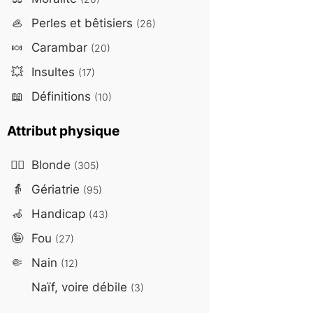
🦪
Perles et bêtisiers
(26)
🍬
Carambar
(20)
💥
Insultes
(17)
📖
Définitions
(10)
Attribut physique
👱‍♀️
Blonde
(305)
👵
Gériatrie
(95)
🦽
Handicap
(43)
🤪
Fou
(27)
🤏
Nain
(12)
Naïf, voire débile
(3)