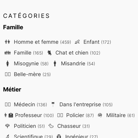
CATÉGORIES
Famille
👫
Homme et femme
👶
Enfant
(459)
(172)
👪
Famille
🐈
Chat et chien
(165)
(102)
🚺
Misogynie
🚹
Misandrie
(58)
(54)
🤷‍♀️
Belle-mère
(25)
Métier
👨‍⚕️
Médecin
🤵
Dans l'entreprise
(136)
(105)
👨‍🏫
Professeur
👮‍♂️
Policier
🪖
Militaire
(100)
(87)
(61)
🌹
Politicien
🦆
Chasseur
(51)
(31)
🔬
Scientifique
👷
Ingénieur
(29)
(27)