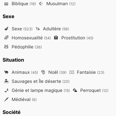
📖
Biblique
☪️
Musulman
(19)
(12)
Sexe
🍆
Sexe
🦄
Adultère
(523)
(56)
🌈
Homosexualité
🏩
Prostitution
(54)
(45)
🧸
Pédophilie
(36)
Situation
🐪
Animaux
🎅
Noël
🧙‍♂️
Fantaisie
(45)
(39)
(23)
🏝️
Sauvages et Île déserte
(20)
🧞
Génie et lampe magique
🦜
Perroquet
(15)
(12)
🗡️
Médiéval
(6)
Société