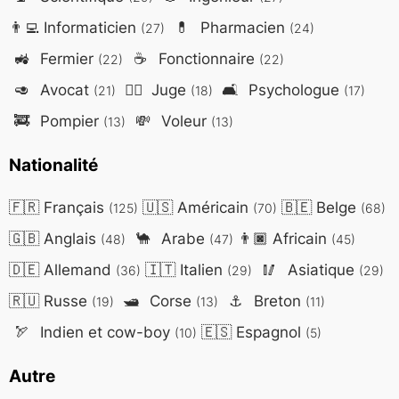
👨‍💻
Informaticien
💊
Pharmacien
(27)
(24)
🚜
Fermier
☕
Fonctionnaire
(22)
(22)
🥑
Avocat
👨‍⚖️
Juge
🛋️
Psychologue
(21)
(18)
(17)
🚒
Pompier
💸
Voleur
(13)
(13)
Nationalité
🇫🇷
Français
🇺🇸
Américain
🇧🇪
Belge
(125)
(70)
(68)
🇬🇧
Anglais
🐪
Arabe
👨🏿
Africain
(48)
(47)
(45)
🇩🇪
Allemand
🇮🇹
Italien
🥢
Asiatique
(36)
(29)
(29)
🇷🇺
Russe
🛥️
Corse
⚓
Breton
(19)
(13)
(11)
🏹
Indien et cow-boy
🇪🇸
Espagnol
(10)
(5)
Autre