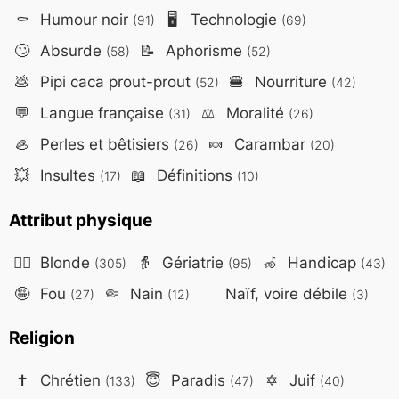
⚰️
Humour noir
🖥️
Technologie
(91)
(69)
🙄
Absurde
📝
Aphorisme
(58)
(52)
💩
Pipi caca prout-prout
🍔
Nourriture
(52)
(42)
💬
Langue française
⚖️
Moralité
(31)
(26)
🦪
Perles et bêtisiers
🍬
Carambar
(26)
(20)
💥
Insultes
📖
Définitions
(17)
(10)
Attribut physique
👱‍♀️
Blonde
👵
Gériatrie
🦽
Handicap
(305)
(95)
(43)
🤪
Fou
🤏
Nain
Naïf, voire débile
(27)
(12)
(3)
Religion
✝️
Chrétien
😇
Paradis
✡️
Juif
(133)
(47)
(40)