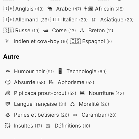
🇬🇧
Anglais
🐪
Arabe
👨🏿
Africain
(48)
(47)
(45)
🇩🇪
Allemand
🇮🇹
Italien
🥢
Asiatique
(36)
(29)
(29)
🇷🇺
Russe
🛥️
Corse
⚓
Breton
(19)
(13)
(11)
🏹
Indien et cow-boy
🇪🇸
Espagnol
(10)
(5)
Autre
⚰️
Humour noir
🖥️
Technologie
(91)
(69)
🙄
Absurde
📝
Aphorisme
(58)
(52)
💩
Pipi caca prout-prout
🍔
Nourriture
(52)
(42)
💬
Langue française
⚖️
Moralité
(31)
(26)
🦪
Perles et bêtisiers
🍬
Carambar
(26)
(20)
💥
Insultes
📖
Définitions
(17)
(10)