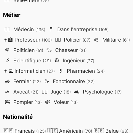
🤷‍♀️
Belle-mère
(25)
Métier
👨‍⚕️
Médecin
🤵
Dans l'entreprise
(136)
(105)
👨‍🏫
Professeur
👮‍♂️
Policier
🪖
Militaire
(100)
(87)
(61)
🌹
Politicien
🦆
Chasseur
(51)
(31)
🔬
Scientifique
👷
Ingénieur
(29)
(27)
👨‍💻
Informaticien
💊
Pharmacien
(27)
(24)
🚜
Fermier
☕
Fonctionnaire
(22)
(22)
🥑
Avocat
👨‍⚖️
Juge
🛋️
Psychologue
(21)
(18)
(17)
🚒
Pompier
💸
Voleur
(13)
(13)
Nationalité
🇫🇷
Français
🇺🇸
Américain
🇧🇪
Belge
(125)
(70)
(68)