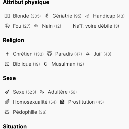
Attribut physique
👱‍♀️
Blonde
👵
Gériatrie
🦽
Handicap
(305)
(95)
(43)
🤪
Fou
🤏
Nain
Naïf, voire débile
(27)
(12)
(3)
Religion
✝️
Chrétien
😇
Paradis
✡️
Juif
(133)
(47)
(40)
📖
Biblique
☪️
Musulman
(19)
(12)
Sexe
🍆
Sexe
🦄
Adultère
(523)
(56)
🌈
Homosexualité
🏩
Prostitution
(54)
(45)
🧸
Pédophilie
(36)
Situation