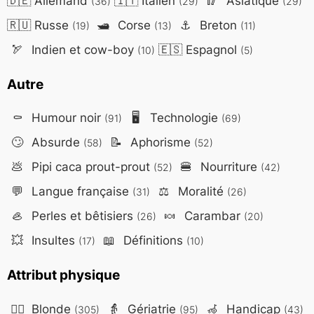
🇩🇪
Allemand
🇮🇹
Italien
🥢
Asiatique
(36)
(29)
(29)
🇷🇺
Russe
🛥️
Corse
⚓
Breton
(19)
(13)
(11)
🏹
Indien et cow-boy
🇪🇸
Espagnol
(10)
(5)
Autre
⚰️
Humour noir
🖥️
Technologie
(91)
(69)
🙄
Absurde
📝
Aphorisme
(58)
(52)
💩
Pipi caca prout-prout
🍔
Nourriture
(52)
(42)
💬
Langue française
⚖️
Moralité
(31)
(26)
🦪
Perles et bêtisiers
🍬
Carambar
(26)
(20)
💥
Insultes
📖
Définitions
(17)
(10)
Attribut physique
👱‍♀️
Blonde
👵
Gériatrie
🦽
Handicap
(305)
(95)
(43)