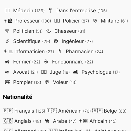
👨‍⚕️
Médecin
🤵
Dans l'entreprise
(136)
(105)
👨‍🏫
Professeur
👮‍♂️
Policier
🪖
Militaire
(100)
(87)
(61)
🌹
Politicien
🦆
Chasseur
(51)
(31)
🔬
Scientifique
👷
Ingénieur
(29)
(27)
👨‍💻
Informaticien
💊
Pharmacien
(27)
(24)
🚜
Fermier
☕
Fonctionnaire
(22)
(22)
🥑
Avocat
👨‍⚖️
Juge
🛋️
Psychologue
(21)
(18)
(17)
🚒
Pompier
💸
Voleur
(13)
(13)
Nationalité
🇫🇷
Français
🇺🇸
Américain
🇧🇪
Belge
(125)
(70)
(68)
🇬🇧
Anglais
🐪
Arabe
👨🏿
Africain
(48)
(47)
(45)