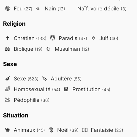
🤪
Fou
🤏
Nain
Naïf, voire débile
(27)
(12)
(3)
Religion
✝️
Chrétien
😇
Paradis
✡️
Juif
(133)
(47)
(40)
📖
Biblique
☪️
Musulman
(19)
(12)
Sexe
🍆
Sexe
🦄
Adultère
(523)
(56)
🌈
Homosexualité
🏩
Prostitution
(54)
(45)
🧸
Pédophilie
(36)
Situation
🐪
Animaux
🎅
Noël
🧙‍♂️
Fantaisie
(45)
(39)
(23)