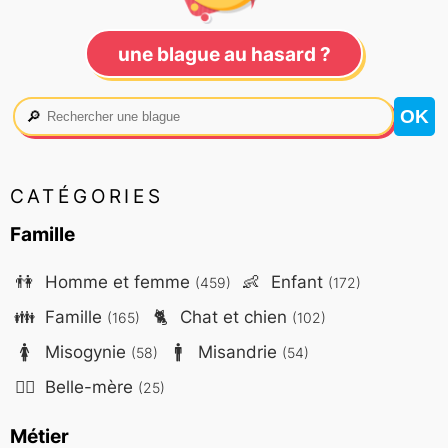
une blague au hasard ?
🔎
CATÉGORIES
Famille
👫
Homme et femme
👶
Enfant
(459)
(172)
👪
Famille
🐈
Chat et chien
(165)
(102)
🚺
Misogynie
🚹
Misandrie
(58)
(54)
🤷‍♀️
Belle-mère
(25)
Métier