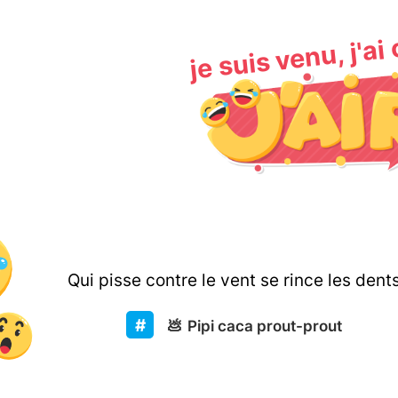
je suis venu, j'ai
Qui pisse contre le vent se rince les dents
💩
Pipi caca prout-prout