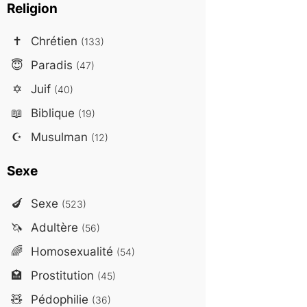
Religion
✝️
Chrétien
(133)
😇
Paradis
(47)
✡️
Juif
(40)
📖
Biblique
(19)
☪️
Musulman
(12)
Sexe
🍆
Sexe
(523)
🦄
Adultère
(56)
🌈
Homosexualité
(54)
🏩
Prostitution
(45)
🧸
Pédophilie
(36)