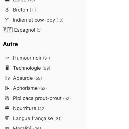
⚓
Breton
(11)
🏹
Indien et cow-boy
(10)
🇪🇸
Espagnol
(5)
Autre
⚰️
Humour noir
(91)
🖥️
Technologie
(69)
🙄
Absurde
(58)
📝
Aphorisme
(52)
💩
Pipi caca prout-prout
(52)
🍔
Nourriture
(42)
💬
Langue française
(31)
⚖️
Moralité
(26)