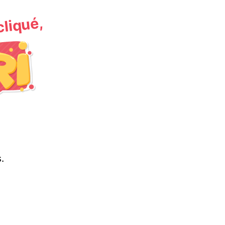
 cliqué,
.