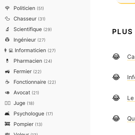
🌹
Politicien
(51)
🦆
Chasseur
(31)
🔬
Scientifique
(29)
PLUS
👷
Ingénieur
(27)
👨‍💻
Informaticien
(27)
Ca
💊
Pharmacien
(24)
🚜
Fermier
(22)
In
☕
Fonctionnaire
(22)
🥑
Avocat
(21)
Le
👨‍⚖️
Juge
(18)
🛋️
Psychologue
(17)
Qu
🚒
Pompier
(13)
💸
Voleur
(13)