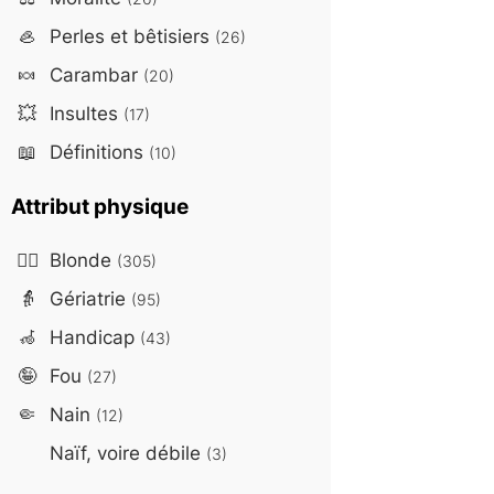
🦪
Perles et bêtisiers
(26)
🍬
Carambar
(20)
💥
Insultes
(17)
📖
Définitions
(10)
Attribut physique
👱‍♀️
Blonde
(305)
👵
Gériatrie
(95)
🦽
Handicap
(43)
🤪
Fou
(27)
🤏
Nain
(12)
Naïf, voire débile
(3)