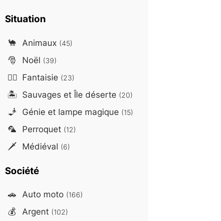
Situation
🐪
Animaux
(45)
🎅
Noël
(39)
🧙‍♂️
Fantaisie
(23)
🏝️
Sauvages et Île déserte
(20)
🧞
Génie et lampe magique
(15)
🦜
Perroquet
(12)
🗡️
Médiéval
(6)
Société
🚗
Auto moto
(166)
💰
Argent
(102)