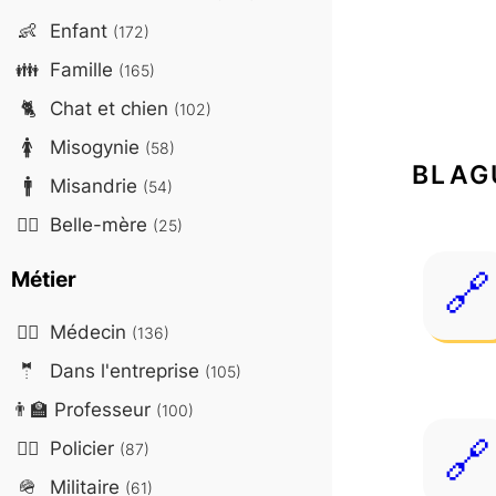
👶
Enfant
(172)
👪
Famille
(165)
🐈
Chat et chien
(102)
🚺
Misogynie
(58)
BLAG
🚹
Misandrie
(54)
🤷‍♀️
Belle-mère
(25)
Métier
👨‍⚕️
Médecin
(136)
🤵
Dans l'entreprise
(105)
👨‍🏫
Professeur
(100)
👮‍♂️
Policier
(87)
🪖
Militaire
(61)