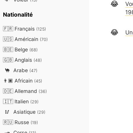
Vo
19
Nationalité
🇫🇷
Français
(125)
Un
🇺🇸
Américain
(70)
🇧🇪
Belge
(68)
🇬🇧
Anglais
(48)
🐪
Arabe
(47)
👨🏿
Africain
(45)
🇩🇪
Allemand
(36)
🇮🇹
Italien
(29)
🥢
Asiatique
(29)
🇷🇺
Russe
(19)
🛥️
Corse
(13)