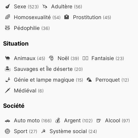
🍆
Sexe
🦄
Adultère
(523)
(56)
🌈
Homosexualité
🏩
Prostitution
(54)
(45)
🧸
Pédophilie
(36)
Situation
🐪
Animaux
🎅
Noël
🧙‍♂️
Fantaisie
(45)
(39)
(23)
🏝️
Sauvages et Île déserte
(20)
🧞
Génie et lampe magique
🦜
Perroquet
(15)
(12)
🗡️
Médiéval
(6)
Société
🚗
Auto moto
💰
Argent
🍺
Alcool
(166)
(102)
(97)
🏐
Sport
☭
Système social
(27)
(24)