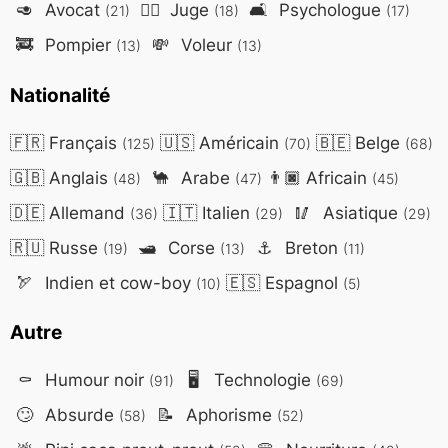
🥑
Avocat
👨‍⚖️
Juge
🛋️
Psychologue
(21)
(18)
(17)
🚒
Pompier
💸
Voleur
(13)
(13)
Nationalité
🇫🇷
Français
🇺🇸
Américain
🇧🇪
Belge
(125)
(70)
(68)
🇬🇧
Anglais
🐪
Arabe
👨🏿
Africain
(48)
(47)
(45)
🇩🇪
Allemand
🇮🇹
Italien
🥢
Asiatique
(36)
(29)
(29)
🇷🇺
Russe
🛥️
Corse
⚓
Breton
(19)
(13)
(11)
🏹
Indien et cow-boy
🇪🇸
Espagnol
(10)
(5)
Autre
⚰️
Humour noir
🖥️
Technologie
(91)
(69)
🙄
Absurde
📝
Aphorisme
(58)
(52)