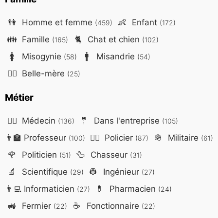
👫
Homme et femme
👶
Enfant
(459)
(172)
👪
Famille
🐈
Chat et chien
(165)
(102)
🚺
Misogynie
🚹
Misandrie
(58)
(54)
🤷‍♀️
Belle-mère
(25)
Métier
👨‍⚕️
Médecin
🤵
Dans l'entreprise
(136)
(105)
👨‍🏫
Professeur
👮‍♂️
Policier
🪖
Militaire
(100)
(87)
(61)
🌹
Politicien
🦆
Chasseur
(51)
(31)
🔬
Scientifique
👷
Ingénieur
(29)
(27)
👨‍💻
Informaticien
💊
Pharmacien
(27)
(24)
🚜
Fermier
☕
Fonctionnaire
(22)
(22)