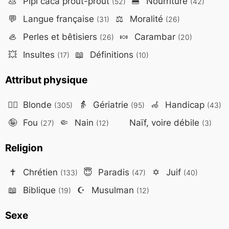
💩
Pipi caca prout-prout
🍔
Nourriture
(52)
(42)
💬
Langue française
⚖️
Moralité
(31)
(26)
🦪
Perles et bêtisiers
🍬
Carambar
(26)
(20)
💥
Insultes
📖
Définitions
(17)
(10)
Attribut physique
👱‍♀️
Blonde
👵
Gériatrie
🦽
Handicap
(305)
(95)
(43)
🤪
Fou
🤏
Nain
Naïf, voire débile
(27)
(12)
(3)
Religion
✝️
Chrétien
😇
Paradis
✡️
Juif
(133)
(47)
(40)
📖
Biblique
☪️
Musulman
(19)
(12)
Sexe