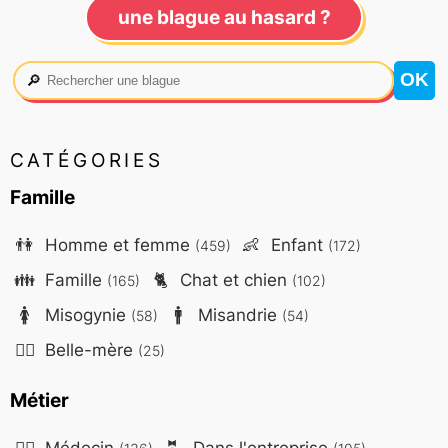
une blague au hasard ?
🔎
CATÉGORIES
Famille
👫
Homme et femme
👶
Enfant
(459)
(172)
👪
Famille
🐈
Chat et chien
(165)
(102)
🚺
Misogynie
🚹
Misandrie
(58)
(54)
🤷‍♀️
Belle-mère
(25)
Métier
👨‍⚕️
Médecin
🤵
Dans l'entreprise