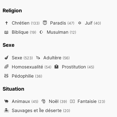
Religion
✝️
Chrétien
😇
Paradis
✡️
Juif
(133)
(47)
(40)
📖
Biblique
☪️
Musulman
(19)
(12)
Sexe
🍆
Sexe
🦄
Adultère
(523)
(56)
🌈
Homosexualité
🏩
Prostitution
(54)
(45)
🧸
Pédophilie
(36)
Situation
🐪
Animaux
🎅
Noël
🧙‍♂️
Fantaisie
(45)
(39)
(23)
🏝️
Sauvages et Île déserte
(20)