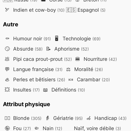
🏹
Indien et cow-boy
🇪🇸
Espagnol
(10)
(5)
Autre
⚰️
Humour noir
🖥️
Technologie
(91)
(69)
🙄
Absurde
📝
Aphorisme
(58)
(52)
💩
Pipi caca prout-prout
🍔
Nourriture
(52)
(42)
💬
Langue française
⚖️
Moralité
(31)
(26)
🦪
Perles et bêtisiers
🍬
Carambar
(26)
(20)
💥
Insultes
📖
Définitions
(17)
(10)
Attribut physique
👱‍♀️
Blonde
👵
Gériatrie
🦽
Handicap
(305)
(95)
(43)
🤪
Fou
🤏
Nain
Naïf, voire débile
(27)
(12)
(3)