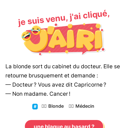
je suis venu, j'ai cliqué,
La blonde sort du cabinet du docteur. Elle se
retourne brusquement et demande :
— Docteur ? Vous avez dit Capricorne ?
— Non madame. Cancer !
👱‍♀️
Blonde
👨‍⚕️
Médecin
une blague au hasard ?