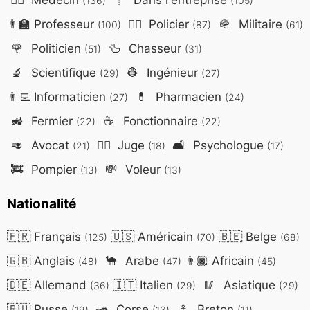
(136)
(105)
👨‍🏫
Professeur
👮‍♂️
Policier
🪖
Militaire
(100)
(87)
(61)
🌹
Politicien
🦆
Chasseur
(51)
(31)
🔬
Scientifique
👷
Ingénieur
(29)
(27)
👨‍💻
Informaticien
💊
Pharmacien
(27)
(24)
🚜
Fermier
☕
Fonctionnaire
(22)
(22)
🥑
Avocat
👨‍⚖️
Juge
🛋️
Psychologue
(21)
(18)
(17)
🚒
Pompier
💸
Voleur
(13)
(13)
Nationalité
🇫🇷
Français
🇺🇸
Américain
🇧🇪
Belge
(125)
(70)
(68)
🇬🇧
Anglais
🐪
Arabe
👨🏿
Africain
(48)
(47)
(45)
🇩🇪
Allemand
🇮🇹
Italien
🥢
Asiatique
(36)
(29)
(29)
🇷🇺
Russe
🛥️
Corse
⚓
Breton
(19)
(13)
(11)