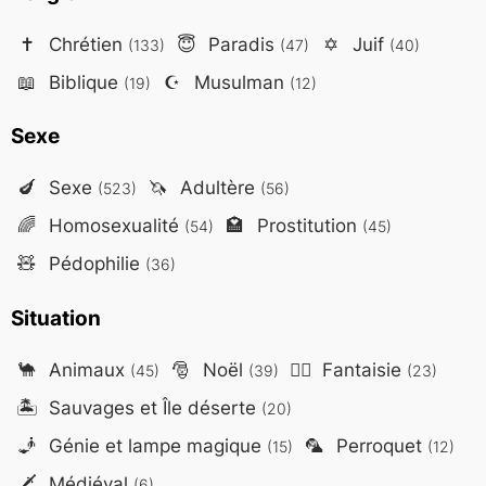
✝️
Chrétien
😇
Paradis
✡️
Juif
(133)
(47)
(40)
📖
Biblique
☪️
Musulman
(19)
(12)
Sexe
🍆
Sexe
🦄
Adultère
(523)
(56)
🌈
Homosexualité
🏩
Prostitution
(54)
(45)
🧸
Pédophilie
(36)
Situation
🐪
Animaux
🎅
Noël
🧙‍♂️
Fantaisie
(45)
(39)
(23)
🏝️
Sauvages et Île déserte
(20)
🧞
Génie et lampe magique
🦜
Perroquet
(15)
(12)
🗡️
Médiéval
(6)