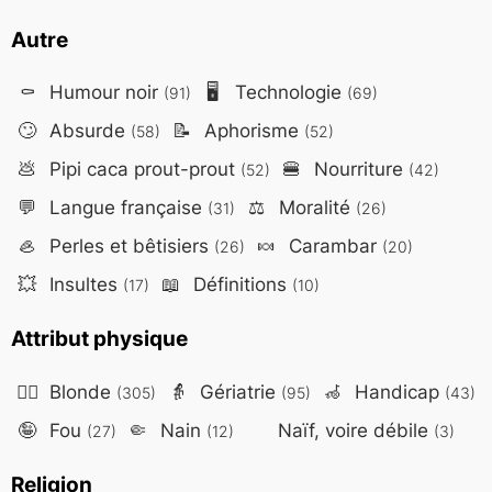
Autre
⚰️
Humour noir
🖥️
Technologie
(91)
(69)
🙄
Absurde
📝
Aphorisme
(58)
(52)
💩
Pipi caca prout-prout
🍔
Nourriture
(52)
(42)
💬
Langue française
⚖️
Moralité
(31)
(26)
🦪
Perles et bêtisiers
🍬
Carambar
(26)
(20)
💥
Insultes
📖
Définitions
(17)
(10)
Attribut physique
👱‍♀️
Blonde
👵
Gériatrie
🦽
Handicap
(305)
(95)
(43)
🤪
Fou
🤏
Nain
Naïf, voire débile
(27)
(12)
(3)
Religion