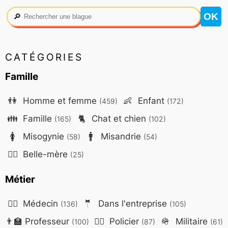
🔎
CATÉGORIES
Famille
👫
Homme et femme
👶
Enfant
(459)
(172)
👪
Famille
🐈
Chat et chien
(165)
(102)
🚺
Misogynie
🚹
Misandrie
(58)
(54)
🤷‍♀️
Belle-mère
(25)
Métier
👨‍⚕️
Médecin
🤵
Dans l'entreprise
(136)
(105)
👨‍🏫
Professeur
👮‍♂️
Policier
🪖
Militaire
(100)
(87)
(61)