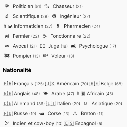
🌹
Politicien
🦆
Chasseur
(51)
(31)
🔬
Scientifique
👷
Ingénieur
(29)
(27)
👨‍💻
Informaticien
💊
Pharmacien
(27)
(24)
🚜
Fermier
☕
Fonctionnaire
(22)
(22)
🥑
Avocat
👨‍⚖️
Juge
🛋️
Psychologue
(21)
(18)
(17)
🚒
Pompier
💸
Voleur
(13)
(13)
Nationalité
🇫🇷
Français
🇺🇸
Américain
🇧🇪
Belge
(125)
(70)
(68)
🇬🇧
Anglais
🐪
Arabe
👨🏿
Africain
(48)
(47)
(45)
🇩🇪
Allemand
🇮🇹
Italien
🥢
Asiatique
(36)
(29)
(29)
🇷🇺
Russe
🛥️
Corse
⚓
Breton
(19)
(13)
(11)
🏹
Indien et cow-boy
🇪🇸
Espagnol
(10)
(5)