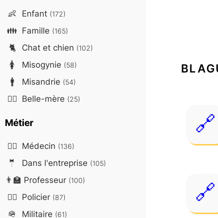
👶
Enfant
(172)
👪
Famille
(165)
🐈
Chat et chien
(102)
🚺
Misogynie
(58)
BLAG
🚹
Misandrie
(54)
🤷‍♀️
Belle-mère
(25)
Métier
👨‍⚕️
Médecin
(136)
🤵
Dans l'entreprise
(105)
👨‍🏫
Professeur
(100)
👮‍♂️
Policier
(87)
🪖
Militaire
(61)