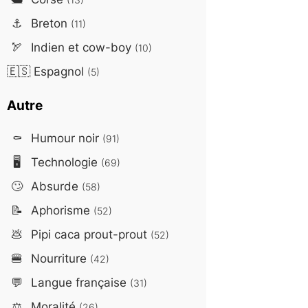
⚓
Breton
(11)
🏹
Indien et cow-boy
(10)
🇪🇸
Espagnol
(5)
Autre
⚰️
Humour noir
(91)
🖥️
Technologie
(69)
🙄
Absurde
(58)
📝
Aphorisme
(52)
💩
Pipi caca prout-prout
(52)
🍔
Nourriture
(42)
💬
Langue française
(31)
⚖️
Moralité
(26)