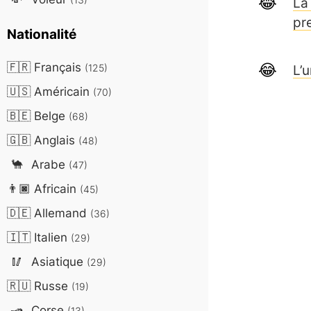
La
pr
Nationalité
🇫🇷
Français
(125)
L’
🇺🇸
Américain
(70)
🇧🇪
Belge
(68)
🇬🇧
Anglais
(48)
🐪
Arabe
(47)
👨🏿
Africain
(45)
🇩🇪
Allemand
(36)
🇮🇹
Italien
(29)
🥢
Asiatique
(29)
🇷🇺
Russe
(19)
🛥️
Corse
(13)