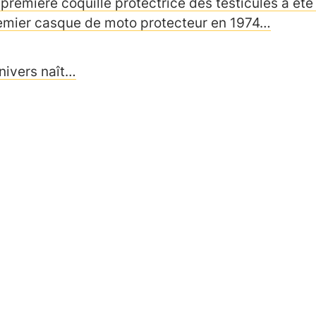
 première coquille protectrice des testicules a été 
emier casque de moto protecteur en 1974…
univers naît…