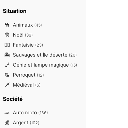
Situation
🐪
Animaux
(45)
🎅
Noël
(39)
🧙‍♂️
Fantaisie
(23)
🏝️
Sauvages et Île déserte
(20)
🧞
Génie et lampe magique
(15)
🦜
Perroquet
(12)
🗡️
Médiéval
(6)
Société
🚗
Auto moto
(166)
💰
Argent
(102)