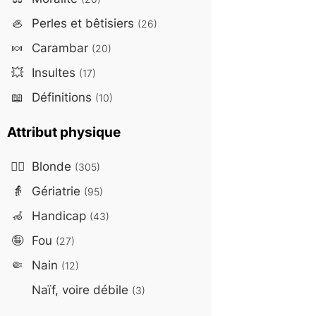
🦪
Perles et bêtisiers
(26)
🍬
Carambar
(20)
💥
Insultes
(17)
📖
Définitions
(10)
Attribut physique
👱‍♀️
Blonde
(305)
👵
Gériatrie
(95)
🦽
Handicap
(43)
🤪
Fou
(27)
🤏
Nain
(12)
Naïf, voire débile
(3)