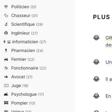
🌹
Politicien
(51)
🦆
Chasseur
PLUS
(31)
🔬
Scientifique
(29)
👷
Ingénieur
(27)
GR
👨‍💻
Informaticien
(27)
de
💊
Pharmacien
(24)
🚜
Fermier
(22)
Un
☕
Fonctionnaire
(22)
🥑
Avocat
(21)
Il 
👨‍⚖️
Juge
(18)
🛋️
Psychologue
(17)
En
🚒
Pompier
(13)
💸
Voleur
(13)