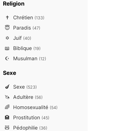
Religion
✝️
Chrétien
(133)
😇
Paradis
(47)
✡️
Juif
(40)
📖
Biblique
(19)
☪️
Musulman
(12)
Sexe
🍆
Sexe
(523)
🦄
Adultère
(56)
🌈
Homosexualité
(54)
🏩
Prostitution
(45)
🧸
Pédophilie
(36)