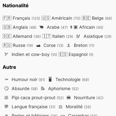
Nationalité
🇫🇷
Français
🇺🇸
Américain
🇧🇪
Belge
(125)
(70)
(68)
🇬🇧
Anglais
🐪
Arabe
👨🏿
Africain
(48)
(47)
(45)
🇩🇪
Allemand
🇮🇹
Italien
🥢
Asiatique
(36)
(29)
(29)
🇷🇺
Russe
🛥️
Corse
⚓
Breton
(19)
(13)
(11)
🏹
Indien et cow-boy
🇪🇸
Espagnol
(10)
(5)
Autre
⚰️
Humour noir
🖥️
Technologie
(91)
(69)
🙄
Absurde
📝
Aphorisme
(58)
(52)
💩
Pipi caca prout-prout
🍔
Nourriture
(52)
(42)
💬
Langue française
⚖️
Moralité
(31)
(26)
🦪
Perles et bêtisiers
🍬
Carambar
(26)
(20)