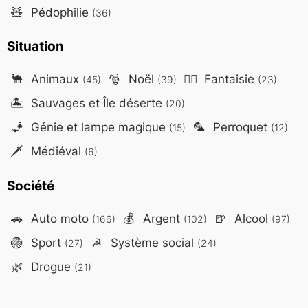
🧸
Pédophilie
(36)
Situation
🐪
Animaux
🎅
Noël
🧙‍♂️
Fantaisie
(45)
(39)
(23)
🏝️
Sauvages et Île déserte
(20)
🧞
Génie et lampe magique
🦜
Perroquet
(15)
(12)
🗡️
Médiéval
(6)
Société
🚗
Auto moto
💰
Argent
🍺
Alcool
(166)
(102)
(97)
🏐
Sport
☭
Système social
(27)
(24)
🌿
Drogue
(21)