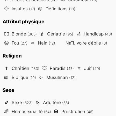
💥
Insultes
📖
Définitions
(17)
(10)
Attribut physique
👱‍♀️
Blonde
👵
Gériatrie
🦽
Handicap
(305)
(95)
(43)
🤪
Fou
🤏
Nain
Naïf, voire débile
(27)
(12)
(3)
Religion
✝️
Chrétien
😇
Paradis
✡️
Juif
(133)
(47)
(40)
📖
Biblique
☪️
Musulman
(19)
(12)
Sexe
🍆
Sexe
🦄
Adultère
(523)
(56)
🌈
Homosexualité
🏩
Prostitution
(54)
(45)