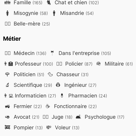
👪
Famille
🐈
Chat et chien
(165)
(102)
🚺
Misogynie
🚹
Misandrie
(58)
(54)
🤷‍♀️
Belle-mère
(25)
Métier
👨‍⚕️
Médecin
🤵
Dans l'entreprise
(136)
(105)
👨‍🏫
Professeur
👮‍♂️
Policier
🪖
Militaire
(100)
(87)
(61)
🌹
Politicien
🦆
Chasseur
(51)
(31)
🔬
Scientifique
👷
Ingénieur
(29)
(27)
👨‍💻
Informaticien
💊
Pharmacien
(27)
(24)
🚜
Fermier
☕
Fonctionnaire
(22)
(22)
🥑
Avocat
👨‍⚖️
Juge
🛋️
Psychologue
(21)
(18)
(17)
🚒
Pompier
💸
Voleur
(13)
(13)