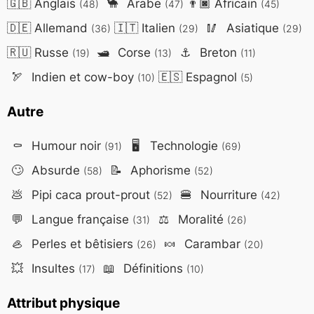
🇬🇧
Anglais
🐪
Arabe
👨🏿
Africain
(48)
(47)
(45)
🇩🇪
Allemand
🇮🇹
Italien
🥢
Asiatique
(36)
(29)
(29)
🇷🇺
Russe
🛥️
Corse
⚓
Breton
(19)
(13)
(11)
🏹
Indien et cow-boy
🇪🇸
Espagnol
(10)
(5)
Autre
⚰️
Humour noir
🖥️
Technologie
(91)
(69)
🙄
Absurde
📝
Aphorisme
(58)
(52)
💩
Pipi caca prout-prout
🍔
Nourriture
(52)
(42)
💬
Langue française
⚖️
Moralité
(31)
(26)
🦪
Perles et bêtisiers
🍬
Carambar
(26)
(20)
💥
Insultes
📖
Définitions
(17)
(10)
Attribut physique