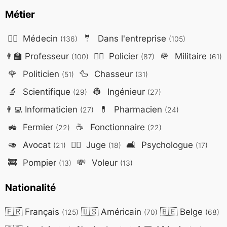
Métier
👨‍⚕️
Médecin
🤵
Dans l'entreprise
(136)
(105)
👨‍🏫
Professeur
👮‍♂️
Policier
🪖
Militaire
(100)
(87)
(61)
🌹
Politicien
🦆
Chasseur
(51)
(31)
🔬
Scientifique
👷
Ingénieur
(29)
(27)
👨‍💻
Informaticien
💊
Pharmacien
(27)
(24)
🚜
Fermier
☕
Fonctionnaire
(22)
(22)
🥑
Avocat
👨‍⚖️
Juge
🛋️
Psychologue
(21)
(18)
(17)
🚒
Pompier
💸
Voleur
(13)
(13)
Nationalité
🇫🇷
Français
🇺🇸
Américain
🇧🇪
Belge
(125)
(70)
(68)