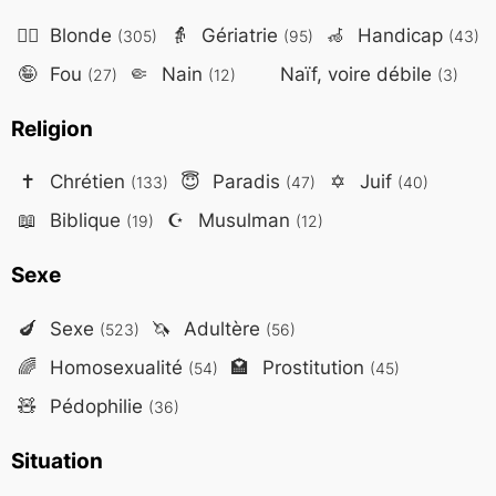
👱‍♀️
Blonde
👵
Gériatrie
🦽
Handicap
(305)
(95)
(43)
🤪
Fou
🤏
Nain
Naïf, voire débile
(27)
(12)
(3)
Religion
✝️
Chrétien
😇
Paradis
✡️
Juif
(133)
(47)
(40)
📖
Biblique
☪️
Musulman
(19)
(12)
Sexe
🍆
Sexe
🦄
Adultère
(523)
(56)
🌈
Homosexualité
🏩
Prostitution
(54)
(45)
🧸
Pédophilie
(36)
Situation