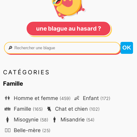
une blague au hasard ?
🔎
CATÉGORIES
Famille
👫
Homme et femme
👶
Enfant
(459)
(172)
👪
Famille
🐈
Chat et chien
(165)
(102)
🚺
Misogynie
🚹
Misandrie
(58)
(54)
🤷‍♀️
Belle-mère
(25)