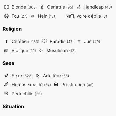
👱‍♀️
Blonde
👵
Gériatrie
🦽
Handicap
(305)
(95)
(43)
🤪
Fou
🤏
Nain
Naïf, voire débile
(27)
(12)
(3)
Religion
✝️
Chrétien
😇
Paradis
✡️
Juif
(133)
(47)
(40)
📖
Biblique
☪️
Musulman
(19)
(12)
Sexe
🍆
Sexe
🦄
Adultère
(523)
(56)
🌈
Homosexualité
🏩
Prostitution
(54)
(45)
🧸
Pédophilie
(36)
Situation