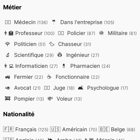
Métier
👨‍⚕️
Médecin
🤵
Dans l'entreprise
(136)
(105)
👨‍🏫
Professeur
👮‍♂️
Policier
🪖
Militaire
(100)
(87)
(61)
🌹
Politicien
🦆
Chasseur
(51)
(31)
🔬
Scientifique
👷
Ingénieur
(29)
(27)
👨‍💻
Informaticien
💊
Pharmacien
(27)
(24)
🚜
Fermier
☕
Fonctionnaire
(22)
(22)
🥑
Avocat
👨‍⚖️
Juge
🛋️
Psychologue
(21)
(18)
(17)
🚒
Pompier
💸
Voleur
(13)
(13)
Nationalité
🇫🇷
Français
🇺🇸
Américain
🇧🇪
Belge
(125)
(70)
(68)