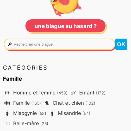
une blague au hasard ?
🔎
CATÉGORIES
Famille
👫
Homme et femme
👶
Enfant
(459)
(172)
👪
Famille
🐈
Chat et chien
(165)
(102)
🚺
Misogynie
🚹
Misandrie
(58)
(54)
🤷‍♀️
Belle-mère
(25)