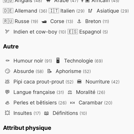
🇬🇧
Anglais
🐪
Arabe
👨🏿
Africain
(48)
(47)
(45)
🇩🇪
Allemand
🇮🇹
Italien
🥢
Asiatique
(36)
(29)
(29)
🇷🇺
Russe
🛥️
Corse
⚓
Breton
(19)
(13)
(11)
🏹
Indien et cow-boy
🇪🇸
Espagnol
(10)
(5)
Autre
⚰️
Humour noir
🖥️
Technologie
(91)
(69)
🙄
Absurde
📝
Aphorisme
(58)
(52)
💩
Pipi caca prout-prout
🍔
Nourriture
(52)
(42)
💬
Langue française
⚖️
Moralité
(31)
(26)
🦪
Perles et bêtisiers
🍬
Carambar
(26)
(20)
💥
Insultes
📖
Définitions
(17)
(10)
Attribut physique