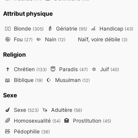
Attribut physique
👱‍♀️
Blonde
👵
Gériatrie
🦽
Handicap
(305)
(95)
(43)
🤪
Fou
🤏
Nain
Naïf, voire débile
(27)
(12)
(3)
Religion
✝️
Chrétien
😇
Paradis
✡️
Juif
(133)
(47)
(40)
📖
Biblique
☪️
Musulman
(19)
(12)
Sexe
🍆
Sexe
🦄
Adultère
(523)
(56)
🌈
Homosexualité
🏩
Prostitution
(54)
(45)
🧸
Pédophilie
(36)