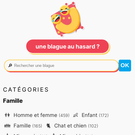
une blague au hasard ?
🔎
CATÉGORIES
Famille
👫
Homme et femme
👶
Enfant
(459)
(172)
👪
Famille
🐈
Chat et chien
(165)
(102)