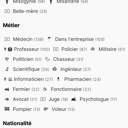
🚺
Misogynie
🚹
Misandrie
(58)
(54)
🤷‍♀️
Belle-mère
(25)
Métier
👨‍⚕️
Médecin
🤵
Dans l'entreprise
(136)
(105)
👨‍🏫
Professeur
👮‍♂️
Policier
🪖
Militaire
(100)
(87)
(61)
🌹
Politicien
🦆
Chasseur
(51)
(31)
🔬
Scientifique
👷
Ingénieur
(29)
(27)
👨‍💻
Informaticien
💊
Pharmacien
(27)
(24)
🚜
Fermier
☕
Fonctionnaire
(22)
(22)
🥑
Avocat
👨‍⚖️
Juge
🛋️
Psychologue
(21)
(18)
(17)
🚒
Pompier
💸
Voleur
(13)
(13)
Nationalité