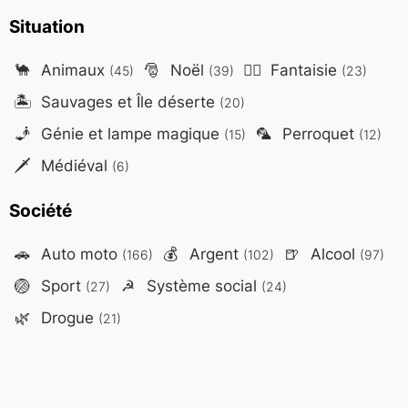
Situation
🐪
Animaux
🎅
Noël
🧙‍♂️
Fantaisie
(45)
(39)
(23)
🏝️
Sauvages et Île déserte
(20)
🧞
Génie et lampe magique
🦜
Perroquet
(15)
(12)
🗡️
Médiéval
(6)
Société
🚗
Auto moto
💰
Argent
🍺
Alcool
(166)
(102)
(97)
🏐
Sport
☭
Système social
(27)
(24)
🌿
Drogue
(21)