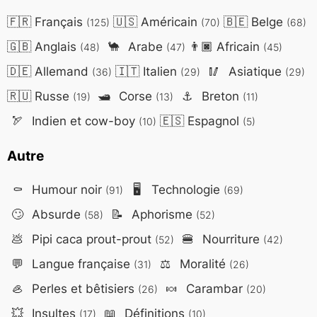
🇫🇷
Français
🇺🇸
Américain
🇧🇪
Belge
(125)
(70)
(68)
🇬🇧
Anglais
🐪
Arabe
👨🏿
Africain
(48)
(47)
(45)
🇩🇪
Allemand
🇮🇹
Italien
🥢
Asiatique
(36)
(29)
(29)
🇷🇺
Russe
🛥️
Corse
⚓
Breton
(19)
(13)
(11)
🏹
Indien et cow-boy
🇪🇸
Espagnol
(10)
(5)
Autre
⚰️
Humour noir
🖥️
Technologie
(91)
(69)
🙄
Absurde
📝
Aphorisme
(58)
(52)
💩
Pipi caca prout-prout
🍔
Nourriture
(52)
(42)
💬
Langue française
⚖️
Moralité
(31)
(26)
🦪
Perles et bêtisiers
🍬
Carambar
(26)
(20)
💥
Insultes
📖
Définitions
(17)
(10)