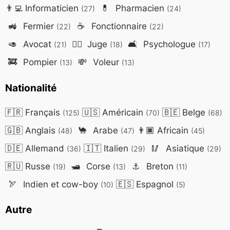
👨‍💻
Informaticien
💊
Pharmacien
(27)
(24)
🚜
Fermier
☕
Fonctionnaire
(22)
(22)
🥑
Avocat
👨‍⚖️
Juge
🛋️
Psychologue
(21)
(18)
(17)
🚒
Pompier
💸
Voleur
(13)
(13)
Nationalité
🇫🇷
Français
🇺🇸
Américain
🇧🇪
Belge
(125)
(70)
(68)
🇬🇧
Anglais
🐪
Arabe
👨🏿
Africain
(48)
(47)
(45)
🇩🇪
Allemand
🇮🇹
Italien
🥢
Asiatique
(36)
(29)
(29)
🇷🇺
Russe
🛥️
Corse
⚓
Breton
(19)
(13)
(11)
🏹
Indien et cow-boy
🇪🇸
Espagnol
(10)
(5)
Autre