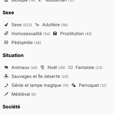
(19)
(12)
Sexe
🍆
Sexe
🦄
Adultère
(523)
(56)
🌈
Homosexualité
🏩
Prostitution
(54)
(45)
🧸
Pédophilie
(36)
Situation
🐪
Animaux
🎅
Noël
🧙‍♂️
Fantaisie
(45)
(39)
(23)
🏝️
Sauvages et Île déserte
(20)
🧞
Génie et lampe magique
🦜
Perroquet
(15)
(12)
🗡️
Médiéval
(6)
Société