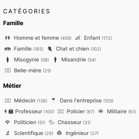
CATÉGORIES
Famille
👫
Homme et femme
👶
Enfant
(459)
(172)
👪
Famille
🐈
Chat et chien
(165)
(102)
🚺
Misogynie
🚹
Misandrie
(58)
(54)
🤷‍♀️
Belle-mère
(25)
Métier
👨‍⚕️
Médecin
🤵
Dans l'entreprise
(136)
(105)
👨‍🏫
Professeur
👮‍♂️
Policier
🪖
Militaire
(100)
(87)
(61)
🌹
Politicien
🦆
Chasseur
(51)
(31)
🔬
Scientifique
👷
Ingénieur
(29)
(27)