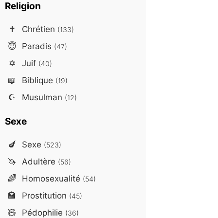
Religion
✝️
Chrétien
(133)
😇
Paradis
(47)
✡️
Juif
(40)
📖
Biblique
(19)
☪️
Musulman
(12)
Sexe
🍆
Sexe
(523)
🦄
Adultère
(56)
🌈
Homosexualité
(54)
🏩
Prostitution
(45)
🧸
Pédophilie
(36)