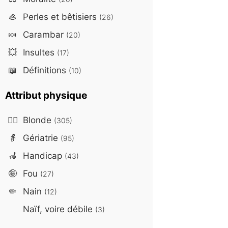
🦪
Perles et bêtisiers
(26)
🍬
Carambar
(20)
💥
Insultes
(17)
📖
Définitions
(10)
Attribut physique
👱‍♀️
Blonde
(305)
👵
Gériatrie
(95)
🦽
Handicap
(43)
🤪
Fou
(27)
🤏
Nain
(12)
Naïf, voire débile
(3)