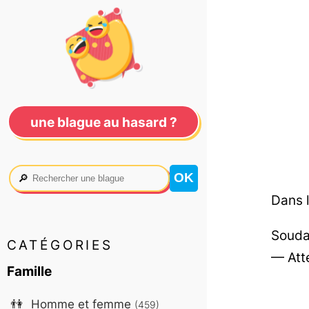
une blague au hasard ?
🔎
Dans l
Soudai
CATÉGORIES
— Atte
Famille
👫
Homme et femme
(459)