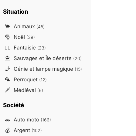
Situation
🐪
Animaux
(45)
🎅
Noël
(39)
🧙‍♂️
Fantaisie
(23)
🏝️
Sauvages et Île déserte
(20)
🧞
Génie et lampe magique
(15)
🦜
Perroquet
(12)
🗡️
Médiéval
(6)
Société
🚗
Auto moto
(166)
💰
Argent
(102)