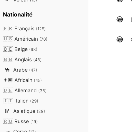
Nationalité
🇫🇷
Français
(125)
🇺🇸
Américain
(70)
🇧🇪
Belge
(68)
🇬🇧
Anglais
(48)
🐪
Arabe
(47)
👨🏿
Africain
(45)
🇩🇪
Allemand
(36)
🇮🇹
Italien
(29)
🥢
Asiatique
(29)
🇷🇺
Russe
(19)
🛥️
Corse
(13)