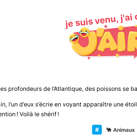
je suis venu, j'ai
es profondeurs de l’Atlantique, des poissons se ba
n, l’un d’eux s’écrie en voyant apparaître une étoi
ntion ! Voilà le shérif !
🐪
Animaux