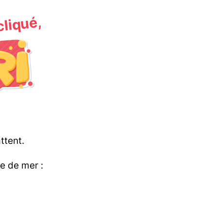
 cliqué,
ttent.
le de mer :