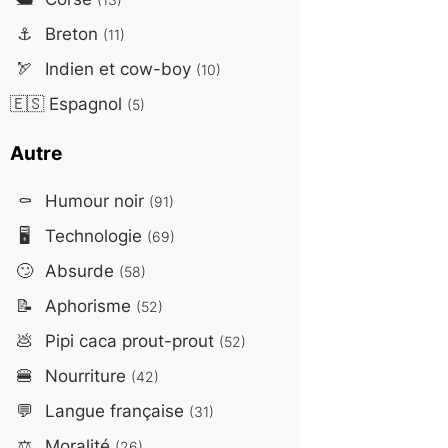
⚓
Breton
(11)
🏹
Indien et cow-boy
(10)
🇪🇸
Espagnol
(5)
Autre
⚰️
Humour noir
(91)
🖥️
Technologie
(69)
🙄
Absurde
(58)
📝
Aphorisme
(52)
💩
Pipi caca prout-prout
(52)
🍔
Nourriture
(42)
💬
Langue française
(31)
⚖️
Moralité
(26)