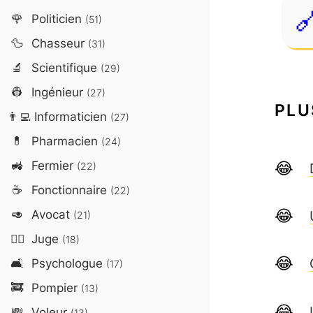
🌹
Politicien
(51)
🦆
Chasseur
(31)
🔬
Scientifique
(29)
👷
Ingénieur
(27)
PLU
👨‍💻
Informaticien
(27)
💊
Pharmacien
(24)
🚜
Fermier
(22)
☕
Fonctionnaire
(22)
🥑
Avocat
(21)
👨‍⚖️
Juge
(18)
🛋️
Psychologue
(17)
🚒
Pompier
(13)
💸
Voleur
(13)