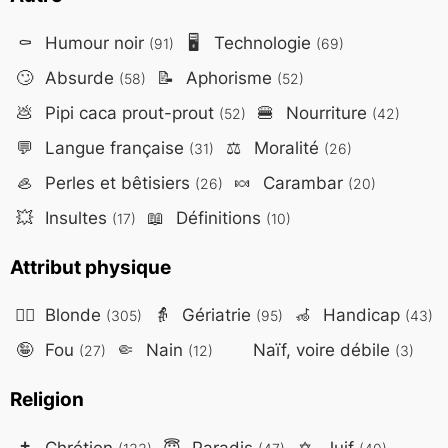
⚰️
Humour noir
🖥️
Technologie
(91)
(69)
🙄
Absurde
📝
Aphorisme
(58)
(52)
💩
Pipi caca prout-prout
🍔
Nourriture
(52)
(42)
💬
Langue française
⚖️
Moralité
(31)
(26)
🦪
Perles et bêtisiers
🍬
Carambar
(26)
(20)
💥
Insultes
📖
Définitions
(17)
(10)
Attribut physique
👱‍♀️
Blonde
👵
Gériatrie
🦽
Handicap
(305)
(95)
(43)
🤪
Fou
🤏
Nain
Naïf, voire débile
(27)
(12)
(3)
Religion
✝️
Chrétien
😇
Paradis
✡️
Juif