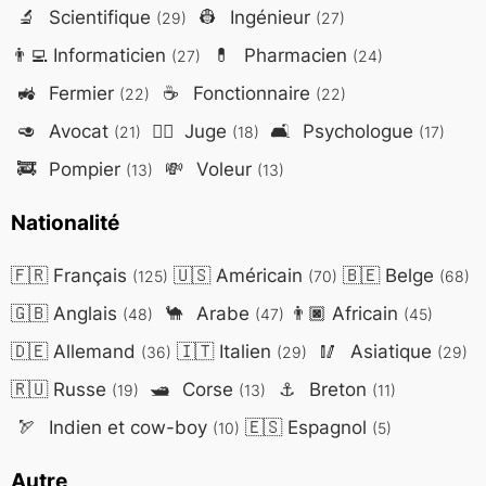
🔬
Scientifique
👷
Ingénieur
(29)
(27)
👨‍💻
Informaticien
💊
Pharmacien
(27)
(24)
🚜
Fermier
☕
Fonctionnaire
(22)
(22)
🥑
Avocat
👨‍⚖️
Juge
🛋️
Psychologue
(21)
(18)
(17)
🚒
Pompier
💸
Voleur
(13)
(13)
Nationalité
🇫🇷
Français
🇺🇸
Américain
🇧🇪
Belge
(125)
(70)
(68)
🇬🇧
Anglais
🐪
Arabe
👨🏿
Africain
(48)
(47)
(45)
🇩🇪
Allemand
🇮🇹
Italien
🥢
Asiatique
(36)
(29)
(29)
🇷🇺
Russe
🛥️
Corse
⚓
Breton
(19)
(13)
(11)
🏹
Indien et cow-boy
🇪🇸
Espagnol
(10)
(5)
Autre