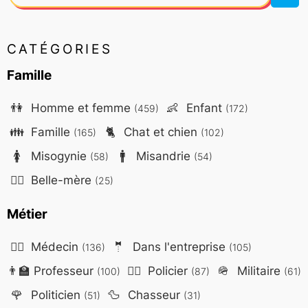
CATÉGORIES
Famille
👫
Homme et femme
👶
Enfant
(459)
(172)
👪
Famille
🐈
Chat et chien
(165)
(102)
🚺
Misogynie
🚹
Misandrie
(58)
(54)
🤷‍♀️
Belle-mère
(25)
Métier
👨‍⚕️
Médecin
🤵
Dans l'entreprise
(136)
(105)
👨‍🏫
Professeur
👮‍♂️
Policier
🪖
Militaire
(100)
(87)
(61)
🌹
Politicien
🦆
Chasseur
(51)
(31)