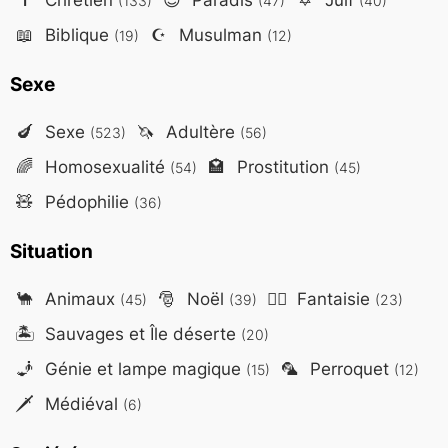
(133)
(47)
(40)
📖
Biblique
☪️
Musulman
(19)
(12)
Sexe
🍆
Sexe
🦄
Adultère
(523)
(56)
🌈
Homosexualité
🏩
Prostitution
(54)
(45)
🧸
Pédophilie
(36)
Situation
🐪
Animaux
🎅
Noël
🧙‍♂️
Fantaisie
(45)
(39)
(23)
🏝️
Sauvages et Île déserte
(20)
🧞
Génie et lampe magique
🦜
Perroquet
(15)
(12)
🗡️
Médiéval
(6)